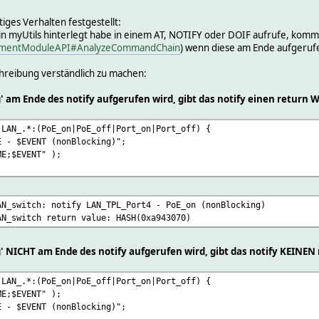
iges Verhalten festgestellt:
 in myUtils hinterlegt habe in einem AT, NOTIFY oder DOIF aufrufe, komm
lopmentModuleAPI#AnalyzeCommandChain
) wenn diese am Ende aufgeruf
hreibung verständlich zu machen:
 am Ende des notify aufgerufen wird, gibt das notify einen return W
 LAN_.*:(PoE_on|PoE_off|Port_on|Port_off) {
 - $EVENT (nonBlocking)";
E;$EVENT" );
AN_switch: notify LAN_TPL_Port4 - PoE_on (nonBlocking)
AN_switch return value: HASH(0xa943070)
 NICHT am Ende des notify aufgerufen wird, gibt das notify KEINEN
 LAN_.*:(PoE_on|PoE_off|Port_on|Port_off) {
E;$EVENT" );
 - $EVENT (nonBlocking)";