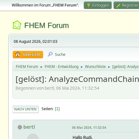
Willkommen im Forum „
FHEM Forum
“.
Einloggen
Registrie
FHEM Forum
08 August 2026, 02:01:03
Übersicht
Suche
FHEM Forum
FHEM - Entwicklung
Wunschliste
[gelöst]: Anal
►
►
►
[gelöst]: AnalyzeCommandChain 
Begonnen von bertl, 06 Mai 2024, 11:32:54
Seiten
1
NACH UNTEN
bertl
06 Mai 2024, 11:32:54
Hallo Rudi,