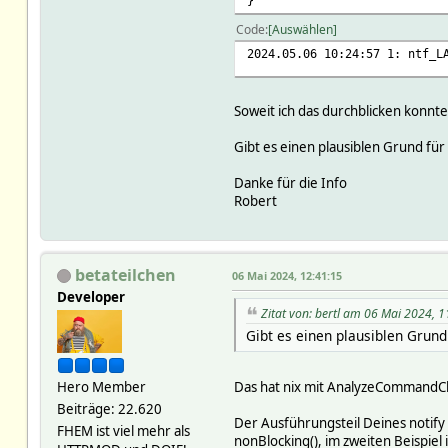
}
Code
Auswählen
2024.05.06 10:24:57 1: ntf_L
Soweit ich das durchblicken konn
Gibt es einen plausiblen Grund für
Danke für die Info
Robert
betateilchen
06 Mai 2024, 12:41:15
Developer
Zitat von: bertl am 06 Mai 2024, 1
Gibt es einen plausiblen Grund
Hero Member
Das hat nix mit AnalyzeCommandChain
Beiträge: 22.620
Der Ausführungsteil Deines notify
FHEM ist viel mehr als
nonBlocking(), im zweiten Beispiel