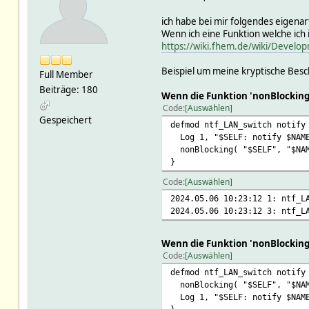
ich habe bei mir folgendes eigenart
Wenn ich eine Funktion welche ich
https://wiki.fhem.de/wiki/Deve
Beispiel um meine kryptische Besc
Full Member
Beiträge: 180
Wenn die Funktion 'nonBlocking'
Code
Auswählen
Gespeichert
defmod ntf_LAN_switch notify
Log 1, "$SELF: notify $NAME
nonBlocking( "$SELF", "$NAM
}
Code
Auswählen
2024.05.06 10:23:12 1: ntf_L
2024.05.06 10:23:12 3: ntf_L
Wenn die Funktion 'nonBlocking'
Code
Auswählen
defmod ntf_LAN_switch notify
nonBlocking( "$SELF", "$NAM
Log 1, "$SELF: notify $NAME