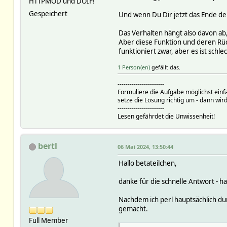
HTTPMOD und DOIF!
Gespeichert
Und wenn Du Dir jetzt das Ende der
Das Verhalten hängt also davon ab
Aber diese Funktion und deren Rüc
funktioniert zwar, aber es ist schlec
1 Person(en)
gefällt das.
-----------------------
Formuliere die Aufgabe möglichst einf
setze die Lösung richtig um - dann wird
-----------------------
Lesen gefährdet die Unwissenheit!
bertl
06 Mai 2024, 13:50:44
Hallo betateilchen,
danke für die schnelle Antwort - h
Nachdem ich perl hauptsächlich du
gemacht.
Full Member