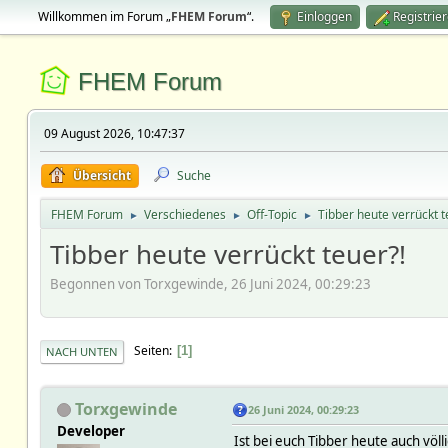
Willkommen im Forum „
FHEM Forum
“.
Einloggen
Registrie
FHEM Forum
09 August 2026, 10:47:37
Übersicht
Suche
FHEM Forum
Verschiedenes
Off-Topic
Tibber heute verrückt t
►
►
►
Tibber heute verrückt teuer?!
Begonnen von Torxgewinde, 26 Juni 2024, 00:29:23
Seiten
1
NACH UNTEN
Torxgewinde
26 Juni 2024, 00:29:23
Developer
Ist bei euch Tibber heute auch völ