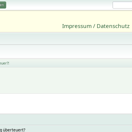
ren
Impressum / Datenschutz
euer?!
lig überteuert?