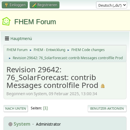
Einloggen
Registrieren
FHEM Forum
Hauptmenü
FHEM Forum
FHEM - Entwicklung
FHEM Code changes
►
►
Revision 29642: 76_SolarForecast: contrib Messages controlfile Prod
►
Revision 29642:
76_SolarForecast: contrib
Messages controlfile Prod
Begonnen von System, 09 Februar 2025, 13:00:34
Seiten
1
NACH UNTEN
BENUTZER-AKTIONEN
System
Administrator