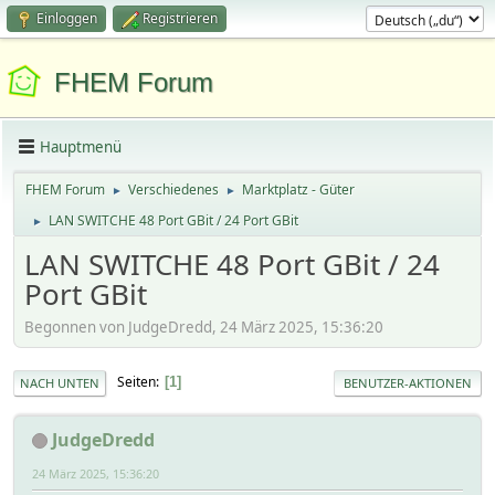
Einloggen
Registrieren
FHEM Forum
Hauptmenü
FHEM Forum
Verschiedenes
Marktplatz - Güter
►
►
LAN SWITCHE 48 Port GBit / 24 Port GBit
►
LAN SWITCHE 48 Port GBit / 24
Port GBit
Begonnen von JudgeDredd, 24 März 2025, 15:36:20
Seiten
1
NACH UNTEN
BENUTZER-AKTIONEN
JudgeDredd
24 März 2025, 15:36:20