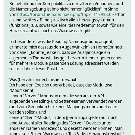
Beibehaltung der Kompabilität zu den älteren Versionen, und
die Namensgebung ist imo nicht immer "glücklich" im Sinne
von
https://forum.fhem.de/index.php?topic=117933.0
- schon
alleine, weil es z.B. bei praktisch allen Heizungssystemen
(funktional) z.B. sowas wie eine "desired-temp" sowohl für den
Heizkreislauf wie auch das Warmwasser gibt...
Insbesondere, was die Reading-Namensgebung angeht,
erinnerte mich das (aus den Augenwinkeln) an HomeConnect,
von daher _könnte_ es sein, dass die Ausgangslage ein
allgemeines Thema ist, das ggf. besser mit einer generischen,
für mehrere Module passenden Lösung adressiert werden
sollte - daher dieser Post hier.
Was (bei vitoconnect) bisher geschah:
Ich habe den Code so überarbeitet, dass das Modul zwei
"Modi" kennt,
- einen "Server"-Modus, in dem die sich aus der API
ergebenden Reading- und Setter-Namen verwendet werden
(und vom Gedanken her keine Mappings mehr zugelassen
werden sollen), und
- einen "Client"-Modus, in dem (per mapping-File) nur noch
eine Auswahl aller Readings des "Server"-Devices unter
anderen Namen angezeigt und gesetzt werden können. Man
kann also z.B. den Warmwasser-Teil (& den Heizungskreislauf 1