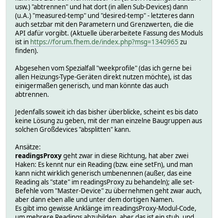
usw.) "abtrennen" und hat dort (in allen Sub-Devices) dann
(u.A.) "measured-temp" und "desired-temp" - letzteres dann
auch setzbar mit den Parametern und Grenzwerten, die die
API dafür vorgibt. (Aktuelle überarbeitete Fassung des Moduls
ist in
https://forum.fhem.de/index.php?msg=1340965
zu
finden).
Abgesehen vom Spezialfall "weekprofile" (das ich gerne bei
allen Heizungs-Type-Geräten direkt nutzen möchte), ist das
einigermaßen generisch, und man könnte das auch
abtrennen.
Jedenfalls soweit ich das bisher überblicke, scheint es bis dato
keine Lösung zu geben, mit der man einzelne Baugruppen aus
solchen Großdevices "absplitten" kann.
Ansätze:
readingsProxy
geht zwar in diese Richtung, hat aber zwei
Haken: Es kennt nur ein Reading (bzw. eine setFn), und man
kann nicht wirklich generisch umbenennen (außer, das eine
Reading als "state" im readingsProxy zu behandeln); alle set-
Befehle vom "Master-Device" zu übernehmen geht zwar auch,
aber dann eben alle und unter dem dortigen Namen.
Es gibt imo gewisse Anklänge im readingsProxy-Modul-Code,
um mehrere Readings abzubilden, aber das ist ein stub, und