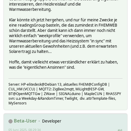
interessieren, den Heizkreislauf und die
Warmwasserbereitung.
Klar könnte ich jetzt hergehen, und nur für meine Zwecke je
eine readingsGroup basteln, die das zumindest in FHEMWEB
schön darstellt. Aber damit kann ich dann immer noch nicht
wirklich einfach "weekprofile" verwenden, um
Warmwasserbereitung und das Heizssystem "in sync" mit
unseren aktuellen Gewohnheiten (und z.B. dem erwarteten
Solarertrag) zu halten...
Hoffe, damit vielleicht etwas verständlicher erklärt zu haben,
was die "eigentlichen Ansinnen" sind.
Server: HP-elitedesk@Debian 13, aktuelles FHEM@ConfigDB |
CUL_HM (VCCU) | MQTT2: ZigBee2mqtt, MiLight@ESP-GW,
BT@OpenMQTTGw | ZWave | SIGNALduino | MapleCUN | RHASSPY
svn: u.a Weekday-&RandomTimer, Twilight, div. attrTemplate-files,
MySensors
Beta-User
Developer
05 Juni 2025, 08:29:34
#6