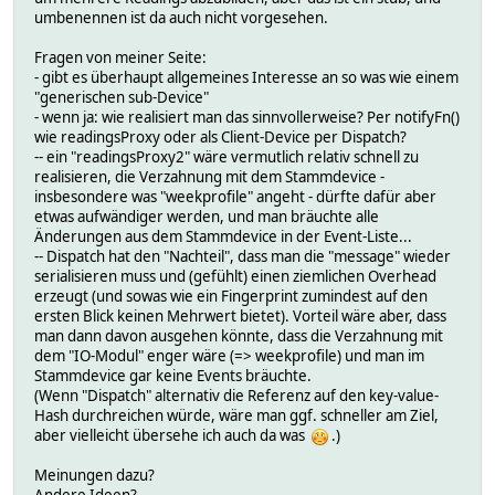
umbenennen ist da auch nicht vorgesehen.
Fragen von meiner Seite:
- gibt es überhaupt allgemeines Interesse an so was wie einem
"generischen sub-Device"
- wenn ja: wie realisiert man das sinnvollerweise? Per notifyFn()
wie readingsProxy oder als Client-Device per Dispatch?
-- ein "readingsProxy2" wäre vermutlich relativ schnell zu
realisieren, die Verzahnung mit dem Stammdevice -
insbesondere was "weekprofile" angeht - dürfte dafür aber
etwas aufwändiger werden, und man bräuchte alle
Änderungen aus dem Stammdevice in der Event-Liste...
-- Dispatch hat den "Nachteil", dass man die "message" wieder
serialisieren muss und (gefühlt) einen ziemlichen Overhead
erzeugt (und sowas wie ein Fingerprint zumindest auf den
ersten Blick keinen Mehrwert bietet). Vorteil wäre aber, dass
man dann davon ausgehen könnte, dass die Verzahnung mit
dem "IO-Modul" enger wäre (=> weekprofile) und man im
Stammdevice gar keine Events bräuchte.
(Wenn "Dispatch" alternativ die Referenz auf den key-value-
Hash durchreichen würde, wäre man ggf. schneller am Ziel,
aber vielleicht übersehe ich auch da was
.)
Meinungen dazu?
Andere Ideen?