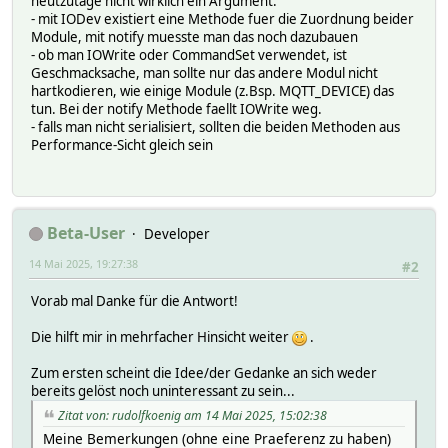
heutzutage nicht wirklich ein Argument.
- mit IODev existiert eine Methode fuer die Zuordnung beider
Module, mit notify muesste man das noch dazubauen
- ob man IOWrite oder CommandSet verwendet, ist
Geschmacksache, man sollte nur das andere Modul nicht
hartkodieren, wie einige Module (z.Bsp. MQTT_DEVICE) das
tun. Bei der notify Methode faellt IOWrite weg.
- falls man nicht serialisiert, sollten die beiden Methoden aus
Performance-Sicht gleich sein
Beta-User
Developer
14 Mai 2025, 19:27:38
#2
Vorab mal Danke für die Antwort!
Die hilft mir in mehrfacher Hinsicht weiter
.
Zum ersten scheint die Idee/der Gedanke an sich weder
bereits gelöst noch uninteressant zu sein...
Zitat von: rudolfkoenig am 14 Mai 2025, 15:02:38
Meine Bemerkungen (ohne eine Praeferenz zu haben)