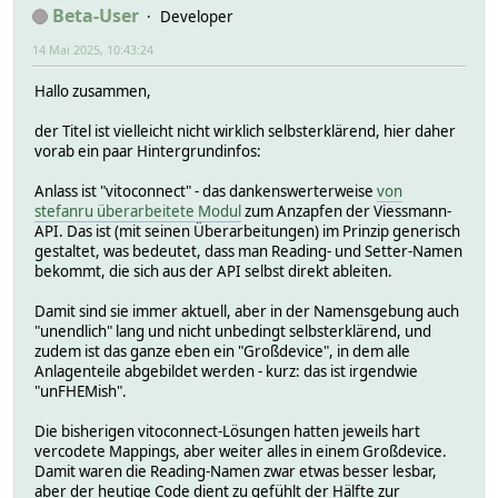
Beta-User
Developer
14 Mai 2025, 10:43:24
Hallo zusammen,
der Titel ist vielleicht nicht wirklich selbsterklärend, hier daher
vorab ein paar Hintergrundinfos:
Anlass ist "vitoconnect" - das dankenswerterweise
von
stefanru überarbeitete Modul
zum Anzapfen der Viessmann-
API. Das ist (mit seinen Überarbeitungen) im Prinzip generisch
gestaltet, was bedeutet, dass man Reading- und Setter-Namen
bekommt, die sich aus der API selbst direkt ableiten.
Damit sind sie immer aktuell, aber in der Namensgebung auch
"unendlich" lang und nicht unbedingt selbsterklärend, und
zudem ist das ganze eben ein "Großdevice", in dem alle
Anlagenteile abgebildet werden - kurz: das ist irgendwie
"unFHEMish".
Die bisherigen vitoconnect-Lösungen hatten jeweils hart
vercodete Mappings, aber weiter alles in einem Großdevice.
Damit waren die Reading-Namen zwar etwas besser lesbar,
aber der heutige Code dient zu gefühlt der Hälfte zur