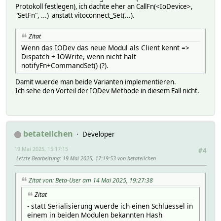
Protokoll festlegen), ich dachte eher an CallFn(<IoDevice>,
"SetFn", ...) anstatt vitoconnect_Set(...).
Zitat
Wenn das IODev das neue Modul als Client kennt =>
Dispatch + IOWrite, wenn nicht halt
notifyFn+CommandSet() (?).
Damit wuerde man beide Varianten implementieren.
Ich sehe den Vorteil der IODev Methode in diesem Fall nicht.
betateilchen
Developer
19 Mai 2025, 15:17:15
#4
Letzte Bearbeitung
: 19 Mai 2025, 17:19:53 von betateilchen
Zitat von: Beta-User am 14 Mai 2025, 19:27:38
Zitat
- statt Serialisierung wuerde ich einen Schluessel in
einem in beiden Modulen bekannten Hash