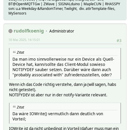
BT@OpenMQTTGw | ZWave | SIGNALduino | MapleCUN | RHASSPY
svn: u.a Weekday-&RandomTimer, Twilight, div. attrTemplate-files,
MySensors
rudolfkoenig
Administrator
18 Mai 2025, 14:15:01
#3
Zitat
Da man imo sinnvollerweise nur ein Device als Quell-
Device hat, kann/sollte das Client-Modul sowieso
NOTIFYDEF sauber setzen. Darüber wäre dann auch
"probably associated with" zufriedenzustellen, oder?
Wenn ich das Code richtig verstehe, dann ja (will sagen, habs
nicht getestet).
NOTIFYDEV ist aber nur in der notify-Variante relevant.
Zitat
Da wäre IOWrite() vermutlich dann deutlich von
Vorteil;
IOWrite ist da nicht unbedingt in Vorteil (dafuer muss man ein