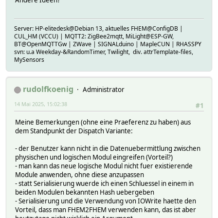
Server: HP-elitedesk@Debian 13, aktuelles FHEM@ConfigDB |
CUL_HM (VCCU) | MQTT2: ZigBee2mqtt, MiLight@ESP-GW,
BT@OpenMQTTGw | ZWave | SIGNALduino | MapleCUN | RHASSPY
svn: u.a Weekday-&RandomTimer, Twilight, div. attrTemplate-files,
MySensors
rudolfkoenig
Administrator
14 Mai 2025, 15:02:38
#1
Meine Bemerkungen (ohne eine Praeferenz zu haben) aus
dem Standpunkt der Dispatch Variante:
- der Benutzer kann nicht in die Datenuebermittlung zwischen
physischen und logischen Modul eingreifen (Vorteil?)
- man kann das neue logische Modul nicht fuer existierende
Module anwenden, ohne diese anzupassen
- statt Serialisierung wuerde ich einen Schluessel in einem in
beiden Modulen bekannten Hash uebergeben
- Serialisierung und die Verwendung von IOWrite haette den
Vorteil, dass man FHEM2FHEM verwenden kann, das ist aber