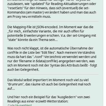
zuzulassen, wie "updated" für Reading-Aktualisierungen oder
"resetSets" für den Hinweis, dass sich (eventuell) die set-
Kommandos (am master) verändert haben und man das auch
am Proxy neu ermitteln muss.
Die Mapping-File ist JSON-encoded. Im Moment war das die
_für mich_ einfachste Variante, die mir auch offen für
potentielle Erweiterungen erschien. V.a. der set-Umgang mit
"state" könnte da ein Thema sein...
Was noch nicht klappt, ist die automatische Übernahme der
confFile in die Liste bei "Edit files". Nach meinem Verständnis
muss da hart das "./conf"-Verzeichnis verwendet werden und
nur der filename in $data{confFile} angegeben werden, was
sich im Moment noch mit der Syntax des Attributs beißt - folgt
auch bei Gelegenheit.
Das Modul selbst importiert im Moment noch viel zu viel
"drumrum", das räume ich auch bei Gelegenheit mal noch
auf...
Und hier noch ein Beispiel für das "Ausgliedern" von zwei
Readings aus einer ecowitt-Wetterstation:
Code
Auswählen