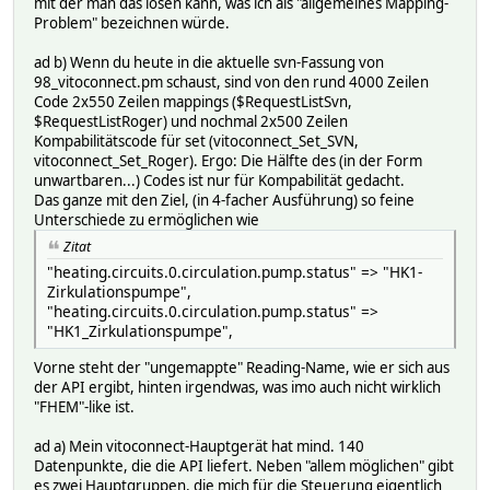
mit der man das lösen kann, was ich als "allgemeines Mapping-
Problem" bezeichnen würde.
ad b) Wenn du heute in die aktuelle svn-Fassung von
98_vitoconnect.pm schaust, sind von den rund 4000 Zeilen
Code 2x550 Zeilen mappings ($RequestListSvn,
$RequestListRoger) und nochmal 2x500 Zeilen
Kompabilitätscode für set (vitoconnect_Set_SVN,
vitoconnect_Set_Roger). Ergo: Die Hälfte des (in der Form
unwartbaren...) Codes ist nur für Kompabilität gedacht.
Das ganze mit den Ziel, (in 4-facher Ausführung) so feine
Unterschiede zu ermöglichen wie
Zitat
"heating.circuits.0.circulation.pump.status" => "HK1-
Zirkulationspumpe",
"heating.circuits.0.circulation.pump.status" =>
"HK1_Zirkulationspumpe",
Vorne steht der "ungemappte" Reading-Name, wie er sich aus
der API ergibt, hinten irgendwas, was imo auch nicht wirklich
"FHEM"-like ist.
ad a) Mein vitoconnect-Hauptgerät hat mind. 140
Datenpunkte, die die API liefert. Neben "allem möglichen" gibt
es zwei Hauptgruppen, die mich für die Steuerung eigentlich