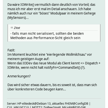
Da wäre IOWrite() vermutlich dann deutlich von Vorteil; das
muss ich mir aber erst mal im Detail anschauen. Ich habe
nämlich auch nur ein "böses" Modulpaar in meinem Gehege
(MySensors)...
Zitat
- falls man nicht serialisiert, sollten die beiden
Methoden aus Performance-Sicht gleich sein
Fazit:
Im Moment leuchtet eine "eierlegende Wollmilchsau" vor
meinem geistigen Auge auf:
Wenn das IODev das neue Modul als Client kennt => Dispatch +
IOWrite, wenn nicht halt notifyFn+CommandSet() (?).
Anmerkungen?
Das wird sicher etwas dauern, bis es soweit ist, dass man sich
über konkreteren Code beugen kann...
Server: HP-elitedesk@Debian 13, aktuelles FHEM@ConfigDB |
CUL_HM (VCCU) | MQTT2: ZigBee2mqtt, MiLight@ESP-GW,