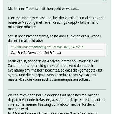
Mit kleinen Tippleschrittchen geht es weiter...
Hier mal eine erste Fassung, bei der zumindest mal das event-
basierte Mapping mehrerer Readings klappt - falls jemand
mittesten möchte.
set ist noch nicht getestet, sollte aber funktionieren. Wobei
das erst mal nicht über
Zitat von: rudolfkoenig am 18 Mai 2025, 14:15:01
CallFn(<IoDevice>, "SetFn", ...)
realisiert ist, sondern via AnalyzeCommand(). Wenn ich die
Zusammenhänge richtig im Kopf habe, wird dann auch
eventMap am "master" beachtet, so dass die (gemappte) set-
Syntax und die per getAllSets() ermittelte set-Syntax des
master-Devices dann auch zusammenpassen sollten.
Werde mich dann bei Gelegenheit als nächstes mal mit der
dispatch-Variante befassen, was aber ggf. größere Umbauten
in (erst mal meiner Fassung von) vitoconnect erforderlich
machen wird.
Im Moment neige ich dazu, nur wenige "harte" keywords