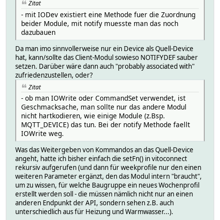
Zitat
- mit IODev existiert eine Methode fuer die Zuordnung
beider Module, mit notify muesste man das noch
dazubauen
Da man imo sinnvollerweise nur ein Device als Quell-Device
hat, kann/sollte das Client-Modul sowieso NOTIFYDEF sauber
setzen. Darüber wäre dann auch "probably associated with"
zufriedenzustellen, oder?
Zitat
- ob man IOWrite oder CommandSet verwendet, ist
Geschmacksache, man sollte nur das andere Modul
nicht hartkodieren, wie einige Module (z.Bsp.
MQTT_DEVICE) das tun. Bei der notify Methode faellt
IOWrite weg.
Was das Weitergeben von Kommandos an das Quell-Device
angeht, hatte ich bisher einfach die setFn() in vitoconnect
rekursiv aufgerufen (und dann für weekprofile nur den einen
weiteren Parameter ergänzt, den das Modul intern "braucht",
um zu wissen, für welche Baugruppe ein neues Wochenprofil
erstellt werden soll - die müssen nämlich nicht nur an einen
anderen Endpunkt der API, sondern sehen z.B. auch
unterschiedlich aus für Heizung und Warmwasser...).