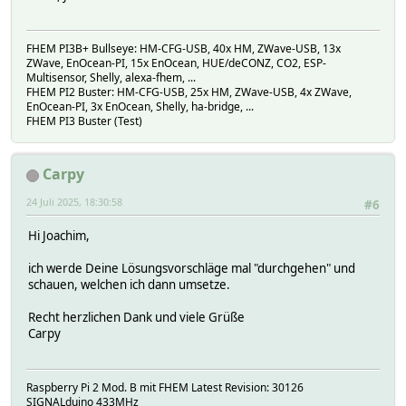
# d_rpc178048BidCos_RF 1
# d_rpc178048HmIP_RF 1
# d_rpc178048VirtualDevices 1
FHEM PI3B+ Bullseye: HM-CFG-USB, 40x HM, ZWave-USB, 13x
# dew_state 1
ZWave, EnOcean-PI, 15x EnOcean, HUE/deCONZ, CO2, ESP-
# dewpointToAllDeviceReadings 1
Multisensor, Shelly, alexa-fhem, ...
# espBridge 1
FHEM PI2 Buster: HM-CFG-USB, 25x HM, ZWave-USB, 4x ZWave,
# eventTypes 1
EnOcean-PI, 3x EnOcean, Shelly, ha-bridge, ...
# fhemInstaller 1
FHEM PI3 Buster (Test)
# global 1
# iGate 1
# initialUsbCheck 1
Carpy
# myDbLog 1
# myDbLog_Reopen 1
24 Juli 2025, 18:30:58
#6
# myLaCrosseGateway 1
# mySwitch1 1
Hi Joachim,
# mySwitch1_off 1
# mySwitch1_on 1
ich werde Deine Lösungsvorschläge mal "durchgehen" und
# mySwitch2 1
schauen, welchen ich dann umsetze.
# mySwitch_01 1
# myTL 1
Recht herzlichen Dank und viele Grüße
# rg_battery 1
Carpy
# telnetPort 1
# telnetPort_127.0.0.1_51046 1
# weblink_meinwetter 1
Raspberry Pi 2 Mod. B mit FHEM Latest Revision: 30126
# CONTENT2:
SIGNALduino 433MHz