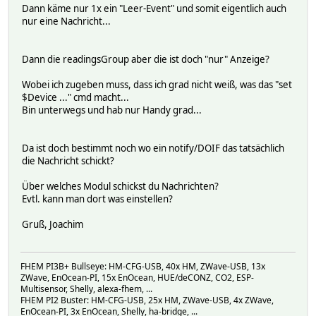
Dann käme nur 1x ein "Leer-Event" und somit eigentlich auch
# RegenUsageAnDummy 1
nur eine Nachricht...
# Revolt_TV 1
# RoomInfo 1
# S20_04 1
Dann die readingsGroup aber die ist doch "nur" Anzeige?
# SIGD_433 1
# STATISTICS 1
Wobei ich zugeben muss, dass ich grad nicht weiß, was das "set
# SVG_FileLog_FHT_581a_1 1
$Device ..." cmd macht...
# SVG_myDbLog_1 1
Bin unterwegs und hab nur Handy grad...
# SVG_myDbLog_10 1
# SVG_myDbLog_11 1
# SVG_myDbLog_12 1
Da ist doch bestimmt noch wo ein notify/DOIF das tatsächlich
# SVG_myDbLog_13 1
die Nachricht schickt?
# SVG_myDbLog_14 1
# SVG_myDbLog_15 1
Über welches Modul schickst du Nachrichten?
# SVG_myDbLog_16 1
Evtl. kann man dort was einstellen?
# SVG_myDbLog_17 1
# SVG_myDbLog_18 1
Gruß, Joachim
# SVG_myDbLog_19 1
# SVG_myDbLog_2 1
# SVG_myDbLog_20 1
FHEM PI3B+ Bullseye: HM-CFG-USB, 40x HM, ZWave-USB, 13x
# SVG_myDbLog_21 1
ZWave, EnOcean-PI, 15x EnOcean, HUE/deCONZ, CO2, ESP-
# SVG_myDbLog_22 1
Multisensor, Shelly, alexa-fhem, ...
# SVG_myDbLog_23 1
FHEM PI2 Buster: HM-CFG-USB, 25x HM, ZWave-USB, 4x ZWave,
# SVG_myDbLog_24 1
EnOcean-PI, 3x EnOcean, Shelly, ha-bridge, ...