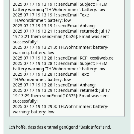
2025.07.17 19:13:19 1: sendEmail Subject: FHEM
# FileLog_T.Kuehlschrank 1
# TIME 1752773718.84336
battery warning 'TH.Wohnzimmer': battery: low
# HEM 1
# VALUE T: 25.8 H: 50
2025.07.17 19:13:19 1: sendEmail Text:
# HM_HM_CC_RT_DN_MEQ0182022 1
# temperature:
TH.Wohnzimmer: battery: low
# HM_HM_CC_RT_DN_NEQ0879765 1
# myDbLog:
2025.07.17 19:13:19 1: sendEmail Anhang:
# HM_HM_CC_RT_DN_OEQ0244598 1
# TIME 1752773718.84336
2025.07.17 19:13:21 1: sendEmail returned: Jul 17
# HM_HM_CC_RT_DN_OEQ1702554 1
# VALUE 25.8
19:13:21 fhem sendEmail[10526]: Email was sent
# HM_HM_ES_PMSw1_Pl_KEQ0221455 1
# READINGS:
successfully!
# HM_HM_ES_PMSw1_Pl_KEQ0221559 1
# 2025-07-17 19:35:17 1 12.0
2025.07.17 19:13:21 3: TH.Wohnzimmer: battery-
# HM_HM_ES_PMSw1_Pl_LEQ0272507 1
# 2025-07-17 19:35:17 D 14.6
warning: battery: low
# HM_HM_LC_Dim1T_Pl_2_JEQ0193815 1
# 2025-07-16 18:12:07 IODev myLaCrosseGate
2025.07.17 19:13:28 1: sendEmail RCP: xxx@web.de
# HM_HM_RCV_50_BidCoS_RF 1
# 2025-07-17 19:35:17 battery low
2025.07.17 19:13:28 1: sendEmail Subject: FHEM
# HM_HM_Sec_SCo_OEQ0702210 1
# 2025-07-17 19:35:17 dewpoint 14.6
battery warning 'TH.Wohnzimmer': battery: low
# HM_HM_Sec_SCo_OEQ0702243 1
# 2022-03-01 17:20:39 error 0
2025.07.17 19:13:28 1: sendEmail Text:
# HM_HM_Sec_SCo_OEQ0703158 1
# 2025-07-14 18:58:46 gas1 9240212
TH.Wohnzimmer: battery: low
# HM_HM_Sec_SCo_OEQ0703203 1
# 2025-07-17 19:35:17 humidity 50
2025.07.17 19:13:28 1: sendEmail Anhang:
# HM_HM_TC_IT_WM_W_EU_LEQ0003628 1
# 2025-07-14 18:58:46 pressure 4102
2025.07.17 19:13:29 1: sendEmail returned: Jul 17
# HM_HM_TC_IT_WM_W_EU_LEQ1461262 1
# 2025-07-14 18:58:46 rain 240
19:13:29 fhem sendEmail[10575]: Email was sent
# HM_HM_TC_IT_WM_W_EU_OEQ0301751 1
# 2025-07-18 19:59:55 statHumidityTendency 1h: +0 2h:
successfully!
# HM_HM_TC_IT_WM_W_EU_PEQ1185938 1
# 2025-07-18 19:59:55 statTemperatureTendency 1h: +0.
2025.07.17 19:13:29 3: TH.Wohnzimmer: battery-
# HM_HM_WDS10_TH_O_JEQ0267478 1
# 2025-07-17 19:35:17 state T: 25.8 H: 50
warning: battery: low
# IT_0F0FFFFF0F 1
# 2025-07-17 19:35:17 temperature 25.8
# IT_1527x7f12d 1
# 2020-12-25 00:54:36 temperature2 18.7
# IT_1527x96923 1
# 2025-07-14 18:58:46 windDirectionDegree 112.5
Ich hoffe, dass das erstmal genügend "Basic Infos" sind.
# IT_1527xb3307 1
# 2025-07-14 18:58:46 windDirectionText ESE
# IT_1527xb3309 1