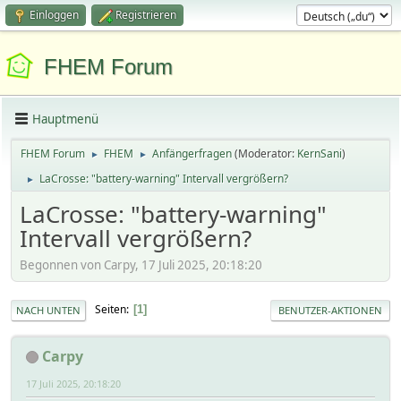
Einloggen
Registrieren
FHEM Forum
Hauptmenü
FHEM Forum
FHEM
Anfängerfragen
(Moderator:
KernSani
)
►
►
LaCrosse: "battery-warning" Intervall vergrößern?
►
LaCrosse: "battery-warning"
Intervall vergrößern?
Begonnen von Carpy, 17 Juli 2025, 20:18:20
Seiten
1
NACH UNTEN
BENUTZER-AKTIONEN
Carpy
17 Juli 2025, 20:18:20