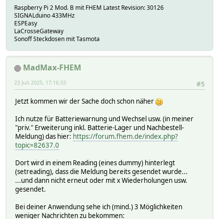
# Steckdose_1B 1
Raspberry Pi 2 Mod. B mit FHEM Latest Revision: 30126
# Steckdose_1C 1
SIGNALduino 433MHz
# Steckdose_1C_off 1
ESPEasy
# Steckdose_1C_on 1
LaCrosseGateway
# Steckdose_2B 1
Sonoff Steckdosen mit Tasmota
# Steckdose_2C 1
# Steckdose_2a 1
# Steckdose_2a_off 1
MadMax-FHEM
# Steckdose_2a_on 1
# Subwoofer_on_off 1
23 Juli 2025, 17:16:33
#5
# T.Kuehlschrank 1
# TH.Arbeitszimmer_TH10_SW 1
Jetzt kommen wir der Sache doch schon näher
# TH.Aussen 1
# TH.Schlafzimmer 1
Ich nutze für Batteriewarnung und Wechsel usw. (in meiner
# TH.Wohnzimmer 1
"priv." Erweiterung inkl. Batterie-Lager und Nachbestell-
# TH.Wohnzimmer.Lueften 1
Meldung) das hier:
https://forum.fhem.de/index.php?
# TVLicht 1
topic=82637.0
# Taupunkt 1
# Temp_SonoffUsageAnDummy 1
Dort wird in einem Reading (eines dummy) hinterlegt
# Temp_Sonoff_TH10 1
(setreading), dass die Meldung bereits gesendet wurde...
# VCCU 1
...und dann nicht erneut oder mit x Wiederholungen usw.
# WEB 1
gesendet.
# WEB_127.0.0.1_50696 1
# WEB_192.168.xxx.xxx_50282 1
Bei deiner Anwendung sehe ich (mind.) 3 Möglichkeiten
# WEB_192.168.xxx.xxx_54934 1
weniger Nachrichten zu bekommen: