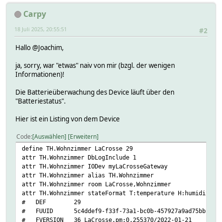
Carpy
18 Juli 2025, 20:55:51
#2
Hallo @Joachim,
ja, sorry, war "etwas" naiv von mir (bzgl. der wenigen
Informationen)!
Die Batterieüberwachung des Device läuft über den
"Batteriestatus".
Hier ist ein Listing von dem Device
Code
Auswählen
Erweitern
define TH.Wohnzimmer LaCrosse 29
attr TH.Wohnzimmer DbLogInclude 1
attr TH.Wohnzimmer IODev myLaCrosseGateway
attr TH.Wohnzimmer alias TH.Wohnzimmer
attr TH.Wohnzimmer room LaCrosse,Wohnzimmer
attr TH.Wohnzimmer stateFormat T:temperature H:humidity D
# DEF 29
# FUUID 5c4ddef9-f33f-73a1-bc0b-457927a9ad75bbf4
# FVERSION 36_LaCrosse.pm:0.255370/2022-01-21