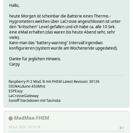
Hallo,
heute Morgen ist scheinbar die Batterie eines Thermo.-
Hygrometers welches über LaCrosse angeschlossen ist unter
den "kritischen" Level gefallen und ich habe ca. alle 10 Sek.
eine eMail erhalten (das waren bis heute Abend sehr, sehr
viele).
Kann man das "battery-warning" Intervall irgendwo
konfigurieren (system wurde am Wochenende upgedated).
Danke für jeglichen Hinweis.
Carpy
Raspberry Pi 2 Mod. B mit FHEM Latest Revision: 30126
SIGNALduino 433MHz
ESPEasy
LaCrosseGateway
Sonoff Steckdosen mit Tasmota
MadMax-FHEM
18 Juli 2025, 10:19:18
#1