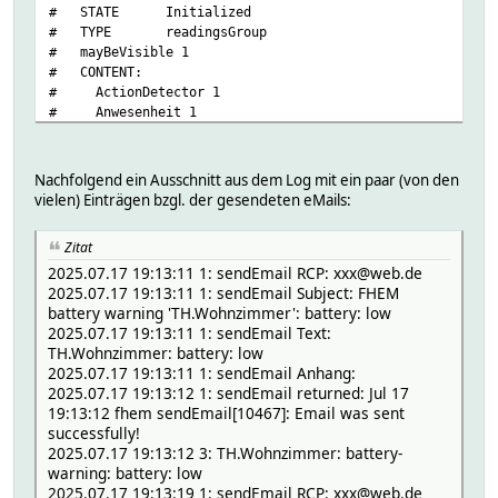
# STATE Initialized
# myDbLog:
# TYPE readingsGroup
# TIME 1752773718.84336
# mayBeVisible 1
# VALUE 14.6
# CONTENT:
# battery:
# ActionDetector 1
# myDbLog:
# Anwesenheit 1
# TIME 1752773718.84336
# Bubble_Schaltung 1
# VALUE low
# DOIFtools 1
# dewpoint:
# DOIFtoolsLog 1
# myDbLog:
Nachfolgend ein Ausschnitt aus dem Log mit ein paar (von den
# DWD 1
# TIME 1752773718.84336
vielen) Einträgen bzgl. der gesendeten eMails:
# D_LaCrosseGateway_Offline 1
# VALUE 14.6
# D_STRONG_Repeater_Offline 1
# humidity:
Zitat
# ECenter 1
# myDbLog:
2025.07.17 19:13:11 1: sendEmail RCP: xxx@web.de
# ESPEasy_S20_02 1
# TIME 1752773718.84336
2025.07.17 19:13:11 1: sendEmail Subject: FHEM
# ESPEasy_S20_03 1
# VALUE 50
battery warning 'TH.Wohnzimmer': battery: low
# ESPEasy_Sonoff_S20_01 1
# statHumidityTendency:
2025.07.17 19:13:11 1: sendEmail Text:
# ESPEasy_Sonoff_TH10 1
# myDbLog:
TH.Wohnzimmer: battery: low
# ESPEasy_Sonoff_TH10_PUMP 1
# TIME 1752861595.3566
2025.07.17 19:13:11 1: sendEmail Anhang:
# ESPEasy__Sonoff_S20_01 1
# VALUE 1h: +0 2h: +0 3h: +0 6h: +0
2025.07.17 19:13:12 1: sendEmail returned: Jul 17
# FileLog_Auriol_IAN_72 1
# statTemperatureTendency:
19:13:12 fhem sendEmail[10467]: Email was sent
# FileLog_FS20_31a700 1
# myDbLog:
successfully!
# FileLog_MQTT2_DVES_F7D007 1
# TIME 1752861595.3566
2025.07.17 19:13:12 3: TH.Wohnzimmer: battery-
# FileLog_Revolt_200c 1
# VALUE 1h: +0.0 2h: +0.0 3h: +0.0 6h: +0.
warning: battery: low
# FileLog_Revolt_409c 1
# state:
2025.07.17 19:13:19 1: sendEmail RCP: xxx@web.de
# FileLog_SD_WS_51_TH_3 1
# myDbLog: