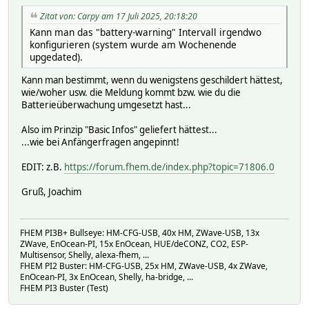
Zitat von: Carpy am 17 Juli 2025, 20:18:20
Kann man das "battery-warning" Intervall irgendwo
konfigurieren (system wurde am Wochenende
upgedated).
Kann man bestimmt, wenn du wenigstens geschildert hättest,
wie/woher usw. die Meldung kommt bzw. wie du die
Batterieüberwachung umgesetzt hast...
Also im Prinzip "Basic Infos" geliefert hättest...
...wie bei Anfängerfragen angepinnt!
EDIT: z.B.
https://forum.fhem.de/index.php?topic=71806.0
Gruß, Joachim
FHEM PI3B+ Bullseye: HM-CFG-USB, 40x HM, ZWave-USB, 13x
ZWave, EnOcean-PI, 15x EnOcean, HUE/deCONZ, CO2, ESP-
Multisensor, Shelly, alexa-fhem, ...
FHEM PI2 Buster: HM-CFG-USB, 25x HM, ZWave-USB, 4x ZWave,
EnOcean-PI, 3x EnOcean, Shelly, ha-bridge, ...
FHEM PI3 Buster (Test)