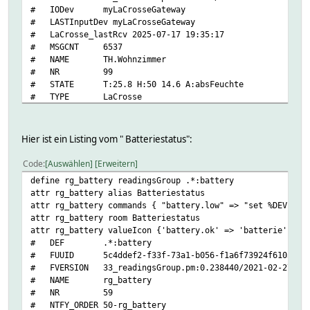
# IODev myLaCrosseGateway
# LASTInputDev myLaCrosseGateway
# LaCrosse_lastRcv 2025-07-17 19:35:17
# MSGCNT 6537
# NAME TH.Wohnzimmer
# NR 99
# STATE T:25.8 H:50 14.6 A:absFeuchte
# TYPE LaCrosse
# addr 29
# battery_new 0
# corr1 0
Hier ist ein Listing vom " Batteriestatus":
# corr2 0
# eventCount 6587
Code
Auswählen
Erweitern
# myLaCrosseGateway_MSGCNT 6542
define rg_battery readingsGroup .*:battery
# myLaCrosseGateway_TIME 2025-07-17 19:35:17
attr rg_battery alias Batteriestatus
# previousH 50
attr rg_battery commands { "battery.low" => "set %DEVICE 
# previousT 25.8
attr rg_battery room Batteriestatus
# sensorType 0=T(H)
attr rg_battery valueIcon {'battery.ok' => 'batterie', 'b
# Helper:
# DEF .*:battery
# DBLOG:
# FUUID 5c4ddef2-f33f-73a1-b056-f1a6f73924f6103c
# 1:
# FVERSION 33_readingsGroup.pm:0.238440/2021-02-27
# myDbLog:
# NAME rg_battery
# TIME 1752773718.84336
# NR 59
# VALUE 12.0
# NTFY_ORDER 50-rg_battery
# D: