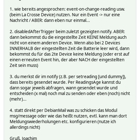
# WEB_192.168.xxx.xxx_55074 1
# WEB_192.168.xxx.xxx_55148 1
1. wie bereits angesprochen: event-on-change-reading usw.
# WEB_192.168.xxx.xxx_55706 1
(beim La Crosse Device) nutzen. Nur ein Event -> nur eine
# WEBphone 1
Nachricht / ABER: dann eben nur einmal...
# WEBtablet 1
# Wemos_01 1
2. disabledAfterTrigger beim zuletzt gezeigten notify. ABER:
# Wind 1
dann bekommst du die eingestellte Zeit KEINE Meldung auch
# WindRichtungNotify 1
nicht von einem anderen Device. Wenn also bei 2 Devices
# WindRichtung_text 1
INNERHALB der eingestellten Zeit die Batterie leer wird, dann
# WindUsageAnDummy 1
bekommst du für das 2te Device keine Meldung (oder erst auf
# Windrichtung 1
einen erneuten Event hin, der aber NACH der eingestellten
# WindrichtungUsageAnDummy 1
Zeit sein muss)
# Winter 1
# Winter_In_Action 1
3. du merkst dir im notify (z.B. per setreading [und dummy]),
# Winter_off 1
dass bereits gesendet wurde. Per ReadingsAge kannst du
# Winter_off_In_Action 1
dann sogar jeweils abfragen, wann gesendet wurde und
# Winter_on 1
entscheiden (x mal) noch mal zu senden oder eben (noch) nicht
# Winter_on_In_Action 1
(mehr)...
# WoZi_LED_off 1
# alexa 1
4. statt direkt per DebianMail was zu schicken das Modul
# alexaFHEMlog 1
msg/message oder wie das heißt nutzen, evtl. kann man dort
# autocreate 1
Meldungswiederholungen etc. konfigurieren (nutze ich
# c_tasmota 1
allerdings nicht)
# ccs811 1
# d_ccu 1
Gruß, Joachim