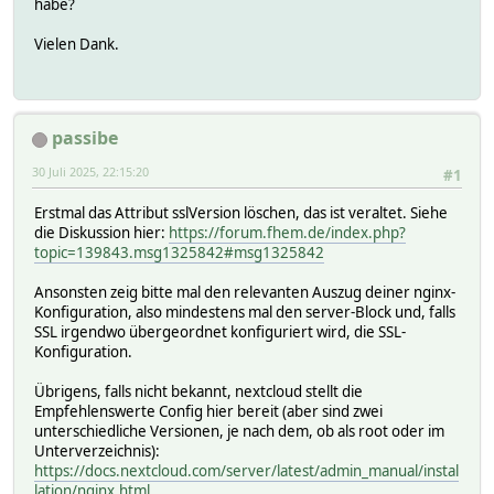
habe?
Vielen Dank.
passibe
30 Juli 2025, 22:15:20
#1
Erstmal das Attribut sslVersion löschen, das ist veraltet. Siehe
die Diskussion hier:
https://forum.fhem.de/index.php?
topic=139843.msg1325842#msg1325842
Ansonsten zeig bitte mal den relevanten Auszug deiner nginx-
Konfiguration, also mindestens mal den server-Block und, falls
SSL irgendwo übergeordnet konfiguriert wird, die SSL-
Konfiguration.
Übrigens, falls nicht bekannt, nextcloud stellt die
Empfehlenswerte Config hier bereit (aber sind zwei
unterschiedliche Versionen, je nach dem, ob als root oder im
Unterverzeichnis):
https://docs.nextcloud.com/server/latest/admin_manual/instal
lation/nginx.html