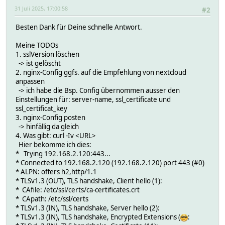
31 Juli 2025, 17:00:58
#2
Besten Dank für Deine schnelle Antwort.
Meine TODOs
1. sslVersion löschen
-> ist gelöscht
2. nginx-Config ggfs. auf die Empfehlung von nextcloud
anpassen
-> ich habe die Bsp. Config übernommen ausser den
Einstellungen für: server-name, ssl_certificate und
ssl_certificat_key
3. nginx-Config posten
-> hinfällig da gleich
4. Was gibt: curl -Iv <URL>
Hier bekomme ich dies:
* Trying 192.168.2.120:443...
* Connected to 192.168.2.120 (192.168.2.120) port 443 (#0)
* ALPN: offers h2,http/1.1
* TLSv1.3 (OUT), TLS handshake, Client hello (1):
* CAfile: /etc/ssl/certs/ca-certificates.crt
* CApath: /etc/ssl/certs
* TLSv1.3 (IN), TLS handshake, Server hello (2):
* TLSv1.3 (IN), TLS handshake, Encrypted Extensions (
: