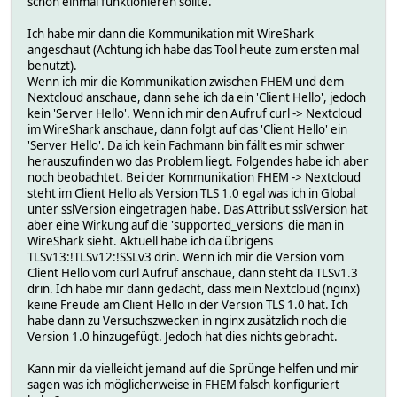
schon einmal funktionieren sollte.
Ich habe mir dann die Kommunikation mit WireShark
angeschaut (Achtung ich habe das Tool heute zum ersten mal
benutzt).
Wenn ich mir die Kommunikation zwischen FHEM und dem
Nextcloud anschaue, dann sehe ich da ein 'Client Hello', jedoch
kein 'Server Hello'. Wenn ich mir den Aufruf curl -> Nextcloud
im WireShark anschaue, dann folgt auf das 'Client Hello' ein
'Server Hello'. Da ich kein Fachmann bin fällt es mir schwer
herauszufinden wo das Problem liegt. Folgendes habe ich aber
noch beobachtet. Bei der Kommunikation FHEM -> Nextcloud
steht im Client Hello als Version TLS 1.0 egal was ich in Global
unter sslVersion eingetragen habe. Das Attribut sslVersion hat
aber eine Wirkung auf die 'supported_versions' die man in
WireShark sieht. Aktuell habe ich da übrigens
TLSv13:!TLSv12:!SSLv3 drin. Wenn ich mir die Version vom
Client Hello vom curl Aufruf anschaue, dann steht da TLSv1.3
drin. Ich habe mir dann gedacht, dass mein Nextcloud (nginx)
keine Freude am Client Hello in der Version TLS 1.0 hat. Ich
habe dann zu Versuchszwecken in nginx zusätzlich noch die
Version 1.0 hinzugefügt. Jedoch hat dies nichts gebracht.
Kann mir da vielleicht jemand auf die Sprünge helfen und mir
sagen was ich möglicherweise in FHEM falsch konfiguriert