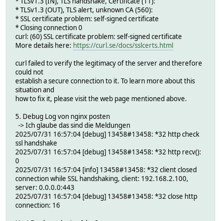
* TLSv1.3 (IN), TLS handshake, Certificate (11):
* TLSv1.3 (OUT), TLS alert, unknown CA (560):
* SSL certificate problem: self-signed certificate
* Closing connection 0
curl: (60) SSL certificate problem: self-signed certificate
More details here:
https://curl.se/docs/sslcerts.html
curl failed to verify the legitimacy of the server and therefore
could not
establish a secure connection to it. To learn more about this
situation and
how to fix it, please visit the web page mentioned above.
5. Debug Log von nginx posten
-> Ich glaube das sind die Meldungen
2025/07/31 16:57:04 [debug] 13458#13458: *32 http check
ssl handshake
2025/07/31 16:57:04 [debug] 13458#13458: *32 http recv():
0
2025/07/31 16:57:04 [info] 13458#13458: *32 client closed
connection while SSL handshaking, client: 192.168.2.100,
server: 0.0.0.0:443
2025/07/31 16:57:04 [debug] 13458#13458: *32 close http
connection: 16