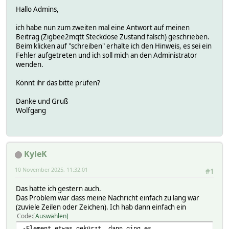
Hallo Admins,
ich habe nun zum zweiten mal eine Antwort auf meinen
Beitrag (Zigbee2mqtt Steckdose Zustand falsch) geschrieben.
Beim klicken auf "schreiben" erhalte ich den Hinweis, es sei ein
Fehler aufgetreten und ich soll mich an den Administrator
wenden.
Könnt ihr das bitte prüfen?
Danke und Gruß
Wolfgang
KyleK
10 November 2025, 11:32:01
#1
Das hatte ich gestern auch.
Das Problem war dass meine Nachricht einfach zu lang war
(zuviele Zeilen oder Zeichen). Ich hab dann einfach ein
Code
Auswählen
-Element etwas gekürzt, dann ging es.