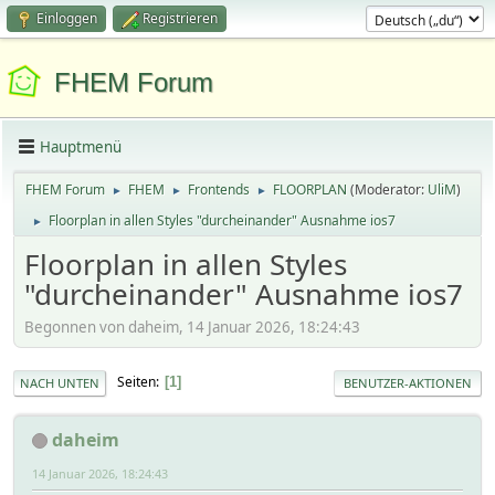
Einloggen
Registrieren
FHEM Forum
Hauptmenü
FHEM Forum
FHEM
Frontends
FLOORPLAN
(Moderator:
UliM
)
►
►
►
Floorplan in allen Styles "durcheinander" Ausnahme ios7
►
Floorplan in allen Styles
"durcheinander" Ausnahme ios7
Begonnen von daheim, 14 Januar 2026, 18:24:43
Seiten
1
NACH UNTEN
BENUTZER-AKTIONEN
daheim
14 Januar 2026, 18:24:43