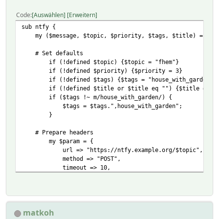
Code
Auswählen
Erweitern
sub ntfy {
my ($message, $topic, $priority, $tags, $title) = @_;
# Set defaults
if (!defined $topic) {$topic = "fhem"}
if (!defined $priority) {$priority = 3}
if (!defined $tags) {$tags = "house_with_garden"}
if (!defined $title or $title eq "") {$title = "FH
if ($tags !~ m/house_with_garden/) {
$tags = $tags.",house_with_garden";
}
# Prepare headers
my $param = {
url => "https://ntfy.example.org/$topic",
method => "POST",
timeout => 10,
callback => sub() {},
header => "Content-Type: application/json\r\nAuthori
data => $message
};
matkoh