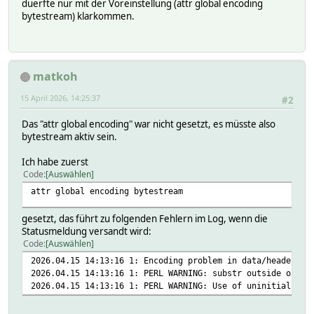
duerfte nur mit der Voreinstellung (attr global encoding
bytestream) klarkommen.
matkoh
15 April 2026, 14:25:37
#2
Das "attr global encoding" war nicht gesetzt, es müsste also
bytestream aktiv sein.
Ich habe zuerst
Code
Auswählen
attr global encoding bytestream
gesetzt, das führt zu folgenden Fehlern im Log, wenn die
Statusmeldung versandt wird:
Code
Auswählen
2026.04.15 14:13:16 1: Encoding problem in data/header (n
2026.04.15 14:13:16 1: PERL WARNING: substr outside of st
2026.04.15 14:13:16 1: PERL WARNING: Use of uninitialized