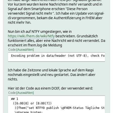
Vor kurzem wurden keine Nachrichten mehr versandt und in
Signal auf dem Smartphone erschien "Diese Person
verwendet Signal nicht mehr". Ich habe ein Update von signal-
cli vorgenommen, bekam die Authentifizierung in FHEM aber
nicht mehr hin.
Nun bin ich auf NTFY umgestiegen, wie in
https://wiki.fhem.de/wiki/Ntfy
beschrieben. Grundsätzlich
funktioniert alles, aber eine Nachricht wird nicht versendet. Da
erscheint im fhem.log die Meldung
Code
Auswählen
Encoding problem in data/header (not UTF-8), check Forum 
Ich habe die Zeitzone und lokale Sprache auf dem Raspi
nochmals eingestellt und neu gestartet. Das ändert aber
nichts.
Hier ist der Code aus einem DOIF, der verwendet wird:
Code
Auswählen
## 1
([6:00|8] or [8:00|7])
({fhem("set NTFY0 publish \@FHEM-Status Tägliche Status
\nGarage hinten: