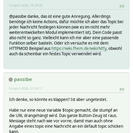
16 April 2026, 19:29:25
#8
@passibe danke, das ist eine gute Anregung. Allerdings
benötige ich keine Actions, dafür möchte ich aber das Topic bei
jeder Nachricht festlegen können (wie es im nicht mehr
weiterentwickelten Modul implementiert ist). Dein Code passt
also nicht so ganz. Vielleicht kann ich mir aber eine passende
Funktion selber basteln. Oder ich versuche es mit dem
HTTPMOD Beispiel aus
https://wiki.fhem.de/wiki/Ntfy
, obwohl
auch da scheinbar ein festes Topic verwendet wird.
passibe
16 April 2026, 21:24:11
#9
Ich denke, so könnte es klappen? Ist aber ungetestet.
Habe nur eine neue Variable $topic gemacht, die stumpf an
die URL drangehängt wird. Das ganze Button-Zeug ist raus.
Message steht nach wie vor vorne, damit man auch ohne
Angabe eines topic eine Nachricht an ein default topic schicken
kann.