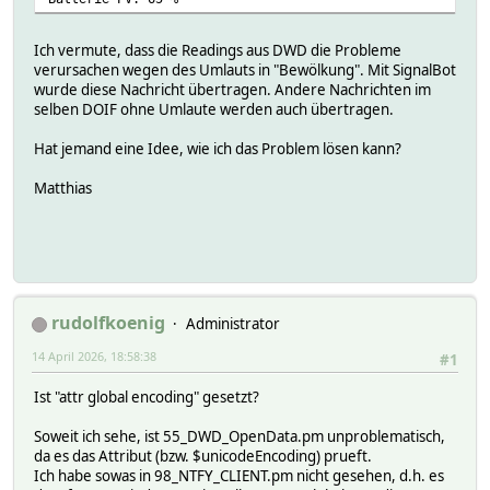
Ich vermute, dass die Readings aus DWD die Probleme
verursachen wegen des Umlauts in "Bewölkung". Mit SignalBot
wurde diese Nachricht übertragen. Andere Nachrichten im
selben DOIF ohne Umlaute werden auch übertragen.
Hat jemand eine Idee, wie ich das Problem lösen kann?
Matthias
rudolfkoenig
Administrator
14 April 2026, 18:58:38
#1
Ist "attr global encoding" gesetzt?
Soweit ich sehe, ist 55_DWD_OpenData.pm unproblematisch,
da es das Attribut (bzw. $unicodeEncoding) prueft.
Ich habe sowas in 98_NTFY_CLIENT.pm nicht gesehen, d.h. es