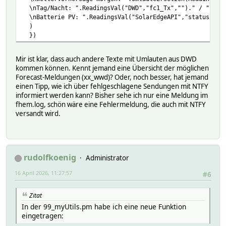
\nTag/Nacht: ".ReadingsVal("DWD","fc1_Tx","")." / ".Read
\nBatterie PV: ".ReadingsVal("SolarEdgeAPI","status-stor
)
})
Mir ist klar, dass auch andere Texte mit Umlauten aus DWD
kommen können. Kennt jemand eine Übersicht der möglichen
Forecast-Meldungen (xx_wwd)? Oder, noch besser, hat jemand
einen Tipp, wie ich über fehlgeschlagene Sendungen mit NTFY
informiert werden kann? Bisher sehe ich nur eine Meldung im
fhem.log, schön wäre eine Fehlermeldung, die auch mit NTFY
versandt wird.
rudolfkoenig
Administrator
16 April 2026, 11:27:57
#6
Zitat
In der 99_myUtils.pm habe ich eine neue Funktion
eingetragen: