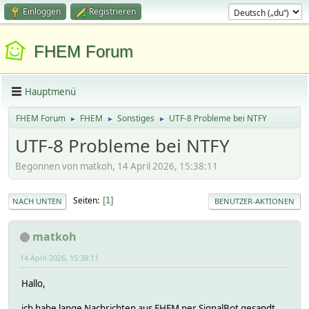
Einloggen
Registrieren
FHEM Forum
Hauptmenü
FHEM Forum
FHEM
Sonstiges
UTF-8 Probleme bei NTFY
►
►
►
UTF-8 Probleme bei NTFY
Begonnen von matkoh, 14 April 2026, 15:38:11
Seiten
1
NACH UNTEN
BENUTZER-AKTIONEN
matkoh
14 April 2026, 15:38:11
Hallo,
ich habe lange Nachrichten aus FHEM per SignalBot gesandt.