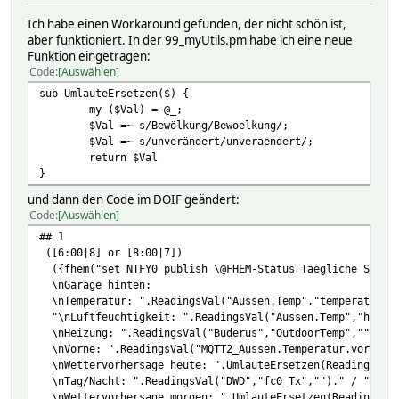
Ich habe einen Workaround gefunden, der nicht schön ist,
aber funktioniert. In der 99_myUtils.pm habe ich eine neue
Funktion eingetragen:
Code
Auswählen
sub UmlauteErsetzen($) {
my ($Val) = @_;
$Val =~ s/Bewölkung/Bewoelkung/;
$Val =~ s/unverändert/unveraendert/;
return $Val
}
und dann den Code im DOIF geändert:
Code
Auswählen
## 1
([6:00|8] or [8:00|7])
({fhem("set NTFY0 publish \@FHEM-Status Taegliche Statu
\nGarage hinten:
\nTemperatur: ".ReadingsVal("Aussen.Temp","temperature"
"\nLuftfeuchtigkeit: ".ReadingsVal("Aussen.Temp","humidi
\nHeizung: ".ReadingsVal("Buderus","OutdoorTemp","")."
\nVorne: ".ReadingsVal("MQTT2_Aussen.Temperatur.vorne","
\nWettervorhersage heute: ".UmlauteErsetzen(ReadingsVal(
\nTag/Nacht: ".ReadingsVal("DWD","fc0_Tx","")." / ".Read
\nWettervorhersage morgen: ".UmlauteErsetzen(ReadingsVal