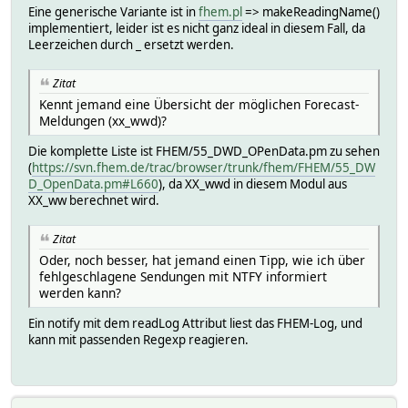
Eine generische Variante ist in
fhem.pl
=> makeReadingName()
implementiert, leider ist es nicht ganz ideal in diesem Fall, da
Leerzeichen durch _ ersetzt werden.
Zitat
Kennt jemand eine Übersicht der möglichen Forecast-
Meldungen (xx_wwd)?
Die komplette Liste ist FHEM/55_DWD_OPenData.pm zu sehen
(
https://svn.fhem.de/trac/browser/trunk/fhem/FHEM/55_DW
D_OpenData.pm#L660
), da XX_wwd in diesem Modul aus
XX_ww berechnet wird.
Zitat
Oder, noch besser, hat jemand einen Tipp, wie ich über
fehlgeschlagene Sendungen mit NTFY informiert
werden kann?
Ein notify mit dem readLog Attribut liest das FHEM-Log, und
kann mit passenden Regexp reagieren.