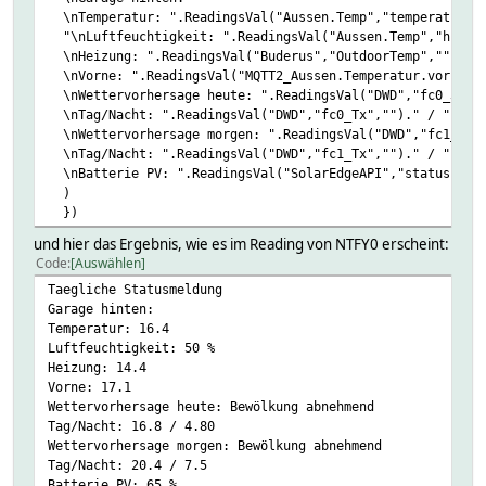
\nTemperatur: ".ReadingsVal("Aussen.Temp","temperature"
"\nLuftfeuchtigkeit: ".ReadingsVal("Aussen.Temp","humidi
\nHeizung: ".ReadingsVal("Buderus","OutdoorTemp","")."
\nVorne: ".ReadingsVal("MQTT2_Aussen.Temperatur.vorne","
\nWettervorhersage heute: ".ReadingsVal("DWD","fc0_3_ww
\nTag/Nacht: ".ReadingsVal("DWD","fc0_Tx","")." / ".Read
\nWettervorhersage morgen: ".ReadingsVal("DWD","fc1_2_w
\nTag/Nacht: ".ReadingsVal("DWD","fc1_Tx","")." / ".Read
\nBatterie PV: ".ReadingsVal("SolarEdgeAPI","status-stor
)
})
und hier das Ergebnis, wie es im Reading von NTFY0 erscheint:
Code
Auswählen
Taegliche Statusmeldung
Garage hinten:
Temperatur: 16.4
Luftfeuchtigkeit: 50 %
Heizung: 14.4
Vorne: 17.1
Wettervorhersage heute: Bewölkung abnehmend
Tag/Nacht: 16.8 / 4.80
Wettervorhersage morgen: Bewölkung abnehmend
Tag/Nacht: 20.4 / 7.5
Batterie PV: 65 %