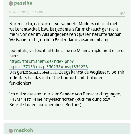
passibe
16 April 2026, 12:19:00
#7
Nur zur Info, das von dir verwendete Modul wird nicht mehr
weiterentwickelt bzw. ist (jedenfalls für mich) auch gar nicht
mehr von den im Wiki angegebenen Quellen herunterladbar.
Weiß aber nicht, ob dein Fehler damit zusammenhängt ...
Jedenfalls, vielleicht hilft dir ja meine Minimalimplementierung
hier:
https://forum.fhem.de/index.php?
topic=137036.msg1356258#msg1356258
Das ganze
-Zeugs kannst du weglassen. Bei mir
$cmd1, $button1,
jedenfalls hat das out of the box auch mit Umlauten
funktioniert.
Ich nutze das aber nur zum Senden von Benachrichtigungen,
FHEM "liest" keine ntfy-Nachrichten (Rückmeldung bzw.
Befehle laufen nur über diese Buttons).
matkoh