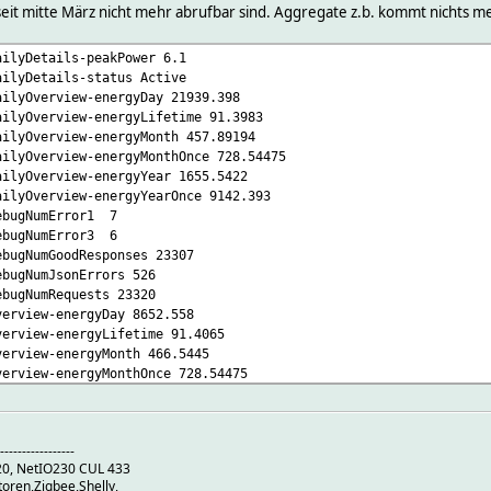
eit mitte März nicht mehr abrufbar sind. Aggregate z.b. kommt nichts mehr
yDetails-peakPower 6.1
yDetails-status Active
Overview-energyDay 21939.398
Overview-energyLifetime 91.3983
Overview-energyMonth 457.89194
Overview-energyMonthOnce 728.54475
Overview-energyYear 1655.5422
Overview-energyYearOnce 9142.393
ugNumError1 7
ugNumError3 6
NumGoodResponses 23307
gNumJsonErrors 526
gNumRequests 23320
iew-energyDay 8652.558
iew-energyLifetime 91.4065
iew-energyMonth 466.5445
iew-energyMonthOnce 728.54475
iew-energyYear 1664.1949
iew-energyYearOnce 9142.393
rview-power 3043
-----------------
5 state active
S20, NetIO230 CUL 433
en,Zigbee,Shelly,