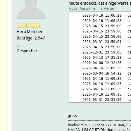
heute entdeckt, das einige Werte s
Code
Auswählen
Erweitern
2026-04-16 11:06:28 dail
2026-04-16 11:06:28 dail
2026-04-15 23:59:00 daily
Hero Member
2026-04-15 23:59:00 daily
2026-04-15 23:59:00 daily
Beiträge: 2.547
2026-03-31 23:59:01 daily
2026-04-15 23:59:00 daily
Gespeichert
2025-12-31 23:59:00 daily
2026-04-13 17:25:23 deb
2026-04-06 12:12:26 deb
2026-04-16 11:09:35 debug
2026-03-04 16:54:12 debu
2026-04-16 11:09:35 debu
2026-04-16 11:09:35 overv
2026-04-16 11:09:35 overv
2026-04-16 11:09:35 overv
2026-03-31 23:51:50 overv
2026-04-16 11:09:35 overv
2025-12-31 23:50:03 overv
gruss
2026-04-16 11:09:35 ove
------------------------------------------------------
2026-04-16 11:09:3
beelink miniPC - Fhem 6.x CUL 868, F
HMLAN, HM-CC-RT-DN,Homematic Actor