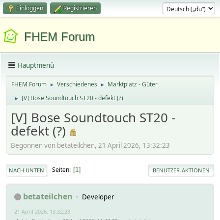
Einloggen
Registrieren
FHEM Forum
Hauptmenü
FHEM Forum
Verschiedenes
Marktplatz - Güter
►
►
[V] Bose Soundtouch ST20 - defekt (?)
►
[V] Bose Soundtouch ST20 -
defekt (?)
Begonnen von betateilchen, 21 April 2026, 13:32:23
Seiten
1
NACH UNTEN
BENUTZER-AKTIONEN
betateilchen
Developer
21 April 2026, 13:32:23