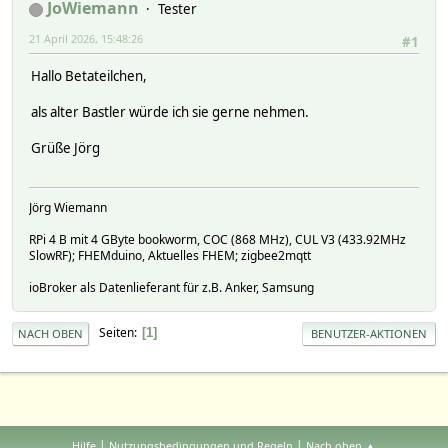
JoWiemann
Tester
21 April 2026, 15:48:26
#1
Hallo Betateilchen,
als alter Bastler würde ich sie gerne nehmen.
Grüße Jörg
Jörg Wiemann
RPi 4 B mit 4 GByte bookworm, COC (868 MHz), CUL V3 (433.92MHz
SlowRF); FHEMduino, Aktuelles FHEM; zigbee2mqtt
ioBroker als Datenlieferant für z.B. Anker, Samsung
Seiten
1
NACH OBEN
BENUTZER-AKTIONEN
|
|
Hilfe
Nutzungsbedingungen und Regeln
Nach oben ▲