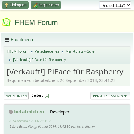
Einloggen
Registrieren
FHEM Forum
Hauptmenü
FHEM Forum
Verschiedenes
Marktplatz - Güter
►
►
[Verkauft!] PiFace für Raspberry
►
[Verkauft!] PiFace für Raspberry
Begonnen von betateilchen, 26 September 2013, 23:41:22
Seiten
1
NACH UNTEN
BENUTZER-AKTIONEN
betateilchen
Developer
26 September 2013, 23:41:22
Letzte Bearbeitung
: 01 Juni 2014, 11:02:50 von betateilchen