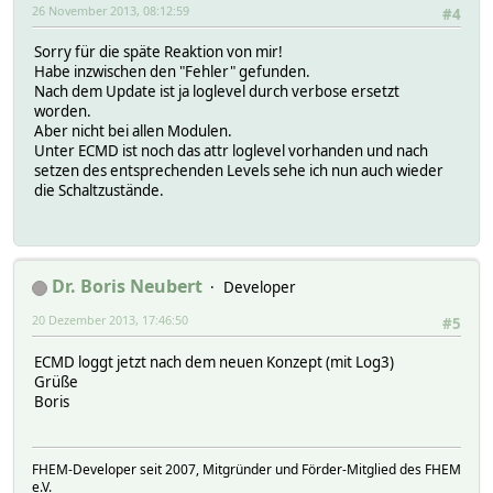
26 November 2013, 08:12:59
#4
Sorry für die späte Reaktion von mir!
Habe inzwischen den "Fehler" gefunden.
Nach dem Update ist ja loglevel durch verbose ersetzt
worden.
Aber nicht bei allen Modulen.
Unter ECMD ist noch das attr loglevel vorhanden und nach
setzen des entsprechenden Levels sehe ich nun auch wieder
die Schaltzustände.
Dr. Boris Neubert
Developer
20 Dezember 2013, 17:46:50
#5
ECMD loggt jetzt nach dem neuen Konzept (mit Log3)
Grüße
Boris
FHEM-Developer seit 2007, Mitgründer und Förder-Mitglied des FHEM
e.V.