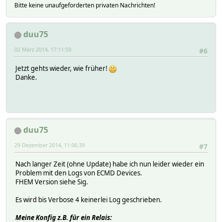
Bitte keine unaufgeforderten privaten Nachrichten!
duu75
02 März 2014, 17:11:50
#6
Jetzt gehts wieder, wie früher!
Danke.
duu75
29 Dezember 2014, 11:06:39
#7
Nach langer Zeit (ohne Update) habe ich nun leider wieder ein
Problem mit den Logs von ECMD Devices.
FHEM Version siehe Sig.
Es wird bis Verbose 4 keinerlei Log geschrieben.
Meine Konfig z.B. für ein Relais: