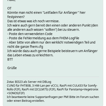
OT
Könnte man nicht einen "Leitfaden für Anfänger" hier
festpinnen?
Das ist etwas was ich noch vermisse.
Ich wäre auch gern bereit den einen oder anderen Punkt (den
alle anderen auch wissen "sollten") bei zu steuern.
- Poste den verwendeten Code
- Poste die Fehlermeldung aus dem FHEM-LogFile
- Aber bitte von allem nur den wirklich! notwendigen Teil und
nicht die ganze fhem.cfg
Ich würde dazu auch gerne Beispiele beisteuern um Anfänger
das Leben etwas zu erleichtern.
BTT
Grüße
Zotac BI323 als Server mit DBLog
CUNO für FHT80B, 3 HM-Lan per vCCU, RasPi mit CUL433 für Somfy-
Rollo (F2F), RasPi mit I2C(LM75) (F2F), RasPi für Panstamp+Vegetronix
+SONOS(F2F)
Ich beantworte keine Supportanfragen per PM! Bitte im Forum suchen
oder einen Beitrag erstellen.