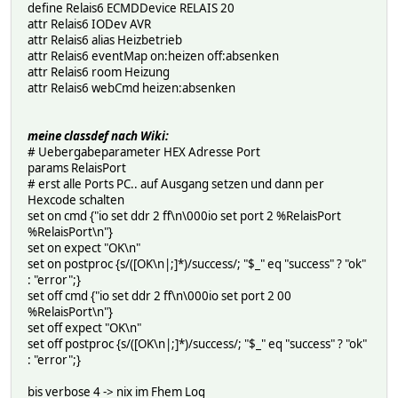
define Relais6 ECMDDevice RELAIS 20
attr Relais6 IODev AVR
attr Relais6 alias Heizbetrieb
attr Relais6 eventMap on:heizen off:absenken
attr Relais6 room Heizung
attr Relais6 webCmd heizen:absenken
meine classdef nach Wiki:
# Uebergabeparameter HEX Adresse Port
params RelaisPort
# erst alle Ports PC.. auf Ausgang setzen und dann per
Hexcode schalten
set on cmd {"io set ddr 2 ff\n\000io set port 2 %RelaisPort
%RelaisPort\n"}
set on expect "OK\n"
set on postproc {s/([OK\n|;]*)/success/; "$_" eq "success" ? "ok"
: "error";}
set off cmd {"io set ddr 2 ff\n\000io set port 2 00
%RelaisPort\n"}
set off expect "OK\n"
set off postproc {s/([OK\n|;]*)/success/; "$_" eq "success" ? "ok"
: "error";}
bis verbose 4 -> nix im Fhem Log