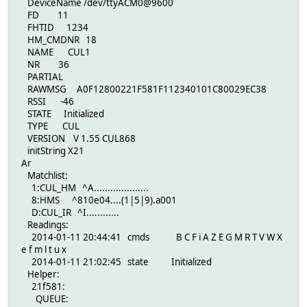
DeviceName /dev/ttyACM0@9600
FD 11
FHTID 1234
HM_CMDNR 18
NAME CUL1
NR 36
PARTIAL
RAWMSG A0F12800221F581F112340101C80029EC38
RSSI -46
STATE Initialized
TYPE CUL
VERSION V 1.55 CUL868
initString X21
Ar
Matchlist:
1:CUL_HM ^A....................
8:HMS ^810e04....(1|5|9).a001
D:CUL_IR ^I............
Readings:
2014-01-11 20:44:41 cmds B C F i A Z E G M R T V W X
e f m l t u x
2014-01-11 21:02:45 state Initialized
Helper:
21f581:
QUEUE: