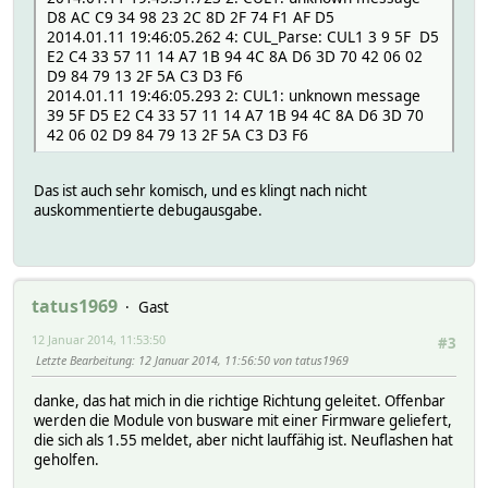
D8 AC C9 34 98 23 2C 8D 2F 74 F1 AF D5
2014.01.11 19:46:05.262 4: CUL_Parse: CUL1 3 9 5F D5
E2 C4 33 57 11 14 A7 1B 94 4C 8A D6 3D 70 42 06 02
D9 84 79 13 2F 5A C3 D3 F6
2014.01.11 19:46:05.293 2: CUL1: unknown message
39 5F D5 E2 C4 33 57 11 14 A7 1B 94 4C 8A D6 3D 70
42 06 02 D9 84 79 13 2F 5A C3 D3 F6
Das ist auch sehr komisch, und es klingt nach nicht
auskommentierte debugausgabe.
tatus1969
Gast
12 Januar 2014, 11:53:50
#3
Letzte Bearbeitung
: 12 Januar 2014, 11:56:50 von tatus1969
danke, das hat mich in die richtige Richtung geleitet. Offenbar
werden die Module von busware mit einer Firmware geliefert,
die sich als 1.55 meldet, aber nicht lauffähig ist. Neuflashen hat
geholfen.