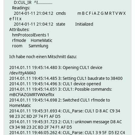
D:CUL_IR ^I............
Readings:
2014-01-11 21:04:12 cmds m B C F i A Z G M R T V W X
e f l t x
2014-01-11 21:04:12 state Initialized
Attributes:
hmProtocolEvents 1
rfmode HomeMatic
room Sammlung
Ich habe noch einen Mitschnitt dazu:
2014.01.11 19:45:14.480 3: Opening CUL1 device
/dev/ttyAMA0
2014.01.11 19:45:14.485 3: Setting CUL1 baudrate to 38400
2014.01.11 19:45:14.496 3: CUL1 device opened
2014.01.11 19:45:14.651 3: CUL1: Possible commands:
mBCFiAZGMRTVWXefltx
2014.01.11 19:45:14.698 2: Switched CUL1 rfmode to
HomeMatic
2014.01.11 19:45:31.693 4: CUL_Parse: CUL1 D 8 AC C9 34
98 23 2C 8D 2F 74 F1 AF D5
2014.01.11 19:45:31.723 2: CUL1: unknown message D8 AC
C9 34 98 23 2C 8D 2F 74 F1 AF D5
2014.01.11 19:46:05.262 4: CUL_Parse: CUL1 3 9 5F D5 E2 C4