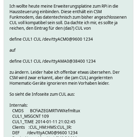
Ich wollte heute meine Erweiterungsplatine zum RPi in die
Haussteuerung einbinden. Diese enthält ein CSM
Funkmodem, das datentechnisch zum bisher angeschlossenen
CUL voll kompatibel sein soll. Da dachte ich mir, es sollte ja
reichen, den Eintrag für den (das?) CUL von
define CUL1 CUL /dev/ttyACM0@9600 1234
auf
define CUL1 CUL /dev/ttyAMA0@38400 1234
zu ändern. Leider habe ich offenbar etwas übersehen. Der
CSM wird zwar erkannt, aber die (am CUL) angelernten
Homematic-Geräte ignorieren mein Vorhaben leider.
So sieht die Infoseite zum CUL aus:
Internals:
CMDS BCFiAZEGMRTVWXefmltux
CUL1_MSGCNT 109
CUL1_TIME 2014-01-11 21:02:45
Clients :CUL_HM:HMS:CUL_IR:
DEF /dev/ttyACM0@9600 1234