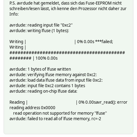
P.S. avrdude hat gemeldet, dass sich das Fuse-EEPROM nicht
schreiben/lesen lässt, ich kenne den Prozessor nicht daher zur
Info:
avrdude: reading input file "0xc2"
avrdude: writing lfuse (1 bytes):
Writing | | 0% 0.00s ***failed;
Writing |
##########################################
######## | 100% 0.00s
avrdude: 1 bytes of lfuse written
avrdude: verifying lfuse memory against 0xc2:
avrdude: load data lfuse data from input file 0xc2:
avrdude: input file 0xc2 contains 1 bytes
avrdude: reading on-chip lfuse data:
Reading | | 0% 0.00savr_read(): error
reading address 0x0000
read operation not supported for memory "lfuse"
avrdude: failed to read all of lfuse memory, rc=-2