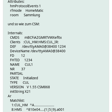
Attributes:
hmProtocolEvents 1
rfmode HomeMatic
room Sammlung
und so wie zum CSM:
Internals:
CMDS mBCFiAZGMRTVWXefltx
Clients :CUL_HM:HMS:CUL_IR:
DEF /dev/ttyAMA0@38400 1234
DeviceName /dev/ttyAMA0@38400
FD 12
FHTID 1234
NAME CUL1
NR 37
PARTIAL
STATE Initialized
TYPE CUL
VERSION V 1.55 CSM868
initString X21
Ar
Matchlist:
1:CUL_HM ^A....................
8:HMS ^810e04....(1|5|9).a001