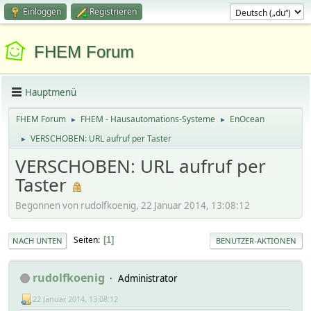
Einloggen
Registrieren
FHEM Forum
Hauptmenü
FHEM Forum
FHEM - Hausautomations-Systeme
EnOcean
►
►
VERSCHOBEN: URL aufruf per Taster
►
VERSCHOBEN: URL aufruf per
Taster
Begonnen von rudolfkoenig, 22 Januar 2014, 13:08:12
Seiten
1
NACH UNTEN
BENUTZER-AKTIONEN
rudolfkoenig
Administrator
22 Januar 2014, 13:08:12