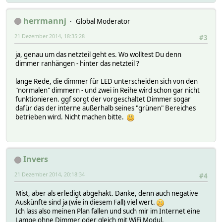
herrmannj
Global Moderator
21 Dezember 2014, 18:35:28
#3
ja, genau um das netzteil geht es. Wo wolltest Du denn
dimmer ranhängen - hinter das netzteil ?
lange Rede, die dimmer für LED unterscheiden sich von den
"normalen" dimmern - und zwei in Reihe wird schon gar nicht
funktionieren. ggf sorgt der vorgeschaltet Dimmer sogar
dafür das der interne außerhalb seines "grünen" Bereiches
betrieben wird. Nicht machen bitte.
Invers
21 Dezember 2014, 20:18:34
#4
Mist, aber als erledigt abgehakt. Danke, denn auch negative
Auskünfte sind ja (wie in diesem Fall) viel wert.
Ich lass also meinen Plan fallen und such mir im Internet eine
Lampe ohne Dimmer oder gleich mit WiFi Modul.