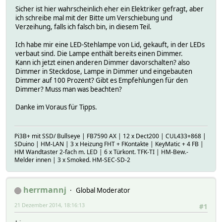
Sicher ist hier wahrscheinlich eher ein Elektriker gefragt, aber
ich schreibe mal mit der Bitte um Verschiebung und
Verzeihung, falls ich falsch bin, in diesem Teil.
Ich habe mir eine LED-Stehlampe von Lid, gekauft, in der LEDs
verbaut sind. Die Lampe enthält bereits einen Dimmer.
Kann ich jetzt einen anderen Dimmer davorschalten? also
Dimmer in Steckdose, Lampe in Dimmer und eingebauten
Dimmer auf 100 Prozent? Gibt es Empfehlungen für den
Dimmer? Muss man was beachten?
Danke im Voraus für Tipps.
Pi3B+ mit SSD/ Bullseye | FB7590 AX | 12 x Dect200 | CUL433+868 |
SDuino | HM-LAN | 3 x Heizung FHT + FKontakte | KeyMatic + 4 FB |
HM Wandtaster 2-fach m. LED | 6 x Türkont. TFK-TI | HM-Bew.-
Melder innen | 3 x Smoked. HM-SEC-SD-2
herrmannj
Global Moderator
21 Dezember 2014, 18:16:13
#1