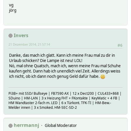
vg
jörg
Invers
21 Dezember 2014, 21:57:14
#6
Danke, das mach ich glatt. Kann ich meine Frau mal zu dir in
Urlaub schicken? Die Lampe ist neu! LOL!
Nö, mal ohne Quatsch, mach ich, wenn meine Frau mal Schuhe
kaufen geht. Dann hab ich unendlich viel Zeit. Allerdings weiss
ich nicht, ob ich dann noch genug Geld dafür habe.
Pi3B+ mit SSD/ Bullseye | FB7590 AX | 12 x Dect200 | CUL433+868 |
SDuino | HM-LAN | 3 x Heizung FHT + FKontakte | KeyMatic + 4 FB |
HM Wandtaster 2-fach m. LED | 6 x Türkont. TFK-TI | HM-Bew.-
Melder innen | 3 x Smoked. HM-SEC-SD-2
herrmannj
Global Moderator