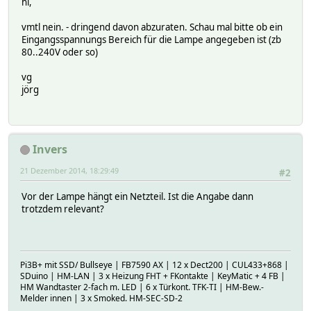
hi,
vmtl nein. - dringend davon abzuraten. Schau mal bitte ob ein
Eingangsspannungs Bereich für die Lampe angegeben ist (zb
80..240V oder so)
vg
jörg
Invers
21 Dezember 2014, 18:29:49
#2
Vor der Lampe hängt ein Netzteil. Ist die Angabe dann
trotzdem relevant?
Pi3B+ mit SSD/ Bullseye | FB7590 AX | 12 x Dect200 | CUL433+868 |
SDuino | HM-LAN | 3 x Heizung FHT + FKontakte | KeyMatic + 4 FB |
HM Wandtaster 2-fach m. LED | 6 x Türkont. TFK-TI | HM-Bew.-
Melder innen | 3 x Smoked. HM-SEC-SD-2