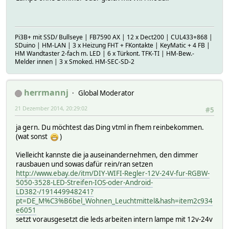
Pi3B+ mit SSD/ Bullseye | FB7590 AX | 12 x Dect200 | CUL433+868 |
SDuino | HM-LAN | 3 x Heizung FHT + FKontakte | KeyMatic + 4 FB |
HM Wandtaster 2-fach m. LED | 6 x Türkont. TFK-TI | HM-Bew.-
Melder innen | 3 x Smoked. HM-SEC-SD-2
herrmannj
Global Moderator
21 Dezember 2014, 20:29:02
#5
ja gern. Du möchtest das Ding vtml in fhem reinbekommen.
(wat sonst
)
Vielleicht kannste die ja auseinandernehmen, den dimmer
rausbauen und sowas dafür rein/ran setzen
http://www.ebay.de/itm/DIY-WIFI-Regler-12V-24V-fur-RGBW-
5050-3528-LED-Streifen-IOS-oder-Android-
LD382-/191449948241?
pt=DE_M%C3%B6bel_Wohnen_Leuchtmittel&hash=item2c934
e6051
setzt vorausgesetzt die leds arbeiten intern lampe mit 12v-24v