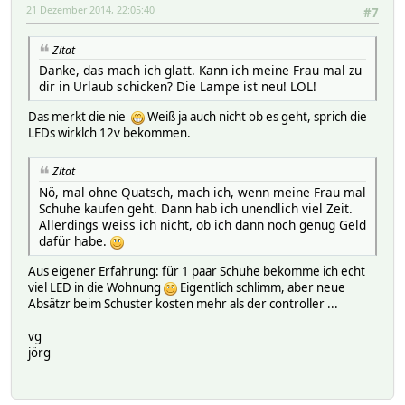
21 Dezember 2014, 22:05:40
#7
Zitat
Danke, das mach ich glatt. Kann ich meine Frau mal zu
dir in Urlaub schicken? Die Lampe ist neu! LOL!
Das merkt die nie
Weiß ja auch nicht ob es geht, sprich die
LEDs wirklch 12v bekommen.
Zitat
Nö, mal ohne Quatsch, mach ich, wenn meine Frau mal
Schuhe kaufen geht. Dann hab ich unendlich viel Zeit.
Allerdings weiss ich nicht, ob ich dann noch genug Geld
dafür habe.
Aus eigener Erfahrung: für 1 paar Schuhe bekomme ich echt
viel LED in die Wohnung
Eigentlich schlimm, aber neue
Absätzr beim Schuster kosten mehr als der controller ...
vg
jörg