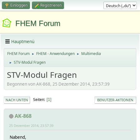
Einloggen
Registrieren
FHEM Forum
Hauptmenü
FHEM Forum
FHEM - Anwendungen
Multimedia
►
►
STV-Modul Fragen
►
STV-Modul Fragen
Begonnen von AK-868, 25 Dezember 2014, 23:57:39
Seiten
1
NACH UNTEN
BENUTZER-AKTIONEN
AK-868
25 Dezember 2014, 23:57:39
Nabend,