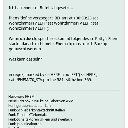
Ich hab einen set Befehl abgesetzt...
fhem("define verzoegert_BD_an1 at +00:00:28 set
WohnzimmerTV LEFT; set WohnzimmerTV LEFT; set
WohnzimmerTV LEFT");
Wenn ich die cfg speichere, kommt folgendes in "Putty". Fhem
startet danach nicht mehr. Fhem.cfg muss durch Backup
getauscht werden.
Was kann das sein?
in regex; marked by <-- HERE in m/LEFT") <-- HERE ;
/ at ./FHEM/70_STV.pm line 581, <$fh> line 369.
Hardware FHEM:
Neue Fritzbox 7390 keine Labor von AVM
Konfigurationsadapter Lan
Funk-Schließerkontaktschnittstellen
Funk-Fenster/Türkontakt
Funk-Schaltaktoren UP ein und zweifach
Funk-Jalousieaktoren