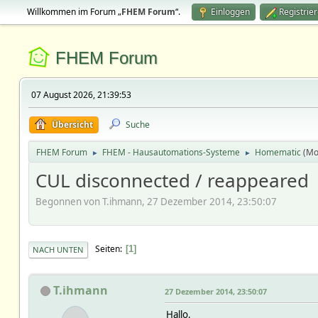
Willkommen im Forum „
FHEM Forum
“.
Einloggen
Registrie
FHEM Forum
07 August 2026, 21:39:53
Übersicht
Suche
FHEM Forum
FHEM - Hausautomations-Systeme
Homematic
(Mo
►
►
CUL disconnected / reappeared
Begonnen von T.ihmann, 27 Dezember 2014, 23:50:07
Seiten
1
NACH UNTEN
T.ihmann
27 Dezember 2014, 23:50:07
Hallo,