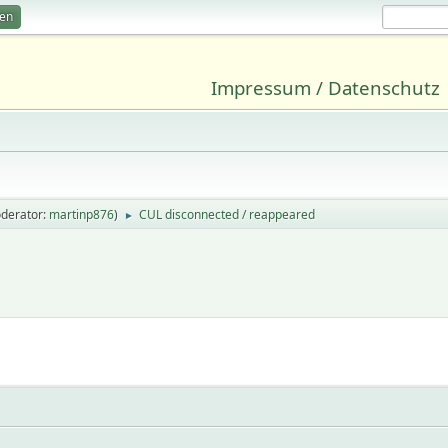
ren
Impressum / Datenschutz
derator:
martinp876
)
CUL disconnected / reappeared
►