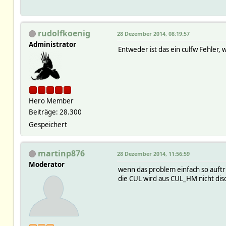
2014.12.27 23:30:43 1: /dev/
2014.12.27 23:30:44 3: Setti
2014.12.27 23:30:44 1: /dev/
2014.12.27 23:30:44 3: CUL_0
rudolfkoenig
28 Dezember 2014, 08:19:57
2014.12.27 23:31:24 1: /dev/
Administrator
2014.12.27 23:31:48 3: Setti
Entweder ist das ein culfw Fehler
2014.12.27 23:31:48 1: /dev/
2014.12.27 23:31:48 3: CUL_0
Hero Member
Beiträge: 28.300
Gespeichert
martinp876
28 Dezember 2014, 11:56:59
Moderator
wenn das problem einfach so auftrit
die CUL wird aus CUL_HM nicht disc