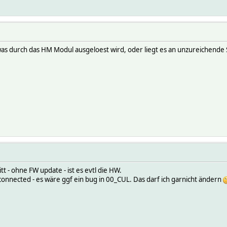
ttyACM0 disconnected, waiting to reappear (CUL_0)
ng CUL_0 baudrate to 9600
ttyACM0 reappeared (CUL_0)
: Possible commands: BbCFiAZEGMKUYRTVWXefmltux
ttyACM0 disconnected, waiting to reappear (CUL_0)
ng CUL_0 baudrate to 9600
, was durch das HM Modul ausgeloest wird, oder liegt es an unzureichend
ttyACM0 reappeared (CUL_0)
: Possible commands: BbCFiAZEGMKUYRTVWXefmltux
t - ohne FW update - ist es evtl die HW.
onnected - es wäre ggf ein bug in 00_CUL. Das darf ich garnicht ändern