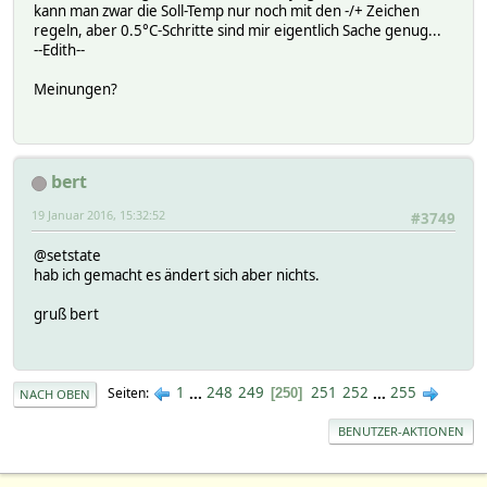
kann man zwar die Soll-Temp nur noch mit den -/+ Zeichen
regeln, aber 0.5°C-Schritte sind mir eigentlich Sache genug...
--Edith--
Meinungen?
bert
19 Januar 2016, 15:32:52
#3749
@setstate
hab ich gemacht es ändert sich aber nichts.
gruß bert
1
...
248
249
251
252
...
255
Seiten
250
NACH OBEN
BENUTZER-AKTIONEN