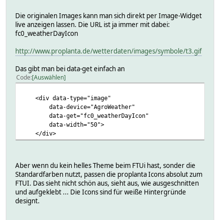
Die originalen Images kann man sich direkt per Image-Widget
live anzeigen lassen. Die URL ist ja immer mit dabei:
fc0_weatherDayIcon
http://www.proplanta.de/wetterdaten/images/symbole/t3.gif
Das gibt man bei data-get einfach an
Code
Auswählen
<div data-type="image"
data-device="AgroWeather"
data-get="fc0_weatherDayIcon"
data-width="50">
</div>
Aber wenn du kein helles Theme beim FTUi hast, sonder die
Standardfarben nutzt, passen die proplanta Icons absolut zum
FTUI. Das sieht nicht schön aus, sieht aus, wie ausgeschnitten
und aufgeklebt ... Die Icons sind für weiße Hintergründe
designt.