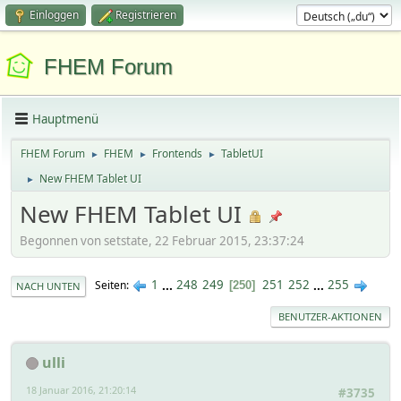
Einloggen
Registrieren
FHEM Forum
Hauptmenü
FHEM Forum
FHEM
Frontends
TabletUI
►
►
►
New FHEM Tablet UI
►
New FHEM Tablet UI
Begonnen von setstate, 22 Februar 2015, 23:37:24
1
...
248
249
251
252
...
255
Seiten
250
NACH UNTEN
BENUTZER-AKTIONEN
ulli
18 Januar 2016, 21:20:14
#3735