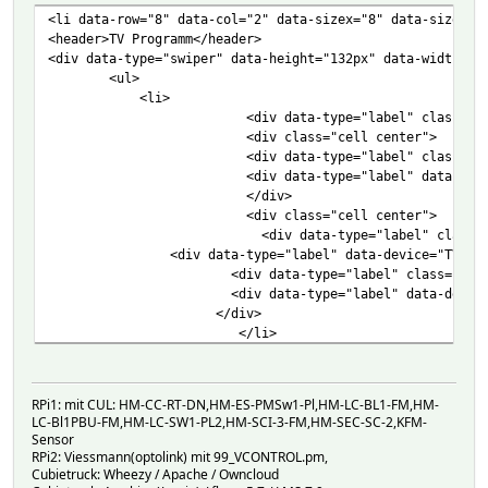
<li data-row="8" data-col="2" data-sizex="8" data-sizey="
<header>TV Programm</header>
<div data-type="swiper" data-height="132px" data-width="7
<ul>
<li>
<div data-type="label" class="bi
<div class="cell center">
<div data-type="label" class="ce
<div data-type="label" data-devi
</div>
<div class="cell center">
<div data-type="label" class="c
<div data-type="label" data-device="TV_Programme"
<div data-type="label" class="cell n
<div data-type="label" data-device="TV
</div>
</li>
<li>
<div data-type="label" class="bi
<div class="cell center">
RPi1: mit CUL: HM-CC-RT-DN,HM-ES-PMSw1-Pl,HM-LC-BL1-FM,HM-
<div data-type="label" class="ce
LC-Bl1PBU-FM,HM-LC-SW1-PL2,HM-SCI-3-FM,HM-SEC-SC-2,KFM-
<div data-type="label" data-devi
Sensor
</div>
RPi2: Viessmann(optolink) mit 99_VCONTROL.pm,
<div class="cell center">
Cubietruck: Wheezy / Apache / Owncloud