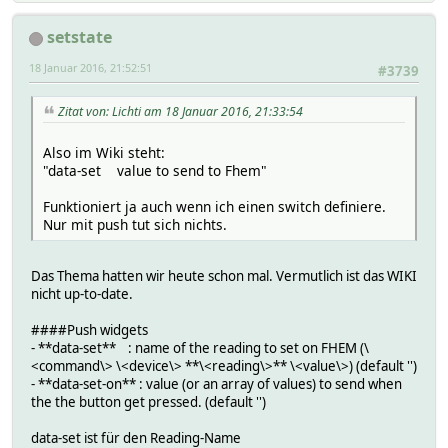
setstate
18 Januar 2016, 21:52:51
#3739
Zitat von: Lichti am 18 Januar 2016, 21:33:54
Also im Wiki steht:
"data-set value to send to Fhem"
Funktioniert ja auch wenn ich einen switch definiere.
Nur mit push tut sich nichts.
Das Thema hatten wir heute schon mal. Vermutlich ist das WIKI
nicht up-to-date.
####Push widgets
- **data-set** : name of the reading to set on FHEM (\
<command\> \<device\> **\<reading\>** \<value\>) (default '')
- **data-set-on** : value (or an array of values) to send when
the the button get pressed. (default '')
data-set ist für den Reading-Name