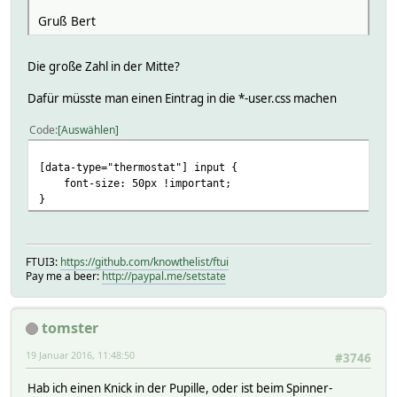
Gruß Bert
Die große Zahl in der Mitte?
Dafür müsste man einen Eintrag in die *-user.css machen
Code
Auswählen
[data-type="thermostat"] input {
font-size: 50px !important;
}
FTUI3:
https://github.com/knowthelist/ftui
Pay me a beer:
http://paypal.me/setstate
tomster
19 Januar 2016, 11:48:50
#3746
Hab ich einen Knick in der Pupille, oder ist beim Spinner-