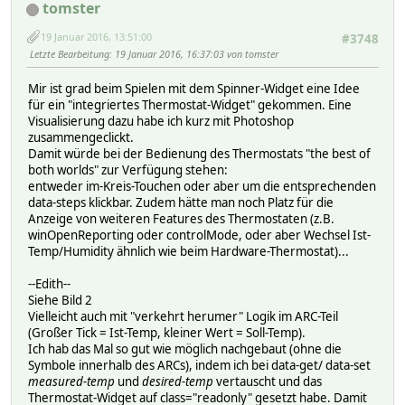
tomster
19 Januar 2016, 13:51:00
#3748
Letzte Bearbeitung
: 19 Januar 2016, 16:37:03 von tomster
Mir ist grad beim Spielen mit dem Spinner-Widget eine Idee
für ein "integriertes Thermostat-Widget" gekommen. Eine
Visualisierung dazu habe ich kurz mit Photoshop
zusammengeclickt.
Damit würde bei der Bedienung des Thermostats "the best of
both worlds" zur Verfügung stehen:
entweder im-Kreis-Touchen oder aber um die entsprechenden
data-steps klickbar. Zudem hätte man noch Platz für die
Anzeige von weiteren Features des Thermostaten (z.B.
winOpenReporting oder controlMode, oder aber Wechsel Ist-
Temp/Humidity ähnlich wie beim Hardware-Thermostat)...
--Edith--
Siehe Bild 2
Vielleicht auch mit "verkehrt herumer" Logik im ARC-Teil
(Großer Tick = Ist-Temp, kleiner Wert = Soll-Temp).
Ich hab das Mal so gut wie möglich nachgebaut (ohne die
Symbole innerhalb des ARCs), indem ich bei data-get/ data-set
measured-temp
und
desired-temp
vertauscht und das
Thermostat-Widget auf class="readonly" gesetzt habe. Damit