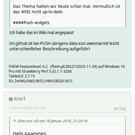
Das Thema hatten wir heute schon mal. Vermutlich ist
das WIKI nicht up-to-date.
####Push widgets
Ich habe das im Wiki mal angepasst
Im github ist bei PUSH übrigens data-icon zweimal mit leicht
unterschiedlicher Beschreibung aufgeführt
FHEM-Featurelevel: 6.2 (fhem.pl:28227/2023-11-29) auf Windows 10
Pro mit Strawberry Perl 5.32.1.1-32bit
TabletUI: 2.7.15
IO: 2xHMLAN(0.965)|HMUSB2(0.967)
kvo1
19 Januar 2016, 00:07:28
#3742
Zitat von: ulli am 18 Januar 2016, 21:20:14
Hallo zusammen,