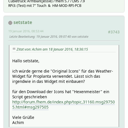
<div data-type="label" class="c
Cubietruck: Armbian(Jessie) / fhem 5.7 / LMS 7.9
RPi3: (Test) mit 7" Touch & HM-MOD-RPI-PCB
<div data-type="label" data-device="TV_Programme"
<div data-type="label" class="cell n
<div data-type="label" data-device="TV
</div>
setstate
</li>
19 Januar 2016, 08:53:44
<li>
#3743
<div data-type="label" class="bi
Letzte Bearbeitung
: 19 Januar 2016, 09:07:40 von setstate
<div class="cell center">
<div data-type="label" class="ce
Zitat von: Achim am 18 Januar 2016, 18:36:15
<div data-type="label" data-devi
</div>
Hallo setstate,
<div class="cell center">
<div data-type="label" class="c
ich würde gerne die "Original Icons" für das Weather-
<div data-type="label" data-device="TV_Programme"
Widget für Proplanta verwendet. Lässt sich das
<div data-type="label" class="cell n
irgendwie in das Widget mit einbauen?
<div data-type="label" data-device="TV
</div>
für den Download der Icons hat "Hexenmeister" ein
</li>
Script geschrieben
</li>
http://forum.fhem.de/index.php/topic,31160.msg29750
</ul>
5.html#msg297505
</div>
</li>
Viele Grüße
Achim