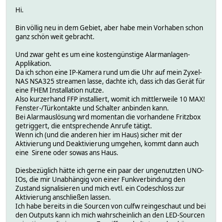
Hi.
Bin völlig neu in dem Gebiet, aber habe mein Vorhaben schon
ganz schön weit gebracht.
Und zwar geht es um eine kostengünstige Alarmanlagen-
Applikation.
Da ich schon eine IP-Kamera rund um die Uhr auf mein Zyxel-
NAS NSA325 streamen lasse, dachte ich, dass ich das Gerät für
eine FHEM Installation nutze.
Also kurzerhand FFP installiert, womit ich mittlerweile 10 MAX!
Fenster-/Türkontakte und Schalter anbinden kann.
Bei Alarmauslösung wrd momentan die vorhandene Fritzbox
getriggert, die entsprechende Anrufe tätigt.
Wenn ich (und die anderen hier im Haus) sicher mit der
Aktivierung und Deaktivierung umgehen, kommt dann auch
eine Sirene oder sowas ans Haus.
Diesbezüglich hätte ich gerne ein paar der ungenutzten UNO-
IOs, die mir Unabhängig von einer Funkverbindung den
Zustand signalisieren und mich evtl. ein Codeschloss zur
Aktivierung anschließen lassen.
Ich habe bereits in die Sourcen von culfw reingeschaut und bei
den Outputs kann ich mich wahrscheinlich an den LED-Sourcen