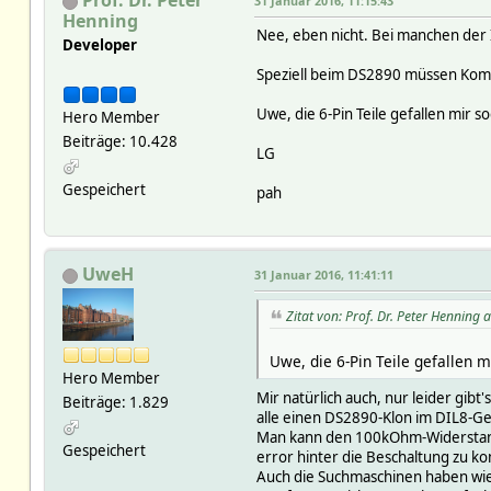
31 Januar 2016, 11:15:43
Henning
Nee, eben nicht. Bei manchen der I
Developer
Speziell beim DS2890 müssen Komm
Uwe, die 6-Pin Teile gefallen mir 
Hero Member
Beiträge: 10.428
LG
Gespeichert
pah
UweH
31 Januar 2016, 11:41:11
Zitat von: Prof. Dr. Peter Henning
Uwe, die 6-Pin Teile gefallen 
Hero Member
Mir natürlich auch, nur leider gibt
Beiträge: 1.829
alle einen DS2890-Klon im DIL8-Ge
Man kann den 100kOhm-Widerstand a
Gespeichert
error hinter die Beschaltung zu k
Auch die Suchmaschinen haben wied