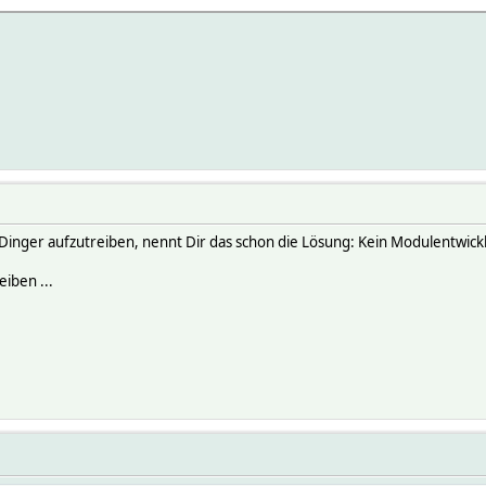
9 present 1
 state Initialized
ame,"present",0) ? "present" : "not present"}
e Dinger aufzutreiben, nennt Dir das schon die Lösung: Kein Modulentwickl
iben ...