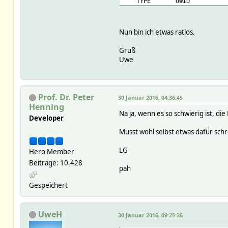
TYPE OWID
Readings:
2016-01-28 18:34:2
2016-01-28 18:34:18
Nun bin ich etwas ratlos.
Attributes:
IODev 1wire_2
Gruß
model DS2890
Uwe
room OWX
stateFormat {ReadingsVal($n
Prof. Dr. Peter
30 Januar 2016, 04:36:45
Henning
Na ja, wenn es so schwierig ist, di
Developer
Musst wohl selbst etwas dafür schre
LG
Hero Member
Beiträge: 10.428
pah
Gespeichert
UweH
30 Januar 2016, 09:25:26