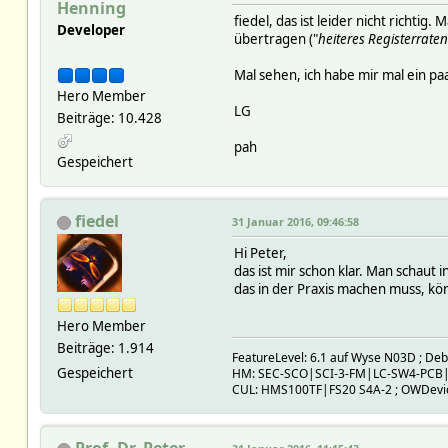
Henning
fiedel, das ist leider nicht richt
Developer
übertragen ("
heiteres Registerraten
Mal sehen, ich habe mir mal ein pa
Hero Member
LG
Beiträge: 10.428
pah
Gespeichert
fiedel
31 Januar 2016, 09:46:58
Hi Peter,
das ist mir schon klar. Man schaut
das in der Praxis machen muss, kö
Hero Member
Beiträge: 1.914
FeatureLevel: 6.1 auf Wyse N03D ; De
Gespeichert
HM: SEC-SCO|SCI-3-FM|LC-SW4-PCB
CUL: HMS100TF|FS20 S4A-2 ; OWDev
Prof. Dr. Peter