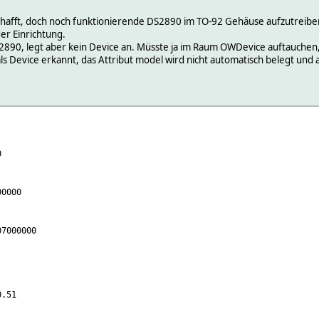
chafft, doch noch funktionierende DS2890 im TO-92 Gehäuse aufzutreibe
der Einrichtung.
890, legt aber kein Device an. Müsste ja im Raum OWDevice auftauchen, 
s Device erkannt, das Attribut model wird nicht automatisch belegt und a
0
0000
7000000
.51