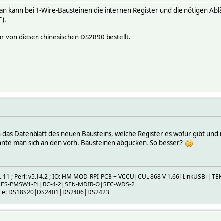
ig. Man kann bei 1-Wire-Bausteinen die internen Register und die nötigen
").
ar von diesen chinesischen DS2890 bestellt.
 in das Datenblatt des neuen Bausteins, welche Register es wofür gibt un
nnte man sich an den vorh. Bausteinen abgucken. So besser?
b. 11 ; Perl: v5.14.2 ; IO: HM-MOD-RPI-PCB + VCCU|CUL 868 V 1.66|LinkUSBi |TE
|ES-PMSW1-PL|RC-4-2|SEN-MDIR-O|SEC-WDS-2
ice: DS18S20|DS2401|DS2406|DS2423