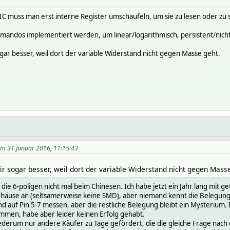
C muss man erst interne Register umschaufeln, um sie zu lesen oder zu se
andos implementiert werden, um linear/logarithmisch, persistent/nicht
sogar besser, weil dort der variable Widerstand nicht gegen Masse geht.
 am 31 Januar 2016, 11:15:43
mir sogar besser, weil dort der variable Widerstand nicht gegen Mass
's die 6-poligen nicht mal beim Chinesen. Ich habe jetzt ein Jahr lang mit
häuse an (seltsamerweise keine SMD), aber niemand kennt die Belegung 
uf Pin 5-7 messen, aber die restliche Belegung bleibt ein Mysterium. I
ommen, habe aber leider keinen Erfolg gehabt.
erum nur andere Käufer zu Tage gefördert, die die gleiche Frage nach d