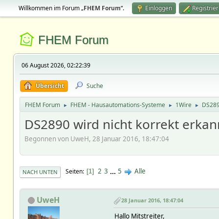
Willkommen im Forum „
FHEM Forum
“.
Einloggen
Registrie
FHEM Forum
06 August 2026, 02:22:39
Übersicht
Suche
FHEM Forum
FHEM - Hausautomations-Systeme
1Wire
DS2890
►
►
►
DS2890 wird nicht korrekt erkan
Begonnen von UweH, 28 Januar 2016, 18:47:04
2
3
...
5
Alle
Seiten
1
NACH UNTEN
UweH
28 Januar 2016, 18:47:04
Hallo Mitstreiter,