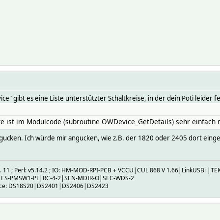
gibt es eine Liste unterstützter Schaltkreise, in der dein Poti leider fe
e ist im Modulcode (subroutine OWDevice_GetDetails) sehr einfach 
inzugucken. Ich würde mir angucken, wie z.B. der 1820 oder 2405 dort ei
b. 11 ; Perl: v5.14.2 ; IO: HM-MOD-RPI-PCB + VCCU|CUL 868 V 1.66|LinkUSBi |TE
|ES-PMSW1-PL|RC-4-2|SEN-MDIR-O|SEC-WDS-2
ice: DS18S20|DS2401|DS2406|DS2423