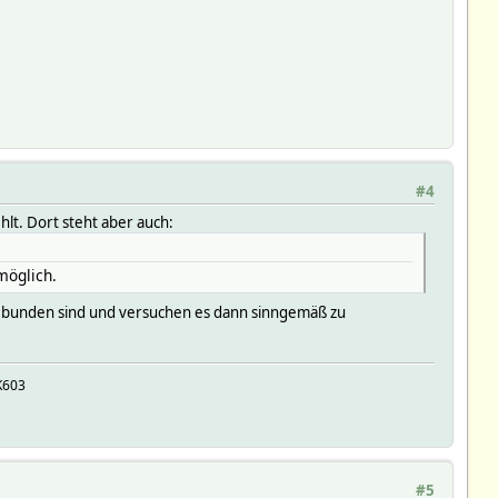
#4
hlt. Dort steht aber auch:
möglich.
ngebunden sind und versuchen es dann sinngemäß zu
K603
#5