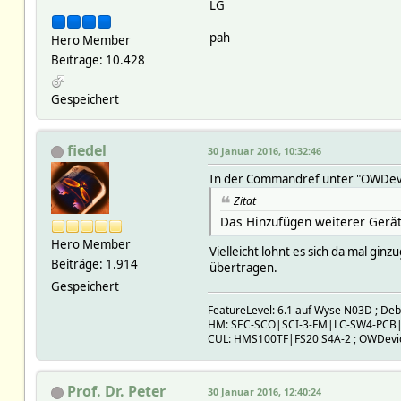
LG
pah
Hero Member
Beiträge: 10.428
Gespeichert
fiedel
30 Januar 2016, 10:32:46
In der Commandref unter "OWDevice" 
Zitat
Das Hinzufügen weiterer Gerät
Hero Member
Vielleicht lohnt es sich da mal g
Beiträge: 1.914
übertragen.
Gespeichert
FeatureLevel: 6.1 auf Wyse N03D ; De
HM: SEC-SCO|SCI-3-FM|LC-SW4-PCB
CUL: HMS100TF|FS20 S4A-2 ; OWDev
Prof. Dr. Peter
30 Januar 2016, 12:40:24