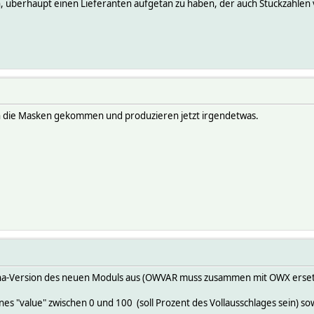
h, überhaupt einen Lieferanten aufgetan zu haben, der auch Stückzahlen v
an die Masken gekommen und produzieren jetzt irgendetwas.
lpha-Version des neuen Moduls aus (OWVAR muss zusammen mit OWX erse
ines "value" zwischen 0 und 100 (soll Prozent des Vollausschlages sein) s