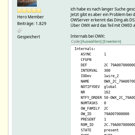
ich habe es nach langer Suche ges
Jetzt gibt es aber ein Problem bei 
Hero Member
OWServer erkennt das Ding als DS2
Beiträge: 1.829
Über OWX wird das Teil mit OWID al
Internals bei OWX:
Gespeichert
Code
Auswählen
Erweitern
Internals:
ASYNC 1
CFGFN
DEF 2C 79A00700000
INTERVAL 300
IODev 1wire_2
NAME OWX_2C_79A00700
NOTIFYDEV global
NR 162
NTFY_ORDER 50-OWX_2C_79A00
NUMTASKS 0
OW_FAMILY 2C
OW_ID 79A007000000
PRESENT 1
ROM_ID 2C.79A007000000
STATE present