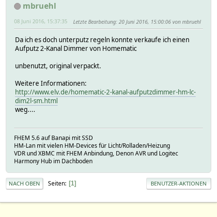
mbruehl
08 Juni 2016, 15:37:35
Letzte Bearbeitung
: 20 Juni 2016, 15:00:06 von mbruehl
Da ich es doch unterputz regeln konnte verkaufe ich einen
Aufputz 2-Kanal Dimmer von Homematic
unbenutzt, original verpackt.
Weitere Informationen:
http://www.elv.de/homematic-2-kanal-aufputzdimmer-hm-lc-
dim2l-sm.html
weg....
FHEM 5.6 auf Banapi mit SSD
HM-Lan mit vielen HM-Devices für Licht/Rolladen/Heizung
VDR und XBMC mit FHEM Anbindung, Denon AVR und Logitec
Harmony Hub im Dachboden
Seiten
1
NACH OBEN
BENUTZER-AKTIONEN