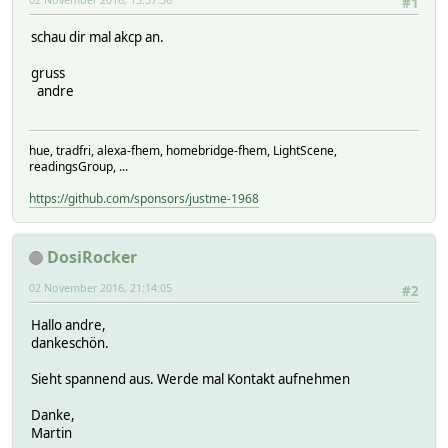
#1
schau dir mal akcp an.
gruss
andre
hue, tradfri, alexa-fhem, homebridge-fhem, LightScene,
readingsGroup, ...
https://github.com/sponsors/justme-1968
DosiRocker
02 November 2016, 21:14:05
#2
Hallo andre,
dankeschön.
Sieht spannend aus. Werde mal Kontakt aufnehmen
Danke,
Martin