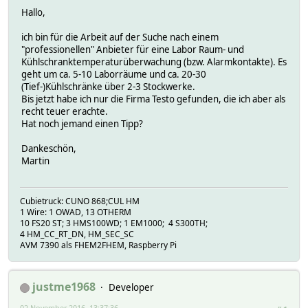
Hallo,
ich bin für die Arbeit auf der Suche nach einem
"professionellen" Anbieter für eine Labor Raum- und
Kühlschranktemperaturüberwachung (bzw. Alarmkontakte). Es
geht um ca. 5-10 Laborräume und ca. 20-30
(Tief-)Kühlschränke über 2-3 Stockwerke.
Bis jetzt habe ich nur die Firma Testo gefunden, die ich aber als
recht teuer erachte.
Hat noch jemand einen Tipp?
Dankeschön,
Martin
Cubietruck: CUNO 868;CUL HM
1 Wire: 1 OWAD, 13 OTHERM
10 FS20 ST; 3 HMS100WD; 1 EM1000; 4 S300TH;
4 HM_CC_RT_DN, HM_SEC_SC
AVM 7390 als FHEM2FHEM, Raspberry Pi
justme1968
Developer
02 November 2016, 13:37:36