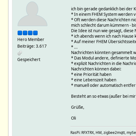
ich bin gerade gedanklich bei der 
* In einem FHEM System werden ver
* Oft werden diese Nachrichten nich
mich schlecht darum kümmern - bi
Die Idee ist nun wie gesagt, diese
* ich abends wenn ich nach Hause
Hero Member
* Auf meiner FHEM Übersichtsseite
Beiträge: 3.617
* ...
Nachrichten könnten gesammelt w
* Das Modul andere, definierte Mod
Gespeichert
* explizit Nachrichten in die Nach
Nachrichten können dabei:
* eine Priorität haben
* eine Lebenszeit haben
* manuell oder automatisch entfe
Besteht an so etwas (außer bei mi
Grüße,
Oli
RasPi: RFXTRX, HM, zigbee2mqtt, mySenso