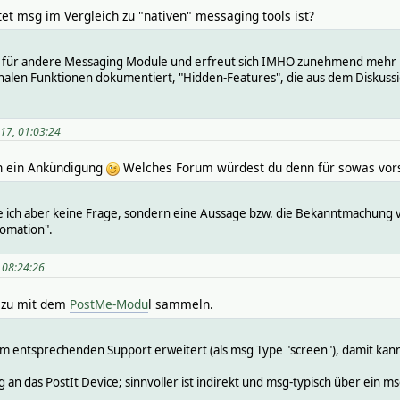
tet msg im Vergleich zu "nativen" messaging tools ist?
r für andere Messaging Module und erfreut sich IMHO zunehmend mehr N
 finalen Funktionen dokumentiert, "Hidden-Features", die aus dem Disku
17, 01:03:24
ch ein Ankündigung
Welches Forum würdest du denn für sowas vor
 ich aber keine Frage, sondern eine Aussage bzw. die Bekanntmachung 
tomation".
 08:24:26
azu mit dem
PostMe-Modu
l sammeln.
 entsprechenden Support erweitert (als msg Type "screen"), damit kann 
 an das PostIt Device; sinnvoller ist indirekt und msg-typisch über ein m