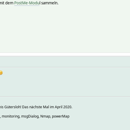
 mit dem
PostMe-Modu
l sammeln.
s Gütersloh! Das nächste Mal im April 2020.
o, monitoring, msgDialog, Nmap, powerMap