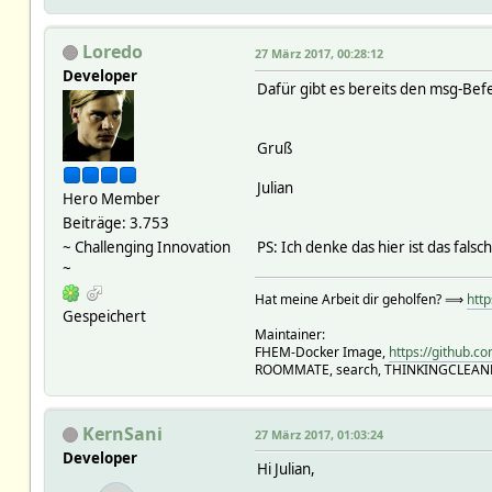
Loredo
27 März 2017, 00:28:12
Developer
Dafür gibt es bereits den msg-Bef
Gruß
Julian
Hero Member
Beiträge: 3.753
~ Challenging Innovation
PS: Ich denke das hier ist das fal
~
Hat meine Arbeit dir geholfen? ⟹
htt
Gespeichert
Maintainer:
FHEM-Docker Image,
https://github.c
ROOMMATE, search, THINKINGCLEAN
KernSani
27 März 2017, 01:03:24
Developer
Hi Julian,