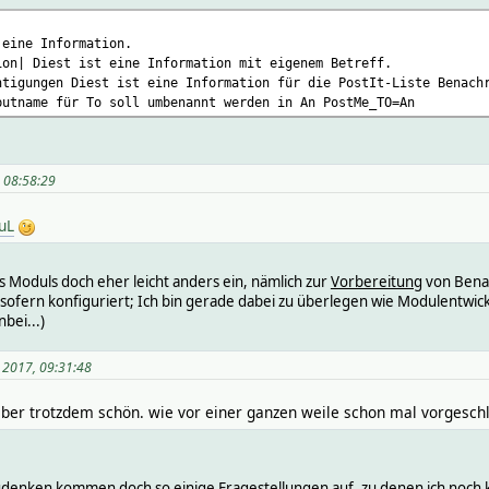
 eine Information.
ion| Diest ist eine Information mit eigenem Betreff.
htigungen Diest ist eine Information für die PostIt-Liste Benach
butname für To soll umbenannt werden in An PostMe_TO=An
 08:58:29
uL
s Moduls doch eher leicht anders ein, nämlich zur
Vorbereitung
von Benac
, sofern konfiguriert; Ich bin gerade dabei zu überlegen wie Modulentw
bei...)
 2017, 09:31:48
aber trotzdem schön. wie vor einer ganzen weile schon mal vorgesc
denken kommen doch so einige Fragestellungen auf, zu denen ich noch k