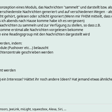
Konzeption eines Moduls, das Nachrichten "sammelt" und darstellt bzw. als
schiedenste Nachrichten generiert und auf verschiedenen Wegen - als P
t gehört, gelesen oder schlicht ignoriert (Wenn mir FHEM mitteilt, dass d
s ich abends nach Hause komme habe ich es vergessen)
 Nachrichten zu sammeln und zur Verfügung zu stellen, so dass z.B.
 komme erstmal alle Nachrichten vorgelesen bekomme
 eine Readingsgroup mit den Nachrichten dargestellt wird
erden, indem:
ule (Pushover etc...) belauscht
richtenzentrale geschrieben werden
rnt werden
r) ein Interesse? Hättet ihr noch andere Ideen? Hat jemand etwas ähnlic
rs, JeeLink, miLight, squeezbox, Alexa, Siri, ...