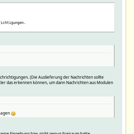
richtigungen.
hrichtigungen. (Die Auslieferung der Nachrichten sollte
ickler das erkennen können, um dann Nachrichten aus Modulen
hlagen
eine Eingebung bzw. nicht genug Freiraum hatte.