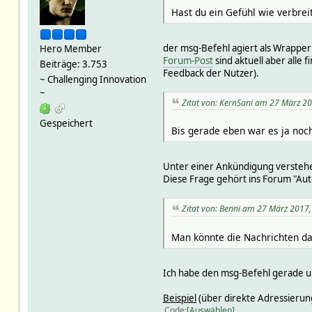
Hast du ein Gefühl wie verbrei
der msg-Befehl agiert als Wrappe
Hero Member
Forum-Post
sind aktuell aber alle
Beiträge: 3.753
Feedback der Nutzer).
~ Challenging Innovation
~
Zitat von: KernSani am 27 März 20
Gespeichert
Bis gerade eben war es ja no
Unter einer Ankündigung verstehe
Diese Frage gehört ins Forum "Au
Zitat von: Benni am 27 März 2017,
Man könnte die Nachrichten d
Ich habe den msg-Befehl gerade um
Beispiel
(über direkte Adressierung
Code
Auswählen