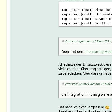
msg screen @PostIt Diest ist
msg screen @PostIt |Informat
msg screen @PostIt:Benachric
msg screen @PostIt Der Attri
Zitat von: igami am 27 März 2017,
Oder mit dem
monitoring-Mod
Ich schätze den Einsatzzweck diese
vielleicht dann über msg erfolgen
zu verschicken. Aber das nur neben
Zitat von: justme1968 am 27 März
die integration mit msg wäre 
Das habe ich nicht vergessen!
Fängt man aber an darüber nachzu