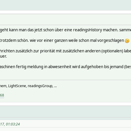
ngeht kann man das jetzt schon über eine readingsHistory machen. samme
 trotzdem schön. wie vor einer ganzen weile schon mal vorgeschlagen
nachrichten zusätzlich zur priorität mit zusätzlichen anderen (optionalen) 
uer.
schinen fertig meldung in abwesenheit wird aufgehoben bis jemand (bes
hem, LightScene, readingsGroup, ...
968
17, 01:03:24