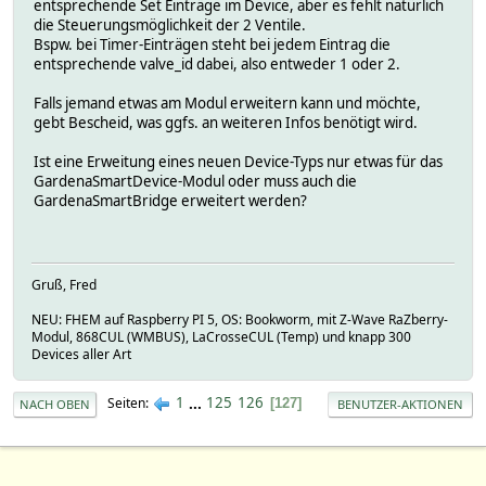
entsprechende Set Einträge im Device, aber es fehlt natürlich
&& ref( $propertie->{value} ) ne "HASH
die Steuerungsmöglichkeit der 2 Ventile.
@@ -828,6 +832,26 @@
Bspw. bei Timer-Einträgen steht bei jedem Eintrag die
&& $decode_json->{abilities}[$abilities]{
entsprechende valve_id dabei, also entweder 1 oder 2.
. $propertie->{name} eq 'ic24-valves_maste
Falls jemand etwas am Modul erweitern kann und möchte,
+ readingsBulkUpdateIfChanged(
gebt Bescheid, was ggfs. an weiteren Infos benötigt wird.
+ $hash,
+ $decode_json->{abilities}[$abilities]{na
Ist eine Erweitung eines neuen Device-Typs nur etwas für das
+ . $propertie->{name},
GardenaSmartDevice-Modul oder muss auch die
+ join( ',', @{ $propertie->{value} } 
GardenaSmartBridge erweitert werden?
+ )
+ if ( defined( $propertie->{value} )
+ && $decode_json->{abilities}[$abilities]
+ . $propertie->{name} eq 'valve-valves_co
+
Gruß, Fred
+ readingsBulkUpdateIfChanged(
NEU: FHEM auf Raspberry PI 5, OS: Bookworm, mit Z-Wave RaZberry-
+ $hash,
Modul, 868CUL (WMBUS), LaCrosseCUL (Temp) und knapp 300
+ $decode_json->{abilities}[$abilities]{na
Devices aller Art
+ . $propertie->{name},
+ join( ',', @{ $propertie->{value} } 
+ )
1
...
125
126
Seiten
127
NACH OBEN
BENUTZER-AKTIONEN
+ if ( defined( $propertie->{value} )
+ && $decode_json->{abilities}[$abilities]
+ . $propertie->{name} eq 'valve-valves_mas
+