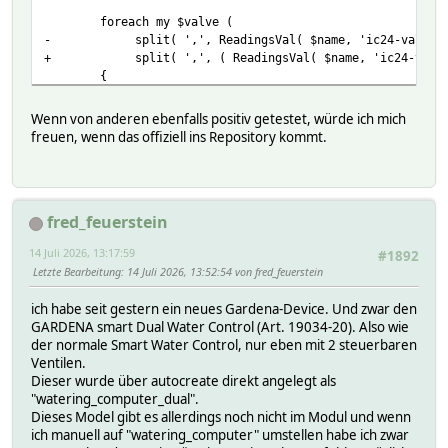
foreach my $valve (
- split( ',', ReadingsVal( $name, 'ic24-valves_co
+ split( ',', ( ReadingsVal( $name, 'ic24-valves_conn
{
$list .= ' manualDurationValve' . $valve . ':sli
if ( AttrVal( $name, 'model', 'unknown' ) eq 
Wenn von anderen ebenfalls positiv getestet, würde ich mich
}
freuen, wenn das offiziell ins Repository kommt.
foreach my $valve (
- split( ',', ReadingsVal( $name, 'ic24-valves_co
+ split( ',', ( ReadingsVal( $name, 'ic24-valves_conn
fred_feuerstein
{
$list .= ' cancelOverrideValve' . $valve . ':n
14 Juli 2026, 13:17:59
#1892
if ( AttrVal( $name, 'model', 'unknown' ) eq 
Letzte Bearbeitung
: 14 Juli 2026, 13:52:54 von fred_feuerstein
@@ -758,6 +758,10 @@
. $propertie->{name} ne 'ic24-valves_con
ich habe seit gestern ein neues Gardena-Device. Und zwar den
&& $decode_json->{abilities}[$abilities]{
GARDENA smart Dual Water Control (Art. 19034-20). Also wie
. $propertie->{name} ne 'ic24-valves_mast
der normale Smart Water Control, nur eben mit 2 steuerbaren
+ && $decode_json->{abilities}[$abilities]
Ventilen.
+ . $propertie->{name} ne 'valve-valves_c
Dieser wurde über autocreate direkt angelegt als
+ && $decode_json->{abilities}[$abilities]
"watering_computer_dual".
+ . $propertie->{name} ne 'valve-valves_ma
Dieses Model gibt es allerdings noch nicht im Modul und wenn
&& ( $decode_json->{abilities}[$abilities
ich manuell auf "watering_computer" umstellen habe ich zwar
. $propertie->{name} ) !~ /scheduling-ti