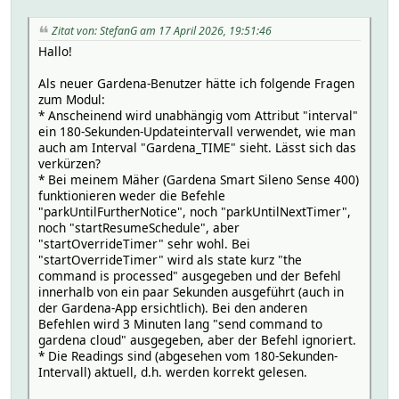
Zitat von: StefanG am 17 April 2026, 19:51:46
Hallo!
Als neuer Gardena-Benutzer hätte ich folgende Fragen
zum Modul:
* Anscheinend wird unabhängig vom Attribut "interval"
ein 180-Sekunden-Updateintervall verwendet, wie man
auch am Interval "Gardena_TIME" sieht. Lässt sich das
verkürzen?
* Bei meinem Mäher (Gardena Smart Sileno Sense 400)
funktionieren weder die Befehle
"parkUntilFurtherNotice", noch "parkUntilNextTimer",
noch "startResumeSchedule", aber
"startOverrideTimer" sehr wohl. Bei
"startOverrideTimer" wird als state kurz "the
command is processed" ausgegeben und der Befehl
innerhalb von ein paar Sekunden ausgeführt (auch in
der Gardena-App ersichtlich). Bei den anderen
Befehlen wird 3 Minuten lang "send command to
gardena cloud" ausgegeben, aber der Befehl ignoriert.
* Die Readings sind (abgesehen vom 180-Sekunden-
Intervall) aktuell, d.h. werden korrekt gelesen.