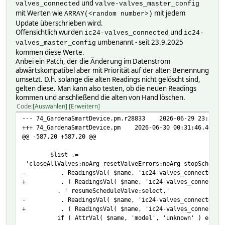
und
valves_connected
valve-valves_master_config
mit Werten wie
mit jedem
ARRAY(<random number>)
Update überschrieben wird.
Offensichtlich wurden
und
ic24-valves_connected
ic24-
umbenannt - seit 23.9.2025
valves_master_config
kommen diese Werte.
Anbei ein Patch, der die Änderung im Datenstrom
abwärtskompatibel aber mit Priorität auf der alten Benennung
umsetzt. D.h. solange die alten Readings nicht gelöscht sind,
gelten diese. Man kann also testen, ob die neuen Readings
kommen und anschließend die alten von Hand löschen.
Code
Auswählen
Erweitern
--- 74_GardenaSmartDevice.pm.r28833 2026-06-29 23:23:20
+++ 74_GardenaSmartDevice.pm 2026-06-30 00:31:46.406571
@@ -587,20 +587,20 @@
$list .=
'closeAllValves:noArg resetValveErrors:noArg stopSchedul
- . ReadingsVal( $name, 'ic24-valves_connected', 
+ . ( ReadingsVal( $name, 'ic24-valves_connected', ''
. ' resumeScheduleValve:select,'
- . ReadingsVal( $name, 'ic24-valves_connected', 
+ . ( ReadingsVal( $name, 'ic24-valves_connected', ''
if ( AttrVal( $name, 'model', 'unknown' ) eq 'ic