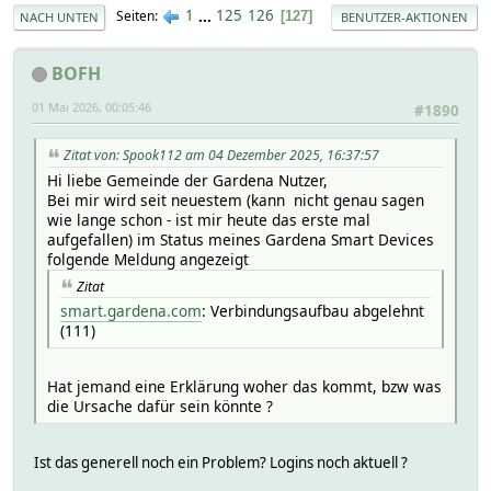
1
...
125
126
Seiten
127
NACH UNTEN
BENUTZER-AKTIONEN
BOFH
01 Mai 2026, 00:05:46
#1890
Zitat von: Spook112 am 04 Dezember 2025, 16:37:57
Hi liebe Gemeinde der Gardena Nutzer,
Bei mir wird seit neuestem (kann nicht genau sagen
wie lange schon - ist mir heute das erste mal
aufgefallen) im Status meines Gardena Smart Devices
folgende Meldung angezeigt
Zitat
smart.gardena.com
: Verbindungsaufbau abgelehnt
(111)
Hat jemand eine Erklärung woher das kommt, bzw was
die Ursache dafür sein könnte ?
Ist das generell noch ein Problem? Logins noch aktuell ?