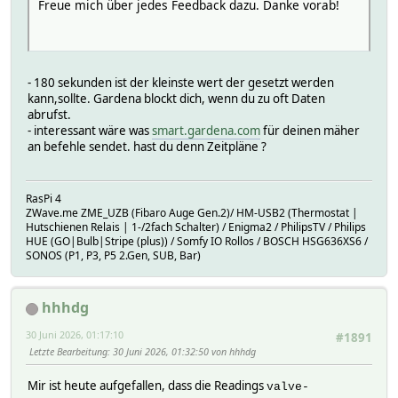
Freue mich über jedes Feedback dazu. Danke vorab!
- 180 sekunden ist der kleinste wert der gesetzt werden
kann,sollte. Gardena blockt dich, wenn du zu oft Daten
abrufst.
- interessant wäre was
smart.gardena.com
für deinen mäher
an befehle sendet. hast du denn Zeitpläne ?
RasPi 4
ZWave.me ZME_UZB (Fibaro Auge Gen.2)/ HM-USB2 (Thermostat |
Hutschienen Relais | 1-/2fach Schalter) / Enigma2 / PhilipsTV / Philips
HUE (GO|Bulb|Stripe (plus)) / Somfy IO Rollos / BOSCH HSG636XS6 /
SONOS (P1, P3, P5 2.Gen, SUB, Bar)
hhhdg
30 Juni 2026, 01:17:10
#1891
Letzte Bearbeitung
: 30 Juni 2026, 01:32:50 von hhhdg
Mir ist heute aufgefallen, dass die Readings
valve-