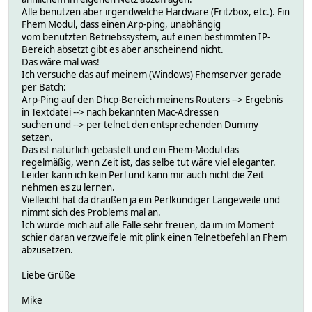
Alle benutzen aber irgendwelche Hardware (Fritzbox, etc.). Ein
Fhem Modul, dass einen Arp-ping, unabhängig
vom benutzten Betriebssystem, auf einen bestimmten IP-
Bereich absetzt gibt es aber anscheinend nicht.
Das wäre mal was!
Ich versuche das auf meinem (Windows) Fhemserver gerade
per Batch:
Arp-Ping auf den Dhcp-Bereich meinens Routers --> Ergebnis
in Textdatei --> nach bekannten Mac-Adressen
suchen und --> per telnet den entsprechenden Dummy
setzen.
Das ist natürlich gebastelt und ein Fhem-Modul das
regelmäßig, wenn Zeit ist, das selbe tut wäre viel eleganter.
Leider kann ich kein Perl und kann mir auch nicht die Zeit
nehmen es zu lernen.
Vielleicht hat da draußen ja ein Perlkundiger Langeweile und
nimmt sich des Problems mal an.
Ich würde mich auf alle Fälle sehr freuen, da im im Moment
schier daran verzweifele mit plink einen Telnetbefehl an Fhem
abzusetzen.
Liebe Grüße
Mike