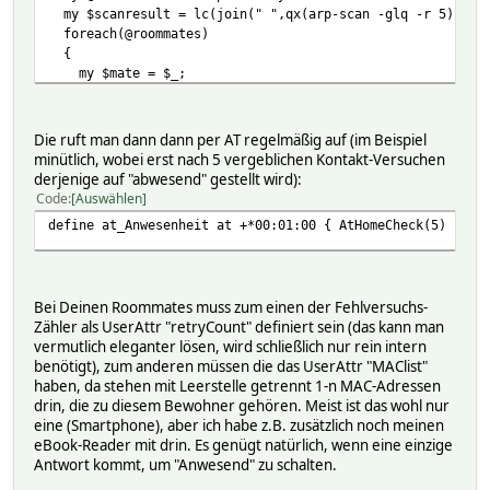
my $scanresult = lc(join(" ",qx(arp-scan -glq -r 5)));
foreach(@roommates)
{
my $mate = $_;
my $isonline = -1;
my @macs = split(' ', AttrVal($mate, "MAClist", ""));
foreach(@macs)
Die ruft man dann dann per AT regelmäßig auf (im Beispiel
{
minütlich, wobei erst nach 5 vergeblichen Kontakt-Versuchen
$isonline = index($scanresult, trim(lc));
derjenige auf "abwesend" gestellt wird):
last if ($isonline != -1)
Code
Auswählen
}
define at_Anwesenheit at +*00:01:00 { AtHomeCheck(5) }
Log 4,"$mate aktuell: " . Value($mate) . " Neu: " . $iso
if ($isonline != -1)
{
fhem("attr $mate retryCount 0");
Bei Deinen Roommates muss zum einen der Fehlversuchs-
fhem("set $mate home") if (index("abwesen
Zähler als UserAttr "retryCount" definiert sein (das kann man
}
vermutlich eleganter lösen, wird schließlich nur rein intern
else
benötigt), zum anderen müssen die das UserAttr "MAClist"
{
haben, da stehen mit Leerstelle getrennt 1-n MAC-Adressen
my $retrycount = AttrNum($mate, "retryCount", 0
drin, die zu diesem Bewohner gehören. Meist ist das wohl nur
if ($retrycount > $maxretries)
eine (Smartphone), aber ich habe z.B. zusätzlich noch meinen
{
eBook-Reader mit drin. Es genügt natürlich, wenn eine einzige
fhem("set $mate absent") if (index("abwes
Antwort kommt, um "Anwesend" zu schalten.
}
else