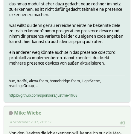
das nmap modul ist eher dazu gedacht neue rechner im netz
zu erkennen. es ist nicht dafür gedacht zeitnah eine presence
erkennen zu machen.
was willst du denn genau erreichen? einzelne bekennte ziele
zeitnah erkennen? nimm pro gerät ein presence device und
nimm dir presence variante bei der du eigenen code angeben
kannst. hier kannst du auch dein arp-ping aufrufen.
ein anderer weg könnte auch sein das presence colectord
protokoll zu implementieren. damit könntest du direkt
mehrere presence devices von außen aktualisieren.
hue, tradfri, alexa-fhem, homebridge-fhem, LightScene,
readingsGroup, ...
https://github.com/sponsors/justme-1968
Mike Wiebe
04 September 2017, 21:11:58
#3
Von den Devices die ich erkennen will, kenne ich nur die Mac-