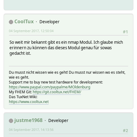
CoolTux
Developer
04 September 2017, 12:50:04
#1
So weit mir bekannt gibt es ein nmap Modul. Ich glaube mich
erinnern zu können das dieses Modul genau für sowas
gedacht ist.
Du musst nicht wissen wie es geht! Du musst nur wissen wo es steht,
wie es geht.
Support me to buy new test hardware for development:
https://www.paypal.com/paypalme/MOldenburg
My FHEM Git:
https://git.cooltux.net/FHEM/
Das TuxNet Wiki:
https://www.cooltux.net
justme1968
Developer
04 September 2017, 14:13:56
#2