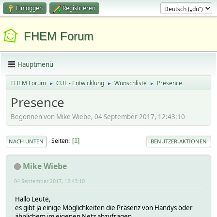
Einloggen
Registrieren
FHEM Forum
Hauptmenü
FHEM Forum
CUL - Entwicklung
Wunschliste
Presence
►
►
►
Presence
Begonnen von Mike Wiebe, 04 September 2017, 12:43:10
Seiten
1
NACH UNTEN
BENUTZER-AKTIONEN
Mike Wiebe
04 September 2017, 12:43:10
Hallo Leute,
es gibt ja einige Möglichkeiten die Präsenz von Handys öder
ähnlichem im eigenen Netz abzufragen.