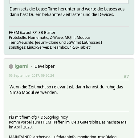
Dann setz die Lease-Time herunter und werte die Leases aus,
dann hast Du ein bekanntes Zeitraster und die Devices.
FHEM 6.x auf RPi 3B Buster
Protokolle: Homematic, Z-Wave, MQTT, Modbus
Temp/Feuchte: JeeLink-Clone und LGW mit LaCrosse/IT
sonstiges: Linux-Server, Dreambox, "RSS-Tablet"
igami
Developer
05 September 2017, 09:30:24
#7
Wenn die Zeit nicht so relevant ist, dann kannst du ruhig das
Nmap Modul verwenden.
Pi3 mit fhem.cfg + DbLog/logProxy
Komm vorbei zum FHEM Treffen im Kreis Gütersloh! Das nächste Mal
im April 2020.
MAINTAINER: archetype, LuftdatenInfo, monitoring, msgDialog,