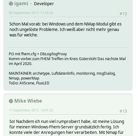
igami
Developer
06 September 2017, 11:55:26
#12
Schon Mal vorab: bei Windows und dem NMap Modul gibt es
noch ungelöste Probleme. Ich weiß aber nicht mehr genau
was für welche.
Pi3 mit fhem.cfg + DbLog/logProxy
Komm vorbei zum FHEM Treffen im Kreis Gütersloh! Das nächste Mal
im April 2020.
MAINTAINER: archetype, LuftdatenInfo, monitoring, msgDialog,
Nmap, powerMap
ToDo: AVScene, FluxLED
Mike Wiebe
17 September 2017, 13:41:32
#13
So! Nachdem ich nun viel rumprobiert habe, ist meine Lösung
für meinen Windows-Fhem-Server grundsätzlich fertig. Ich
konnte viele der Anregungen hier verarbeiten. Mit Nmap für