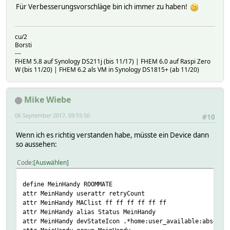
Für Verbesserungsvorschläge bin ich immer zu haben!
{
fhem("attr $mate retryCount " . ($retryco
}
}
cu/2
}
Borsti
---
undef;
FHEM 5.8 auf Synology DS211j (bis 11/17) | FHEM 6.0 auf Raspi Zero
}
W (bis 11/20) | FHEM 6.2 als VM in Synology DS1815+ (ab 11/20)
Mike Wiebe
06 September 2017, 09:55:50
#10
Wenn ich es richtig verstanden habe, müsste ein Device dann
so aussehen:
Code
Auswählen
define MeinHandy ROOMMATE
attr MeinHandy userattr retryCount
attr MeinHandy MAClist ff ff ff ff ff ff
attr MeinHandy alias Status MeinHandy
attr MeinHandy devStateIcon .*home:user_available:absent 