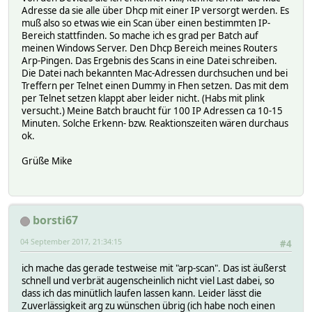
Adresse da sie alle über Dhcp mit einer IP versorgt werden. Es
muß also so etwas wie ein Scan über einen bestimmten IP-
Bereich stattfinden. So mache ich es grad per Batch auf
meinen Windows Server. Den Dhcp Bereich meines Routers
Arp-Pingen. Das Ergebnis des Scans in eine Datei schreiben.
Die Datei nach bekannten Mac-Adressen durchsuchen und bei
Treffern per Telnet einen Dummy in Fhen setzen. Das mit dem
per Telnet setzen klappt aber leider nicht. (Habs mit plink
versucht.) Meine Batch braucht für 100 IP Adressen ca 10-15
Minuten. Solche Erkenn- bzw. Reaktionszeiten wären durchaus
ok.
Grüße Mike
borsti67
04 September 2017, 21:34:15
#4
ich mache das gerade testweise mit "arp-scan". Das ist äußerst
schnell und verbrät augenscheinlich nicht viel Last dabei, so
dass ich das minütlich laufen lassen kann. Leider lässt die
Zuverlässigkeit arg zu wünschen übrig (ich habe noch einen