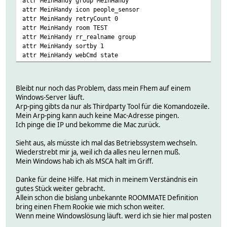
attr MeinHandy group MeinHandy
attr MeinHandy icon people_sensor
attr MeinHandy retryCount 0
attr MeinHandy room TEST
attr MeinHandy rr_realname group
attr MeinHandy sortby 1
attr MeinHandy webCmd state
Bleibt nur noch das Problem, dass mein Fhem auf einem
Windows-Server läuft.
Arp-ping gibts da nur als Thirdparty Tool für die Komandozeile.
Mein Arp-ping kann auch keine Mac-Adresse pingen.
Ich pinge die IP und bekomme die Mac zurück.
Sieht aus, als müsste ich mal das Betriebssystem wechseln.
Wiederstrebt mir ja, weil ich da alles neu lernen muß.
Mein Windows hab ich als MSCA halt im Griff.
Danke für deine Hilfe. Hat mich in meinem Verständnis ein
gutes Stück weiter gebracht.
Allein schon die bislang unbekannte ROOMMATE Definition
bring einen Fhem Rookie wie mich schon weiter.
Wenn meine Windowslösung läuft. werd ich sie hier mal posten