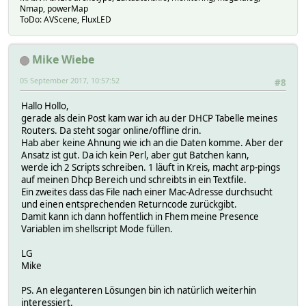
Nmap, powerMap
ToDo: AVScene, FluxLED
Mike Wiebe
05 September 2017, 10:57:52
#8
Hallo Hollo,
gerade als dein Post kam war ich au der DHCP Tabelle meines
Routers. Da steht sogar online/offline drin.
Hab aber keine Ahnung wie ich an die Daten komme. Aber der
Ansatz ist gut. Da ich kein Perl, aber gut Batchen kann,
werde ich 2 Scripts schreiben. 1 läuft in Kreis, macht arp-pings
auf meinen Dhcp Bereich und schreibts in ein Textfile.
Ein zweites dass das File nach einer Mac-Adresse durchsucht
und einen entsprechenden Returncode zurückgibt.
Damit kann ich dann hoffentlich in Fhem meine Presence
Variablen im shellscript Mode füllen.
LG
Mike
PS. An eleganteren Lösungen bin ich natürlich weiterhin
interessiert.