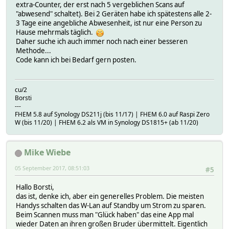
extra-Counter, der erst nach 5 vergeblichen Scans auf
"abwesend" schaltet). Bei 2 Geräten habe ich spätestens alle 2-
3 Tage eine angebliche Abwesenheit, ist nur eine Person zu
Hause mehrmals täglich.
Daher suche ich auch immer noch nach einer besseren
Methode...
Code kann ich bei Bedarf gern posten.
cu/2
Borsti
---
FHEM 5.8 auf Synology DS211j (bis 11/17) | FHEM 6.0 auf Raspi Zero
W (bis 11/20) | FHEM 6.2 als VM in Synology DS1815+ (ab 11/20)
Mike Wiebe
05 September 2017, 08:51:03
#5
Hallo Borsti,
das ist, denke ich, aber ein generelles Problem. Die meisten
Handys schalten das W-Lan auf Standby um Strom zu sparen.
Beim Scannen muss man "Glück haben" das eine App mal
wieder Daten an ihren großen Bruder übermittelt. Eigentlich