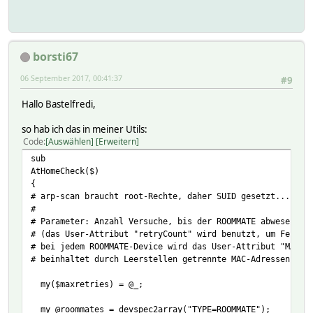
borsti67
06 September 2017, 00:41:37
#9
Hallo Bastelfredi,
so hab ich das in meiner Utils:
Code
Auswählen
Erweitern
sub
AtHomeCheck($)
{
# arp-scan braucht root-Rechte, daher SUID gesetzt...!
#
# Parameter: Anzahl Versuche, bis der ROOMMATE abwesend g
# (das User-Attribut "retryCount" wird benutzt, um Fehlve
# bei jedem ROOMMATE-Device wird das User-Attribut "MACli
# beinhaltet durch Leerstellen getrennte MAC-Adressen, di
my($maxretries) = @_;
my @roommates = devspec2array("TYPE=ROOMMATE");