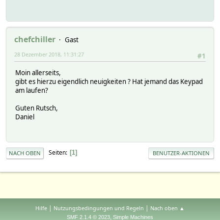
chefchiller
Gast
28 Dezember 2018, 11:31:27
#1
Moin allerseits,
gibt es hierzu eigendlich neuigkeiten ? Hat jemand das Keypad
am laufen?
Guten Rutsch,
Daniel
Seiten
1
NACH OBEN
BENUTZER-AKTIONEN
|
|
Hilfe
Nutzungsbedingungen und Regeln
Nach oben ▲
,
SMF 2.1.4 © 2023
Simple Machines