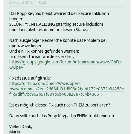
30 August 2018, 14:16:23
Das Popp Keypad bleibt während der Secure Inklusion
hängen:
SECURITY: INITIALIZING (starting secure inclusion)
und dann bleibt es immer in diesem Status.
Nach ausgiebiger Recherche könnte das Problem bei
openzwave liegen.
Und ein Fix konnte gefunden werden:
In diesem Thread wurde es erklärt:
https://groups.google.com/forum/#!topic/openzwave/GhFLr
GwlpaA
Fixed Issue auf github:
https://github.com/OpenZWave/open-
zwave/commit/2edc26684d91d808e2bebf172e0372a34258e
f1c#diff-7bc962b51f881b6b403a28e7c64b4306
Ist es möglich diesen Fix auch nach FHEM zu portieren?
Dann sollte auch das Popp Keypad in FHEM funktionieren.
Vielen Dank,
Martin