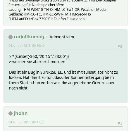
FHEM auf Synology Diskstation DS413j (DSM4.3), HM LAN Adapter
Steuerung für Nachtspeicheröfen:
Ladung: HM-WDS10-TH-O, HM-LC-Sw4-DR, Weather-Modul
Gebläse: HM-CC-TC, HM-LC-SW1-FM, HM-Sec-RHS
FHEM auf FritzBox 7390 für Telefon Funktionen
rudolfkoenig
Administrator
04 Januar 2013, 09:30:49
#2
> *{sunset(-360,"20:15","23:00")}
> werden sie aber erst morgen
Das ist ein Bug in SUNRISE_EL, und ist mit sunset_abs nicht zu
loesen. Hat damit zu tun, dass der Sonnenuntergang beim
fhem-Start schon vorbei war, die angegebene Grenze aber
noch nicht.
jhohn
04 Januar 2013, 09:47:20
#3