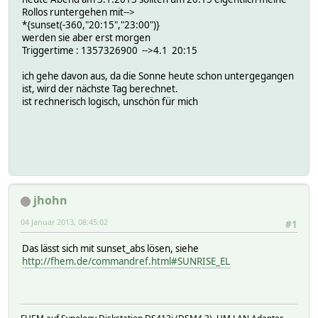
Rollos runtergehen mit-->
*{sunset(-360,"20:15","23:00")}
werden sie aber erst morgen
Triggertime : 1357326900 -->4.1 20:15
ich gehe davon aus, da die Sonne heute schon untergegangen
ist, wird der nächste Tag berechnet.
ist rechnerisch logisch, unschön für mich
jhohn
04 Januar 2013, 08:45:02
#1
Das lässt sich mit sunset_abs lösen, siehe
http://fhem.de/commandref.html#SUNRISE_EL