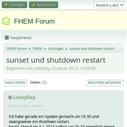
Einloggen
Registrieren
FHEM Forum
Hauptmenü
FHEM Forum
FHEM
Sonstiges
sunset und shutdown restart
►
►
►
sunset und shutdown restart
Begonnen von LuckyDay, 03 Januar 2013, 19:06:05
Seiten
1
NACH UNTEN
BENUTZER-AKTIONEN
LuckyDay
03 Januar 2013, 19:06:05
Ich habe gerade ein Update gemacht um 18.30 und
zwangsweise ein shutdown restart.
heute Abend am 3.1.2013 sollten um 20.15 eigentlich meine