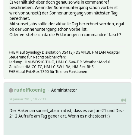
Es verhält sich aber doch genau so wie in commandref
beschrieben. Wenn der Sonnenuntergang schon vorbei ist
wird von sunset() der Sonnenuntergang vom nächsten Tag
berechnet.
Mit sunset_abs sollte der aktuelle Tag berechnet werden, egal
ob der Sonnenuntergang schon vorbei ist.
Oder verstehe ich da die Erklärungen in commandref falsch?
FHEM auf Synology Diskstation DS413j (DSM4.3), HM LAN Adapter
Steuerung für Nachtspeicheröfen:
Ladung: HM-WDS10-TH-O, HM-LC-Sw4-DR, Weather-Modul
Gebläse: HM-CC-TC, HM-LC-SW1-FM, HM-Sec-RHS
FHEM auf FritzBox 7390 für Telefon Funktionen
rudolfkoenig
Administrator
04 Januar 2013, 10:22:33
#4
Der Haken an sunset_abs im at ist, dass es zw. Jun-21 und Dez-
21 2 Aufrufe am Tag generiert. Wenn es nicht stoert :)