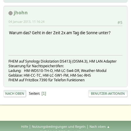
jhohn
04 Januar 2013, 11:16:24
#5
Warum das? Geht in der Zeit 2x am Tag die Sonne unter?
FHEM auf Synology Diskstation DS413j (DSM4.3), HM LAN Adapter
Steuerung für Nachtspeicheröfen:
Ladung: HM-WDS10-TH-O, HM-LC-Sw4-DR, Weather-Modul
Gebläse: HM-CC-TC, HM-LC-SW1-FM, HM-Sec-RHS
FHEM auf FritzBox 7390 für Telefon Funktionen
Seiten
1
NACH OBEN
BENUTZER-AKTIONEN
|
|
Hilfe
Nutzungsbedingungen und Regeln
Nach oben ▲