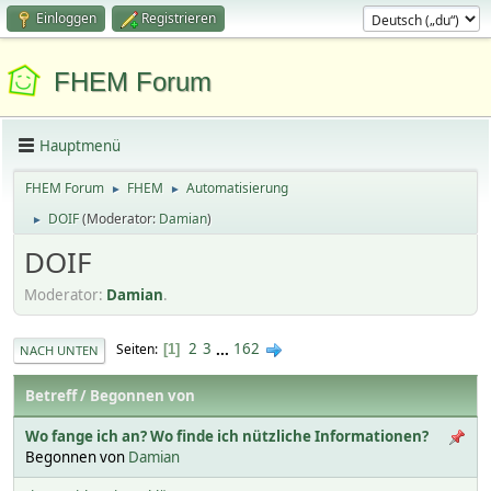
Einloggen
Registrieren
FHEM Forum
Hauptmenü
FHEM Forum
FHEM
Automatisierung
►
►
DOIF
(Moderator:
Damian
)
►
DOIF
Moderator:
Damian
.
2
3
...
162
Seiten
1
NACH UNTEN
Betreff
/
Begonnen von
Wo fange ich an? Wo finde ich nützliche Informationen?
Begonnen von
Damian