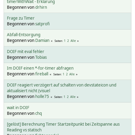
timerWithWait - Erklärung
Begonnen von
drhirn
Frage zu Timer
Begonnen von
satprofi
Abfall-Entsorgung
Begonnen von
Damian
1
2
Alle
Seiten
DOIF mit eval fehler
Begonnen von
Tobias
Im DOIF einen *-for-timer abfragen
Begonnen von
fireball
1
2
Alle
Seiten
DOIF reagiert verzögert auf schalten von devstateicon und
aktualisiert nicht (visuel
Begonnen von
holle75
1
2
Alle
Seiten
wait in DOIF
Begonnen von
chq
[gelöst] Berechnung Timer Startzeitpunkt bei Zeitspanne aus
Reading vs statisch