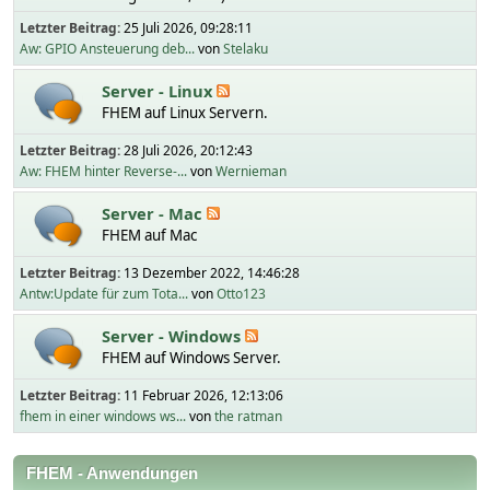
Letzter Beitrag:
25 Juli 2026, 09:28:11
Aw: GPIO Ansteuerung deb...
von
Stelaku
Server - Linux
FHEM auf Linux Servern.
Letzter Beitrag:
28 Juli 2026, 20:12:43
Aw: FHEM hinter Reverse-...
von
Wernieman
Server - Mac
FHEM auf Mac
Letzter Beitrag:
13 Dezember 2022, 14:46:28
Antw:Update für zum Tota...
von
Otto123
Server - Windows
FHEM auf Windows Server.
Letzter Beitrag:
11 Februar 2026, 12:13:06
fhem in einer windows ws...
von
the ratman
FHEM - Anwendungen