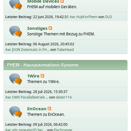
Mobile Devices
FHEM auf mobilen Geräten.
Letzter Beitrag:
22 Juni 2026, 19:42:31
Aw: HubForFhem
von
DLD
Sonstiges
Sonstige Themen mit Bezug zu FHEM.
Letzter Beitrag:
06 August 2026, 20:45:02
Aw: JSON Datensatz in FH...
von
TubeHead
FHEM - Hausautomations-Systeme
1Wire
Themen zu 1Wire.
Letzter Beitrag:
28 Juli 2026, 15:30:37
Aw: OWX Parallelbetrieb ...
von
dieter114
EnOcean
Themen zu EnOcean.
Letzter Beitrag:
09 Juli 2026, 06:42:00
Aw: attr repeaterID bei ...
von
Flachzange