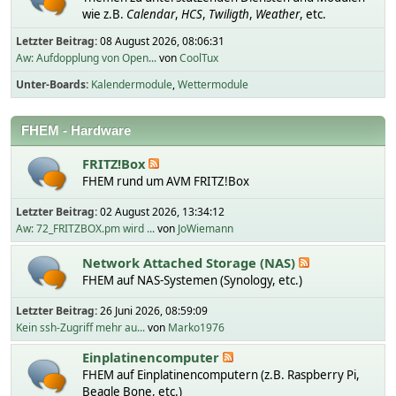
wie z.B.
Calendar
,
HCS
,
Twiligth
,
Weather
, etc.
Letzter Beitrag:
08 August 2026, 08:06:31
Aw: Aufdopplung von Open...
von
CoolTux
Unter-Boards
Kalendermodule
Wettermodule
FHEM - Hardware
FRITZ!Box
FHEM rund um AVM FRITZ!Box
Letzter Beitrag:
02 August 2026, 13:34:12
Aw: 72_FRITZBOX.pm wird ...
von
JoWiemann
Network Attached Storage (NAS)
FHEM auf NAS-Systemen (Synology, etc.)
Letzter Beitrag:
26 Juni 2026, 08:59:09
Kein ssh-Zugriff mehr au...
von
Marko1976
Einplatinencomputer
FHEM auf Einplatinencomputern (z.B. Raspberry Pi,
Beagle Bone, etc.)