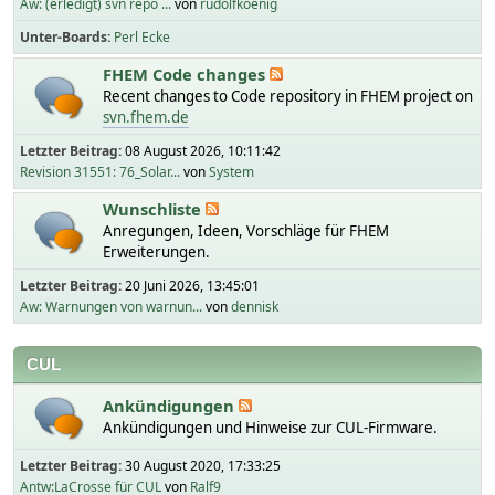
Aw: (erledigt) svn repo ...
von
rudolfkoenig
Unter-Boards
Perl Ecke
FHEM Code changes
Recent changes to Code repository in FHEM project on
svn.fhem.de
Letzter Beitrag:
08 August 2026, 10:11:42
Revision 31551: 76_Solar...
von
System
Wunschliste
Anregungen, Ideen, Vorschläge für FHEM
Erweiterungen.
Letzter Beitrag:
20 Juni 2026, 13:45:01
Aw: Warnungen von warnun...
von
dennisk
CUL
Ankündigungen
Ankündigungen und Hinweise zur CUL-Firmware.
Letzter Beitrag:
30 August 2020, 17:33:25
Antw:LaCrosse für CUL
von
Ralf9