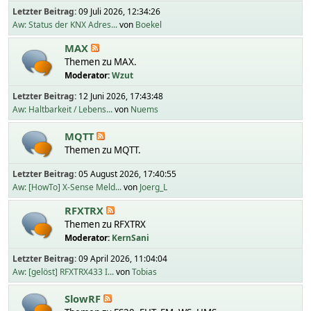
Letzter Beitrag:
09 Juli 2026, 12:34:26
Aw: Status der KNX Adres...
von
Boekel
MAX
Themen zu MAX.
Moderator:
Wzut
Letzter Beitrag:
12 Juni 2026, 17:43:48
Aw: Haltbarkeit / Lebens...
von
Nuems
MQTT
Themen zu MQTT.
Letzter Beitrag:
05 August 2026, 17:40:55
Aw: [HowTo] X-Sense Meld...
von
Joerg_L
RFXTRX
Themen zu RFXTRX
Moderator:
KernSani
Letzter Beitrag:
09 April 2026, 11:04:04
Aw: [gelöst] RFXTRX433 I...
von
Tobias
SlowRF