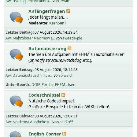
Aw: readingsProxy: übera...
von
erwin
Anfängerfragen
Jeder fängt mal an....
Moderator:
KernSani
Letzter Beitrag:
07 August 2026, 14:39:34
Aw: Mähroboter Navimow I...
von
sweetie-pie
Automatisierung
Themen um Aufgaben mit FHEM zu automatisieren
(
at
,
notify
,
structure
,
watchdog
,etc.).
Letzter Beitrag:
08 August 2026, 18:14:48
Aw: Datenaustausch mit e...
von
olwaldi
Unter-Boards
DOIF
Perl für FHEM-User
Codeschnipsel
Nützliche Codeschnipsel.
Größere Beispiele bitte in das WIKI stellen!
Letzter Beitrag:
08 August 2026, 13:07:51
Aw: Notdienst Apotheke v...
von
caldir65
English Corner