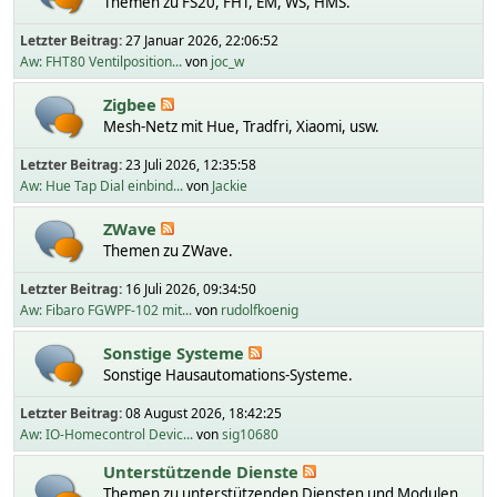
Themen zu FS20, FHT, EM, WS, HMS.
Letzter Beitrag:
27 Januar 2026, 22:06:52
Aw: FHT80 Ventilposition...
von
joc_w
Zigbee
Mesh-Netz mit Hue, Tradfri, Xiaomi, usw.
Letzter Beitrag:
23 Juli 2026, 12:35:58
Aw: Hue Tap Dial einbind...
von
Jackie
ZWave
Themen zu ZWave.
Letzter Beitrag:
16 Juli 2026, 09:34:50
Aw: Fibaro FGWPF-102 mit...
von
rudolfkoenig
Sonstige Systeme
Sonstige Hausautomations-Systeme.
Letzter Beitrag:
08 August 2026, 18:42:25
Aw: IO-Homecontrol Devic...
von
sig10680
Unterstützende Dienste
Themen zu unterstützenden Diensten und Modulen