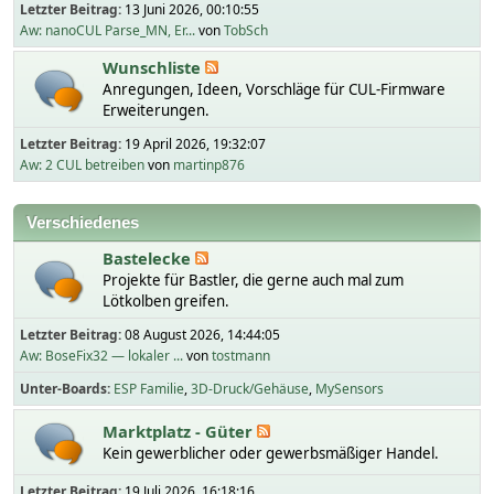
Letzter Beitrag:
13 Juni 2026, 00:10:55
Aw: nanoCUL Parse_MN, Er...
von
TobSch
Wunschliste
Anregungen, Ideen, Vorschläge für CUL-Firmware
Erweiterungen.
Letzter Beitrag:
19 April 2026, 19:32:07
Aw: 2 CUL betreiben
von
martinp876
Verschiedenes
Bastelecke
Projekte für Bastler, die gerne auch mal zum
Lötkolben greifen.
Letzter Beitrag:
08 August 2026, 14:44:05
Aw: BoseFix32 — lokaler ...
von
tostmann
Unter-Boards
ESP Familie
3D-Druck/Gehäuse
MySensors
Marktplatz - Güter
Kein gewerblicher oder gewerbsmäßiger Handel.
Letzter Beitrag:
19 Juli 2026, 16:18:16