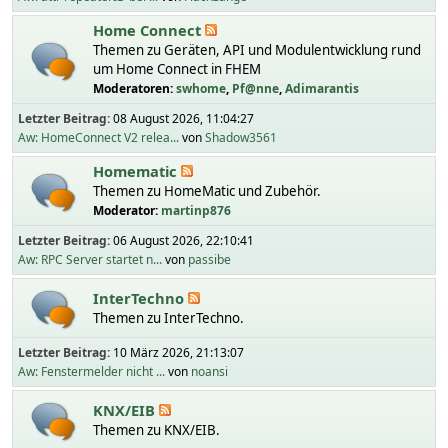
Home Connect
Themen zu Geräten, API und Modulentwicklung rund
um Home Connect in FHEM
Moderatoren:
swhome
,
Pf@nne
,
Adimarantis
Letzter Beitrag:
08 August 2026, 11:04:27
Aw: HomeConnect V2 relea...
von
Shadow3561
Homematic
Themen zu HomeMatic und Zubehör.
Moderator:
martinp876
Letzter Beitrag:
06 August 2026, 22:10:41
Aw: RPC Server startet n...
von
passibe
InterTechno
Themen zu InterTechno.
Letzter Beitrag:
10 März 2026, 21:13:07
Aw: Fenstermelder nicht ...
von
noansi
KNX/EIB
Themen zu KNX/EIB.