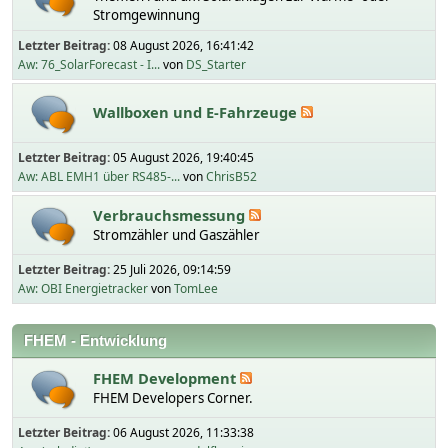
Stromgewinnung
Letzter Beitrag:
08 August 2026, 16:41:42
Aw: 76_SolarForecast - I...
von
DS_Starter
Wallboxen und E-Fahrzeuge
Letzter Beitrag:
05 August 2026, 19:40:45
Aw: ABL EMH1 über RS485-...
von
ChrisB52
Verbrauchsmessung
Stromzähler und Gaszähler
Letzter Beitrag:
25 Juli 2026, 09:14:59
Aw: OBI Energietracker
von
TomLee
FHEM - Entwicklung
FHEM Development
FHEM Developers Corner.
Letzter Beitrag:
06 August 2026, 11:33:38