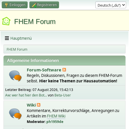
Einloggen
Registrieren
FHEM Forum
Hauptmenü
FHEM Forum
Allgemeine Informationen
Forum-Software
Regeln, Diskussionen, Fragen zu diesem FHEM-Forum
selbst.
Hier keine Themen zur Hausautomation!
Letzter Beitrag:
07 August 2026, 15:42:13
Aw: wer hat hier den Bot...
von
Beta-User
Wiki
Kommentare, Korrekturvorschläge, Anregungen zu
Artikeln im
FHEM Wiki
Moderator:
ph1959de