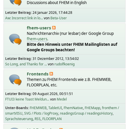
Discussions about FHEM in English
Letzter Beitrag:
24 Januar 2026, 17:44:28
Aw: Incorrect link in lo...
von
Beta-User
fhem-users
Nachrichtenarchiv (nur lesbar) der Google Group
fhem-users
.
Bitte den Hinweis unter FHEM Mailinglisten auf
Google Groups beachten!
Letzter Beitrag:
31 Dezember 2012, 13:54:02
So Long, and Thanks for ...
von
rudolfkoenig
Frontends
Themen zu FHEM Frontends wie z.B. FHEMWEB,
FLOORPLAN, etc.
Letzter Beitrag:
09 August 2026, 00:51:51
FTUI3 keine Toast Meldun...
von
Medel
Unter-Boards
FHEMWEB
TabletUI
FhemNative
FHEMapp
fronthem /
smartVISU
SVG / Plots / logProxy
readingsGroup / readingsHistory
Sprachsteuerung
RSS
FLOORPLAN