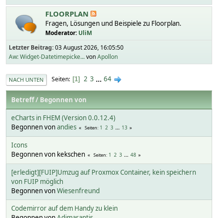
FLOORPLAN
Fragen, Lösungen und Beispiele zu Floorplan.
Moderator:
UliM
Letzter Beitrag:
03 August 2026, 16:05:50
Aw: Widget-Datetimepicke...
von
Apollon
2
3
...
64
Seiten
1
NACH UNTEN
Betreff
/
Begonnen von
eCharts in FHEM (Version 0.0.12.4)
Begonnen von
andies
1
2
3
...
13
Seiten
Icons
Begonnen von kekschen
1
2
3
...
48
Seiten
[erledigt][FUIP]Umzug auf Proxmox Container, kein speichern
von FUIP möglich
Begonnen von
Wiesenfreund
Codemirror auf dem Handy zu klein
Begonnen von
Adimarantis