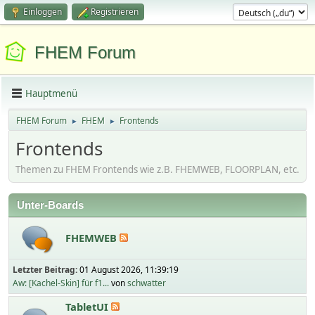
Einloggen
Registrieren
FHEM Forum
Hauptmenü
FHEM Forum
FHEM
Frontends
►
►
Frontends
Themen zu FHEM Frontends wie z.B. FHEMWEB, FLOORPLAN, etc.
Unter-Boards
FHEMWEB
Letzter Beitrag:
01 August 2026, 11:39:19
Aw: [Kachel-Skin] für f1...
von
schwatter
TabletUI