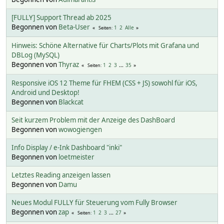
[FULLY] Support Thread ab 2025
Begonnen von
Beta-User
1
2
Alle
Seiten
Hinweis: Schöne Alternative für Charts/Plots mit Grafana und
DBLog (MySQL)
Begonnen von
Thyraz
1
2
3
...
35
Seiten
Responsive iOS 12 Theme für FHEM (CSS + JS) sowohl für iOS,
Android und Desktop!
Begonnen von
Blackcat
Seit kurzem Problem mit der Anzeige des DashBoard
Begonnen von
wowogiengen
Info Display / e-Ink Dashboard "inki"
Begonnen von
loetmeister
Letztes Reading anzeigen lassen
Begonnen von
Damu
Neues Modul FULLY für Steuerung vom Fully Browser
Begonnen von
zap
1
2
3
...
27
Seiten