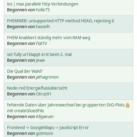
ios | max parallele http Verbindungen
Begonnen von
holle75
FHEMWEB: unsupported HTTP method HEAD, rejecting it
Begonnen von
hasselh
FHEM knabbert ständig mehr vom RAM weg
Begonnen von
FlatTV
set fully url klappt erst beim 2. mal
Begonnen von
Jewe
Die Qual der Wahl?
Begonnen von
jathagrimon
Node-red Energieflussübersicht
Begonnen von
Citrus91
fehlende Daten über Jahreswechsel bei gruppierten SVG-Plots
mit createGluedFile
Begonnen von
Allgaeuer
Frontend -> GoogleMaps -> JavaScript Error
Begonnen von
gotmoon