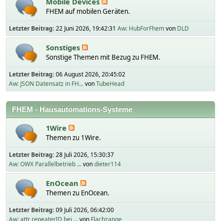
Mobile Devices
FHEM auf mobilen Geräten.
Letzter Beitrag:
22 Juni 2026, 19:42:31
Aw: HubForFhem
von
DLD
Sonstiges
Sonstige Themen mit Bezug zu FHEM.
Letzter Beitrag:
06 August 2026, 20:45:02
Aw: JSON Datensatz in FH...
von
TubeHead
FHEM - Hausautomations-Systeme
1Wire
Themen zu 1Wire.
Letzter Beitrag:
28 Juli 2026, 15:30:37
Aw: OWX Parallelbetrieb ...
von
dieter114
EnOcean
Themen zu EnOcean.
Letzter Beitrag:
09 Juli 2026, 06:42:00
Aw: attr repeaterID bei ...
von
Flachzange