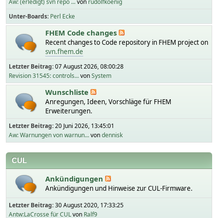
Aw: (erledigt) svn repo ...
von
rudolfkoenig
Unter-Boards
Perl Ecke
FHEM Code changes
Recent changes to Code repository in FHEM project on
svn.fhem.de
Letzter Beitrag:
07 August 2026, 08:00:28
Revision 31545: controls...
von
System
Wunschliste
Anregungen, Ideen, Vorschläge für FHEM
Erweiterungen.
Letzter Beitrag:
20 Juni 2026, 13:45:01
Aw: Warnungen von warnun...
von
dennisk
CUL
Ankündigungen
Ankündigungen und Hinweise zur CUL-Firmware.
Letzter Beitrag:
30 August 2020, 17:33:25
Antw:LaCrosse für CUL
von
Ralf9