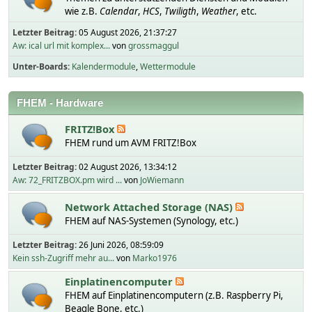
wie z.B.
Calendar
,
HCS
,
Twiligth
,
Weather
, etc.
Letzter Beitrag:
05 August 2026, 21:37:27
Aw: ical url mit komplex...
von
grossmaggul
Unter-Boards
Kalendermodule
Wettermodule
FHEM - Hardware
FRITZ!Box
FHEM rund um AVM FRITZ!Box
Letzter Beitrag:
02 August 2026, 13:34:12
Aw: 72_FRITZBOX.pm wird ...
von
JoWiemann
Network Attached Storage (NAS)
FHEM auf NAS-Systemen (Synology, etc.)
Letzter Beitrag:
26 Juni 2026, 08:59:09
Kein ssh-Zugriff mehr au...
von
Marko1976
Einplatinencomputer
FHEM auf Einplatinencomputern (z.B. Raspberry Pi,
Beagle Bone, etc.)