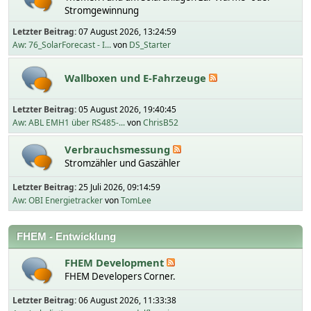
Stromgewinnung
Letzter Beitrag:
07 August 2026, 13:24:59
Aw: 76_SolarForecast - I...
von
DS_Starter
Wallboxen und E-Fahrzeuge
Letzter Beitrag:
05 August 2026, 19:40:45
Aw: ABL EMH1 über RS485-...
von
ChrisB52
Verbrauchsmessung
Stromzähler und Gaszähler
Letzter Beitrag:
25 Juli 2026, 09:14:59
Aw: OBI Energietracker
von
TomLee
FHEM - Entwicklung
FHEM Development
FHEM Developers Corner.
Letzter Beitrag:
06 August 2026, 11:33:38