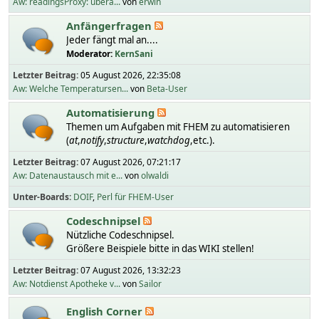
Aw: readingsProxy: übera...
von
erwin
Anfängerfragen
Jeder fängt mal an....
Moderator:
KernSani
Letzter Beitrag:
05 August 2026, 22:35:08
Aw: Welche Temperatursen...
von
Beta-User
Automatisierung
Themen um Aufgaben mit FHEM zu automatisieren
(
at
,
notify
,
structure
,
watchdog
,etc.).
Letzter Beitrag:
07 August 2026, 07:21:17
Aw: Datenaustausch mit e...
von
olwaldi
Unter-Boards
DOIF
Perl für FHEM-User
Codeschnipsel
Nützliche Codeschnipsel.
Größere Beispiele bitte in das WIKI stellen!
Letzter Beitrag:
07 August 2026, 13:32:23
Aw: Notdienst Apotheke v...
von
Sailor
English Corner