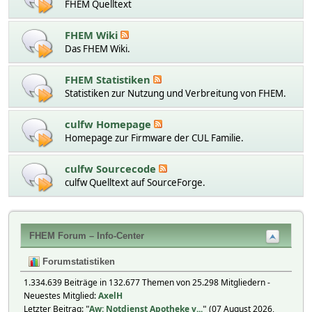
FHEM Quelltext
FHEM Wiki
Das FHEM Wiki.
FHEM Statistiken
Statistiken zur Nutzung und Verbreitung von FHEM.
culfw Homepage
Homepage zur Firmware der CUL Familie.
culfw Sourcecode
culfw Quelltext auf SourceForge.
FHEM Forum – Info-Center
Forumstatistiken
1.334.639 Beiträge in 132.677 Themen von 25.298 Mitgliedern -
Neuestes Mitglied:
AxelH
Letzter Beitrag:
"
Aw: Notdienst Apotheke v...
"
(07 August 2026,