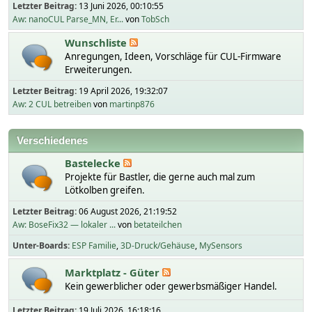
Letzter Beitrag:
13 Juni 2026, 00:10:55
Aw: nanoCUL Parse_MN, Er...
von
TobSch
Wunschliste
Anregungen, Ideen, Vorschläge für CUL-Firmware
Erweiterungen.
Letzter Beitrag:
19 April 2026, 19:32:07
Aw: 2 CUL betreiben
von
martinp876
Verschiedenes
Bastelecke
Projekte für Bastler, die gerne auch mal zum
Lötkolben greifen.
Letzter Beitrag:
06 August 2026, 21:19:52
Aw: BoseFix32 — lokaler ...
von
betateilchen
Unter-Boards
ESP Familie
3D-Druck/Gehäuse
MySensors
Marktplatz - Güter
Kein gewerblicher oder gewerbsmäßiger Handel.
Letzter Beitrag:
19 Juli 2026, 16:18:16