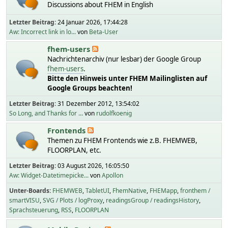
Discussions about FHEM in English
Letzter Beitrag:
24 Januar 2026, 17:44:28
Aw: Incorrect link in lo...
von
Beta-User
fhem-users
Nachrichtenarchiv (nur lesbar) der Google Group
fhem-users
.
Bitte den Hinweis unter FHEM Mailinglisten auf
Google Groups beachten!
Letzter Beitrag:
31 Dezember 2012, 13:54:02
So Long, and Thanks for ...
von
rudolfkoenig
Frontends
Themen zu FHEM Frontends wie z.B. FHEMWEB,
FLOORPLAN, etc.
Letzter Beitrag:
03 August 2026, 16:05:50
Aw: Widget-Datetimepicke...
von
Apollon
Unter-Boards
FHEMWEB
TabletUI
FhemNative
FHEMapp
fronthem /
smartVISU
SVG / Plots / logProxy
readingsGroup / readingsHistory
Sprachsteuerung
RSS
FLOORPLAN