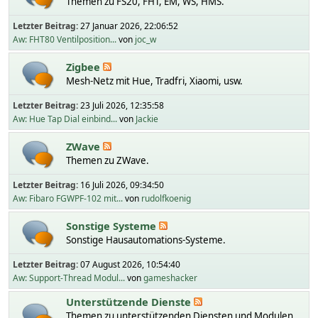
Themen zu FS20, FHT, EM, WS, HMS.
Letzter Beitrag:
27 Januar 2026, 22:06:52
Aw: FHT80 Ventilposition...
von
joc_w
Zigbee
Mesh-Netz mit Hue, Tradfri, Xiaomi, usw.
Letzter Beitrag:
23 Juli 2026, 12:35:58
Aw: Hue Tap Dial einbind...
von
Jackie
ZWave
Themen zu ZWave.
Letzter Beitrag:
16 Juli 2026, 09:34:50
Aw: Fibaro FGWPF-102 mit...
von
rudolfkoenig
Sonstige Systeme
Sonstige Hausautomations-Systeme.
Letzter Beitrag:
07 August 2026, 10:54:40
Aw: Support-Thread Modul...
von
gameshacker
Unterstützende Dienste
Themen zu unterstützenden Diensten und Modulen