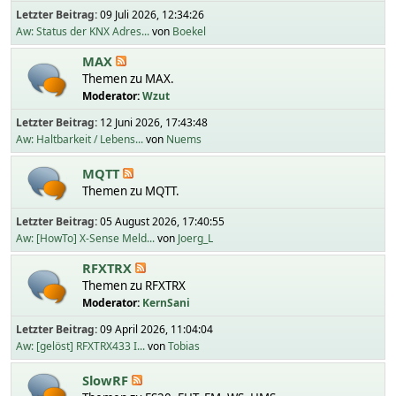
Letzter Beitrag:
09 Juli 2026, 12:34:26
Aw: Status der KNX Adres...
von
Boekel
MAX
Themen zu MAX.
Moderator:
Wzut
Letzter Beitrag:
12 Juni 2026, 17:43:48
Aw: Haltbarkeit / Lebens...
von
Nuems
MQTT
Themen zu MQTT.
Letzter Beitrag:
05 August 2026, 17:40:55
Aw: [HowTo] X-Sense Meld...
von
Joerg_L
RFXTRX
Themen zu RFXTRX
Moderator:
KernSani
Letzter Beitrag:
09 April 2026, 11:04:04
Aw: [gelöst] RFXTRX433 I...
von
Tobias
SlowRF