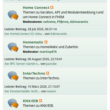
Home Connect
Themen zu Geräten, API und Modulentwicklung rund
um Home Connect in FHEM
Moderatoren:
swhome
,
Pf@nne
,
Adimarantis
Letzter Beitrag:
28 Juli 2026, 06:31:14
Aw: HomeConnect V2 relea...
von
Adimarantis
Homematic
Themen zu HomeMatic und Zubehör.
Moderator:
martinp876
Letzter Beitrag:
06 August 2026, 22:10:41
Aw: RPC Server startet n...
von
passibe
InterTechno
Themen zu InterTechno.
Letzter Beitrag:
10 März 2026, 21:13:07
Aw: Fenstermelder nicht ...
von
noansi
KNX/EIB
Themen zu KNX/EIB.