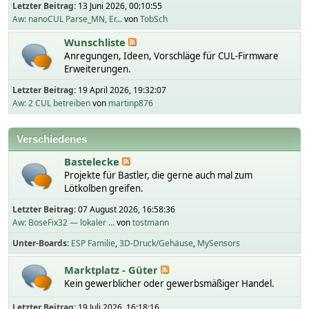
Letzter Beitrag:
13 Juni 2026, 00:10:55
Aw: nanoCUL Parse_MN, Er...
von
TobSch
Wunschliste
Anregungen, Ideen, Vorschläge für CUL-Firmware
Erweiterungen.
Letzter Beitrag:
19 April 2026, 19:32:07
Aw: 2 CUL betreiben
von
martinp876
Verschiedenes
Bastelecke
Projekte für Bastler, die gerne auch mal zum
Lötkolben greifen.
Letzter Beitrag:
07 August 2026, 16:58:36
Aw: BoseFix32 — lokaler ...
von
tostmann
Unter-Boards
ESP Familie
3D-Druck/Gehäuse
MySensors
Marktplatz - Güter
Kein gewerblicher oder gewerbsmäßiger Handel.
Letzter Beitrag:
19 Juli 2026, 16:18:16