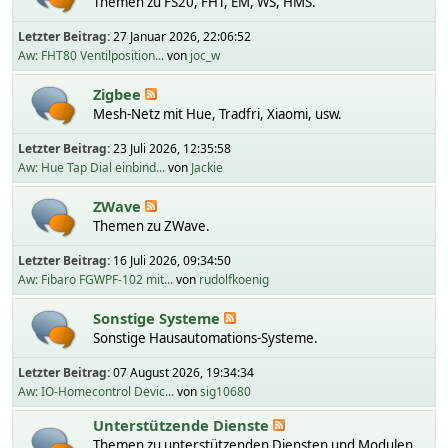
Themen zu FS20, FHT, EM, WS, HMS.
Letzter Beitrag:
27 Januar 2026, 22:06:52
Aw: FHT80 Ventilposition...
von
joc_w
Zigbee
Mesh-Netz mit Hue, Tradfri, Xiaomi, usw.
Letzter Beitrag:
23 Juli 2026, 12:35:58
Aw: Hue Tap Dial einbind...
von
Jackie
ZWave
Themen zu ZWave.
Letzter Beitrag:
16 Juli 2026, 09:34:50
Aw: Fibaro FGWPF-102 mit...
von
rudolfkoenig
Sonstige Systeme
Sonstige Hausautomations-Systeme.
Letzter Beitrag:
07 August 2026, 19:34:34
Aw: IO-Homecontrol Devic...
von
sig10680
Unterstützende Dienste
Themen zu unterstützenden Diensten und Modulen