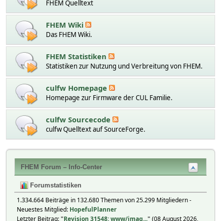
FHEM Quelltext
FHEM Wiki
Das FHEM Wiki.
FHEM Statistiken
Statistiken zur Nutzung und Verbreitung von FHEM.
culfw Homepage
Homepage zur Firmware der CUL Familie.
culfw Sourcecode
culfw Quelltext auf SourceForge.
FHEM Forum – Info-Center
Forumstatistiken
1.334.664 Beiträge in 132.680 Themen von 25.299 Mitgliedern -
Neuestes Mitglied:
HopefulPlanner
Letzter Beitrag:
"
Revision 31548: www/imag...
"
(08 August 2026,