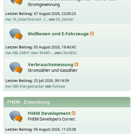
Stromgewinnung
Letzter Beitrag:
07 August 2026, 22:00:23
Aw: 76_SolarForecast - I...
von
DS_Starter
Wallboxen und E-Fahrzeuge
Letzter Beitrag:
05 August 2026, 19:40:45
Aw: ABL EMH1 über RS485-...
von
ChrisB52
Verbrauchsmessung
Stromzähler und Gaszähler
Letzter Beitrag:
25 Juli 2026, 09:14:59
Aw: OBI Energietracker
von
TomLee
FHEM - Entwicklung
FHEM Development
FHEM Developers Corner.
Letzter Beitrag:
06 August 2026, 11:33:38