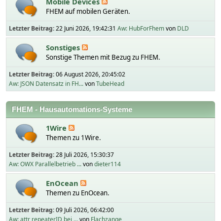
Mobile Devices
FHEM auf mobilen Geräten.
Letzter Beitrag:
22 Juni 2026, 19:42:31
Aw: HubForFhem
von
DLD
Sonstiges
Sonstige Themen mit Bezug zu FHEM.
Letzter Beitrag:
06 August 2026, 20:45:02
Aw: JSON Datensatz in FH...
von
TubeHead
FHEM - Hausautomations-Systeme
1Wire
Themen zu 1Wire.
Letzter Beitrag:
28 Juli 2026, 15:30:37
Aw: OWX Parallelbetrieb ...
von
dieter114
EnOcean
Themen zu EnOcean.
Letzter Beitrag:
09 Juli 2026, 06:42:00
Aw: attr repeaterID bei ...
von
Flachzange