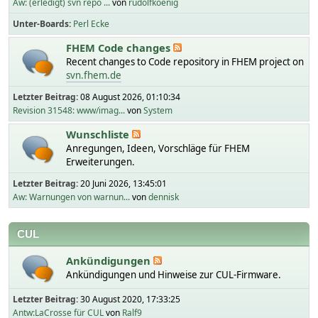
Aw: (erledigt) svn repo ...
von
rudolfkoenig
Unter-Boards
Perl Ecke
FHEM Code changes
Recent changes to Code repository in FHEM project on
svn.fhem.de
Letzter Beitrag:
08 August 2026, 01:10:34
Revision 31548: www/imag...
von
System
Wunschliste
Anregungen, Ideen, Vorschläge für FHEM
Erweiterungen.
Letzter Beitrag:
20 Juni 2026, 13:45:01
Aw: Warnungen von warnun...
von
dennisk
CUL
Ankündigungen
Ankündigungen und Hinweise zur CUL-Firmware.
Letzter Beitrag:
30 August 2020, 17:33:25
Antw:LaCrosse für CUL
von
Ralf9