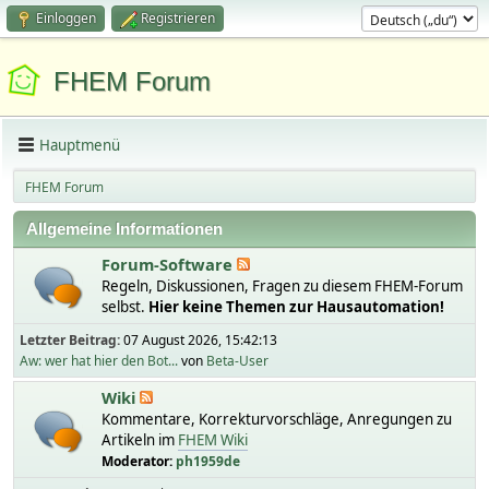
Einloggen
Registrieren
FHEM Forum
Hauptmenü
FHEM Forum
Allgemeine Informationen
Forum-Software
Regeln, Diskussionen, Fragen zu diesem FHEM-Forum
selbst.
Hier keine Themen zur Hausautomation!
Letzter Beitrag:
07 August 2026, 15:42:13
Aw: wer hat hier den Bot...
von
Beta-User
Wiki
Kommentare, Korrekturvorschläge, Anregungen zu
Artikeln im
FHEM Wiki
Moderator:
ph1959de