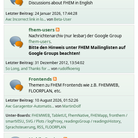
Discussions about FHEM in English
Letzter Beitrag:
24 Januar 2026, 17:44:28
Aw: Incorrect link in lo...
von
Beta-User
fhem-users
Nachrichtenarchiv (nur lesbar) der Google Group
fhem-users
.
Bitte den Hinweis unter FHEM Mailinglisten auf
Google Groups beachten!
Letzter Beitrag:
31 Dezember 2012, 13:54:02
So Long, and Thanks for ...
von
rudolfkoenig
Frontends
Themen zu FHEM Frontends wie z.B. FHEMWEB,
FLOORPLAN, etc.
Letzter Beitrag:
10 August 2026, 01:52:26
Aw: Garagentor-Automatis...
von
MartinDolf
Unter-Boards
FHEMWEB
TabletUI
FhemNative
FHEMapp
fronthem /
smartVISU
SVG / Plots / logProxy
readingsGroup / readingsHistory
Sprachsteuerung
RSS
FLOORPLAN