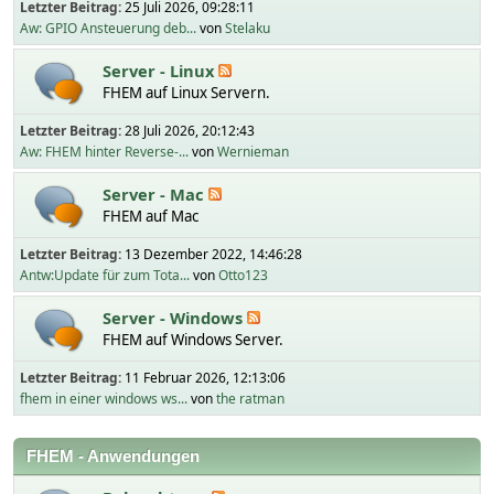
Letzter Beitrag:
25 Juli 2026, 09:28:11
Aw: GPIO Ansteuerung deb...
von
Stelaku
Server - Linux
FHEM auf Linux Servern.
Letzter Beitrag:
28 Juli 2026, 20:12:43
Aw: FHEM hinter Reverse-...
von
Wernieman
Server - Mac
FHEM auf Mac
Letzter Beitrag:
13 Dezember 2022, 14:46:28
Antw:Update für zum Tota...
von
Otto123
Server - Windows
FHEM auf Windows Server.
Letzter Beitrag:
11 Februar 2026, 12:13:06
fhem in einer windows ws...
von
the ratman
FHEM - Anwendungen