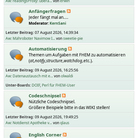
Aw: readingsProxy: übera...
von
erwin
Anfängerfragen
Jeder fängt mal an....
Moderator:
KernSani
Letzter Beitrag:
07 August 2026, 14:39:34
Aw: Mähroboter Navimow I...
von
sweetie-pie
Automatisierung
Themen um Aufgaben mit FHEM zu automatisieren
(
at
,
notify
,
structure
,
watchdog
,etc.).
Letzter Beitrag:
09 August 2026, 16:25:56
Aw: Datenaustausch mit e...
von
olwaldi
Unter-Boards
DOIF
Perl für FHEM-User
Codeschnipsel
Nützliche Codeschnipsel.
Größere Beispiele bitte in das WIKI stellen!
Letzter Beitrag:
09 August 2026, 19:49:25
Aw: Notdienst Apotheke v...
von
qlaus
English Corner