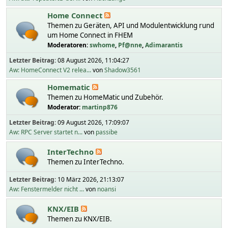
Home Connect
Themen zu Geräten, API und Modulentwicklung rund
um Home Connect in FHEM
Moderatoren:
swhome
,
Pf@nne
,
Adimarantis
Letzter Beitrag:
08 August 2026, 11:04:27
Aw: HomeConnect V2 relea...
von
Shadow3561
Homematic
Themen zu HomeMatic und Zubehör.
Moderator:
martinp876
Letzter Beitrag:
09 August 2026, 17:09:07
Aw: RPC Server startet n...
von
passibe
InterTechno
Themen zu InterTechno.
Letzter Beitrag:
10 März 2026, 21:13:07
Aw: Fenstermelder nicht ...
von
noansi
KNX/EIB
Themen zu KNX/EIB.