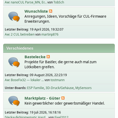
Aw: nanoCUL Parse_MN, Er...
von
TobSch
Wunschliste
Anregungen, Ideen, Vorschläge für CUL-Firmware
Erweiterungen.
Letzter Beitrag:
19 April 2026, 19:32:07
Aw: 2 CUL betreiben
von
martinp876
Verschiedenes
Bastelecke
Projekte für Bastler, die gerne auch mal zum
Lötkolben greifen.
Letzter Beitrag:
09 August 2026, 22:23:19
Aw: BoseFix32 — lokaler ...
von
tostmann
Unter-Boards
ESP Familie
3D-Druck/Gehäuse
MySensors
Marktplatz - Güter
Kein gewerblicher oder gewerbsmäßiger Handel.
Letzter Beitrag:
19 Juli 2026, 16:18:16
[Verkaufe]Homematic Hard...
von
Fixel2012