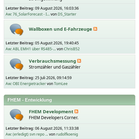
Letzter Beitrag:
09 August 2026, 16:03:36
Aw: 76_SolarForecast - I...
von
DS_Starter
Wallboxen und E-Fahrzeuge
Letzter Beitrag:
05 August 2026, 19:40:45
Aw: ABL EMH1 über RS485-...
von
ChrisB52
Verbrauchsmessung
Stromzähler und Gaszähler
Letzter Beitrag:
25 Juli 2026, 09:14:59
Aw: OBI Energietracker
von
TomLee
FHEM - Entwicklung
FHEM Development
FHEM Developers Corner.
Letzter Beitrag:
06 August 2026, 11:33:38
Aw: (erledigt) svn repo ...
von
rudolfkoenig