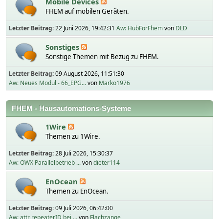
Mobile Devices
FHEM auf mobilen Geräten.
Letzter Beitrag:
22 Juni 2026, 19:42:31
Aw: HubForFhem
von
DLD
Sonstiges
Sonstige Themen mit Bezug zu FHEM.
Letzter Beitrag:
09 August 2026, 11:51:30
Aw: Neues Modul - 66_EPG...
von
Marko1976
FHEM - Hausautomations-Systeme
1Wire
Themen zu 1Wire.
Letzter Beitrag:
28 Juli 2026, 15:30:37
Aw: OWX Parallelbetrieb ...
von
dieter114
EnOcean
Themen zu EnOcean.
Letzter Beitrag:
09 Juli 2026, 06:42:00
Aw: attr repeaterID bei ...
von
Flachzange