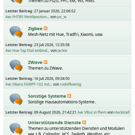
Themen zu FS20, FHT, EM, WS, HMS.
Letzter Beitrag:
27 Januar 2026, 22:06:52
Aw: FHT80 Ventilposition...
von
joc_w
Zigbee
Mesh-Netz mit Hue, Tradfri, Xiaomi, usw.
Letzter Beitrag:
23 Juli 2026, 12:35:58
Aw: Hue Tap Dial einbind...
von
Jackie
ZWave
Themen zu ZWave.
Letzter Beitrag:
16 Juli 2026, 09:34:50
Aw: Fibaro FGWPF-102 mit...
von
rudolfkoenig
Sonstige Systeme
Sonstige Hausautomations-Systeme.
Letzter Beitrag:
09 August 2026, 21:42:21
Aw: VBus in fhem
von
Hackstall
Unterstützende Dienste
Themen zu unterstützenden Diensten und Modulen
wie z.B.
Calendar
,
HCS
,
Twiligth
,
Weather
, etc.