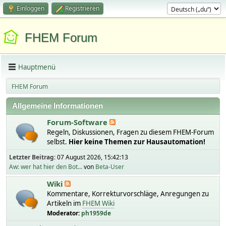
Einloggen
Registrieren
FHEM Forum
Hauptmenü
FHEM Forum
Allgemeine Informationen
Forum-Software
Regeln, Diskussionen, Fragen zu diesem FHEM-Forum
selbst.
Hier keine Themen zur Hausautomation!
Letzter Beitrag:
07 August 2026, 15:42:13
Aw: wer hat hier den Bot...
von
Beta-User
Wiki
Kommentare, Korrekturvorschläge, Anregungen zu
Artikeln im
FHEM Wiki
Moderator:
ph1959de