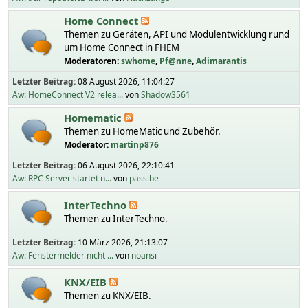
Home Connect
Themen zu Geräten, API und Modulentwicklung rund
um Home Connect in FHEM
Moderatoren:
swhome
,
Pf@nne
,
Adimarantis
Letzter Beitrag:
08 August 2026, 11:04:27
Aw: HomeConnect V2 relea...
von
Shadow3561
Homematic
Themen zu HomeMatic und Zubehör.
Moderator:
martinp876
Letzter Beitrag:
06 August 2026, 22:10:41
Aw: RPC Server startet n...
von
passibe
InterTechno
Themen zu InterTechno.
Letzter Beitrag:
10 März 2026, 21:13:07
Aw: Fenstermelder nicht ...
von
noansi
KNX/EIB
Themen zu KNX/EIB.