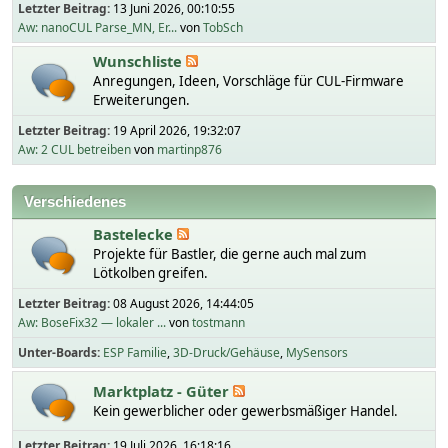
Letzter Beitrag:
13 Juni 2026, 00:10:55
Aw: nanoCUL Parse_MN, Er...
von
TobSch
Wunschliste
Anregungen, Ideen, Vorschläge für CUL-Firmware
Erweiterungen.
Letzter Beitrag:
19 April 2026, 19:32:07
Aw: 2 CUL betreiben
von
martinp876
Verschiedenes
Bastelecke
Projekte für Bastler, die gerne auch mal zum
Lötkolben greifen.
Letzter Beitrag:
08 August 2026, 14:44:05
Aw: BoseFix32 — lokaler ...
von
tostmann
Unter-Boards
ESP Familie
3D-Druck/Gehäuse
MySensors
Marktplatz - Güter
Kein gewerblicher oder gewerbsmäßiger Handel.
Letzter Beitrag:
19 Juli 2026, 16:18:16