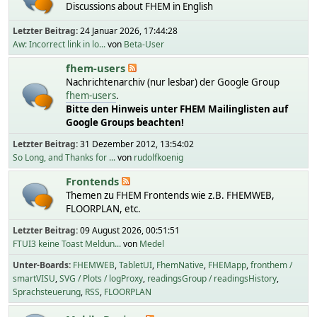
Discussions about FHEM in English
Letzter Beitrag:
24 Januar 2026, 17:44:28
Aw: Incorrect link in lo...
von
Beta-User
fhem-users
Nachrichtenarchiv (nur lesbar) der Google Group
fhem-users
.
Bitte den Hinweis unter FHEM Mailinglisten auf
Google Groups beachten!
Letzter Beitrag:
31 Dezember 2012, 13:54:02
So Long, and Thanks for ...
von
rudolfkoenig
Frontends
Themen zu FHEM Frontends wie z.B. FHEMWEB,
FLOORPLAN, etc.
Letzter Beitrag:
09 August 2026, 00:51:51
FTUI3 keine Toast Meldun...
von
Medel
Unter-Boards
FHEMWEB
TabletUI
FhemNative
FHEMapp
fronthem /
smartVISU
SVG / Plots / logProxy
readingsGroup / readingsHistory
Sprachsteuerung
RSS
FLOORPLAN