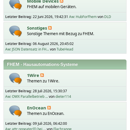
Mobile Devices
FHEM auf mobilen Geräten.
Letzter Beitrag:
22 Juni 2026, 19:42:31
Aw: HubForFhem
von
DLD
Sonstiges
Sonstige Themen mit Bezug zu FHEM.
Letzter Beitrag:
06 August 2026, 20:45:02
Aw: JSON Datensatz in FH...
von
TubeHead
FHEM - Hausautomations-Systeme
1Wire
Themen zu 1Wire.
Letzter Beitrag:
28 Juli 2026, 15:30:37
Aw: OWX Parallelbetrieb ...
von
dieter114
EnOcean
Themen zu EnOcean.
Letzter Beitrag:
09 Juli 2026, 06:42:00
Aw: attr repeaterID bei ...
von
Flachzange