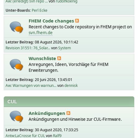
Aw: (erledigt) svn repo ...
von
rudolfkoenig
Unter-Boards
Perl Ecke
FHEM Code changes
Recent changes to Code repository in FHEM project on
svn.fhem.de
Letzter Beitrag:
08 August 2026, 10:11:42
Revision 31551: 76_Solar...
von
System
Wunschliste
Anregungen, Ideen, Vorschläge für FHEM
Erweiterungen.
Letzter Beitrag:
20 Juni 2026, 13:45:01
Aw: Warnungen von warnun...
von
dennisk
CUL
Ankündigungen
Ankündigungen und Hinweise zur CUL-Firmware.
Letzter Beitrag:
30 August 2020, 17:33:25
Antw:LaCrosse für CUL
von
Ralf9