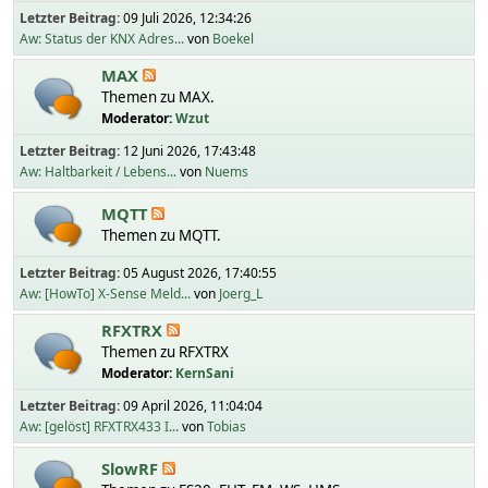
Letzter Beitrag:
09 Juli 2026, 12:34:26
Aw: Status der KNX Adres...
von
Boekel
MAX
Themen zu MAX.
Moderator:
Wzut
Letzter Beitrag:
12 Juni 2026, 17:43:48
Aw: Haltbarkeit / Lebens...
von
Nuems
MQTT
Themen zu MQTT.
Letzter Beitrag:
05 August 2026, 17:40:55
Aw: [HowTo] X-Sense Meld...
von
Joerg_L
RFXTRX
Themen zu RFXTRX
Moderator:
KernSani
Letzter Beitrag:
09 April 2026, 11:04:04
Aw: [gelöst] RFXTRX433 I...
von
Tobias
SlowRF