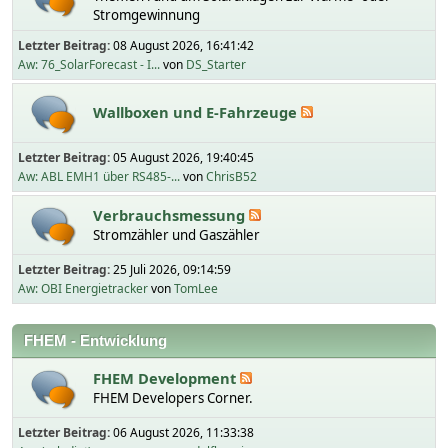
Stromgewinnung
Letzter Beitrag:
08 August 2026, 16:41:42
Aw: 76_SolarForecast - I...
von
DS_Starter
Wallboxen und E-Fahrzeuge
Letzter Beitrag:
05 August 2026, 19:40:45
Aw: ABL EMH1 über RS485-...
von
ChrisB52
Verbrauchsmessung
Stromzähler und Gaszähler
Letzter Beitrag:
25 Juli 2026, 09:14:59
Aw: OBI Energietracker
von
TomLee
FHEM - Entwicklung
FHEM Development
FHEM Developers Corner.
Letzter Beitrag:
06 August 2026, 11:33:38