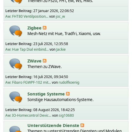
Themen zu FS20, FHT, EM, WS, HMS.
Letzter Beitrag:
27 Januar 2026, 22:06:52
Aw: FHT80 Ventilposition...
von
joc_w
Zigbee
Mesh-Netz mit Hue, Tradfri, Xiaomi, usw.
Letzter Beitrag:
23 Juli 2026, 12:35:58
Aw: Hue Tap Dial einbind...
von
Jackie
ZWave
Themen zu ZWave.
Letzter Beitrag:
16 Juli 2026, 09:34:50
Aw: Fibaro FGWPF-102 mit...
von
rudolfkoenig
Sonstige Systeme
Sonstige Hausautomations-Systeme.
Letzter Beitrag:
08 August 2026, 18:42:25
Aw: IO-Homecontrol Devic...
von
sig10680
Unterstützende Dienste
Themen zu unterstützenden Diensten und Modulen