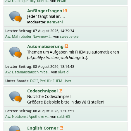
Aw: readingsProxy: übera...
von
erwin
Anfängerfragen
Jeder fängt mal an....
Moderator:
KernSani
Letzter Beitrag:
07 August 2026, 14:39:34
Aw: Mähroboter Navimow I...
von
sweetie-pie
Automatisierung
Themen um Aufgaben mit FHEM zu automatisieren
(
at
,
notify
,
structure
,
watchdog
,etc.).
Letzter Beitrag:
08 August 2026, 18:14:48
Aw: Datenaustausch mit e...
von
olwaldi
Unter-Boards
DOIF
Perl für FHEM-User
Codeschnipsel
Nützliche Codeschnipsel.
Größere Beispiele bitte in das WIKI stellen!
Letzter Beitrag:
08 August 2026, 13:07:51
Aw: Notdienst Apotheke v...
von
caldir65
English Corner