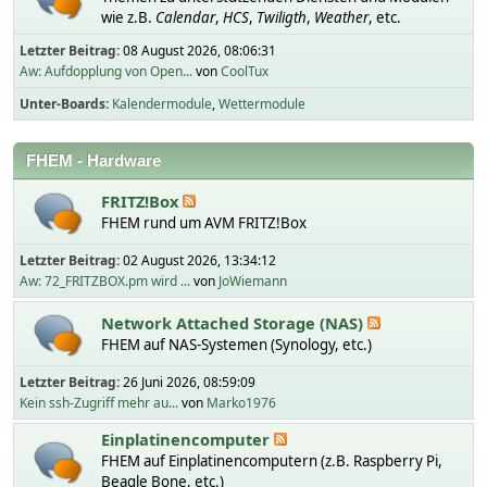
wie z.B.
Calendar
,
HCS
,
Twiligth
,
Weather
, etc.
Letzter Beitrag:
08 August 2026, 08:06:31
Aw: Aufdopplung von Open...
von
CoolTux
Unter-Boards
Kalendermodule
Wettermodule
FHEM - Hardware
FRITZ!Box
FHEM rund um AVM FRITZ!Box
Letzter Beitrag:
02 August 2026, 13:34:12
Aw: 72_FRITZBOX.pm wird ...
von
JoWiemann
Network Attached Storage (NAS)
FHEM auf NAS-Systemen (Synology, etc.)
Letzter Beitrag:
26 Juni 2026, 08:59:09
Kein ssh-Zugriff mehr au...
von
Marko1976
Einplatinencomputer
FHEM auf Einplatinencomputern (z.B. Raspberry Pi,
Beagle Bone, etc.)