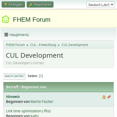
Einloggen
Registrieren
FHEM Forum
Hauptmenü
FHEM Forum
CUL - Entwicklung
CUL Development
►
►
CUL Development
CUL Developers Corner.
Seiten
1
NACH UNTEN
Betreff
/
Begonnen von
Hinweis
Begonnen von
Martin Fischer
Link time optimization (-flto)
Begonnen von
kaihs