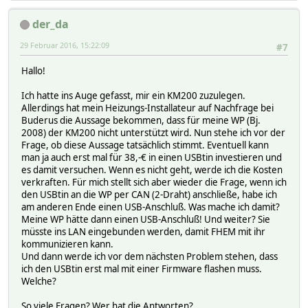
der_da
29 Februar 2016, 15:22:09
#7
Hallo!
Ich hatte ins Auge gefasst, mir ein KM200 zuzulegen.
Allerdings hat mein Heizungs-Installateur auf Nachfrage bei
Buderus die Aussage bekommen, dass für meine WP (Bj.
2008) der KM200 nicht unterstützt wird. Nun stehe ich vor der
Frage, ob diese Aussage tatsächlich stimmt. Eventuell kann
man ja auch erst mal für 38,-€ in einen USBtin investieren und
es damit versuchen. Wenn es nicht geht, werde ich die Kosten
verkraften. Für mich stellt sich aber wieder die Frage, wenn ich
den USBtin an die WP per CAN (2-Draht) anschließe, habe ich
am anderen Ende einen USB-Anschluß. Was mache ich damit?
Meine WP hätte dann einen USB-Anschluß! Und weiter? Sie
müsste ins LAN eingebunden werden, damit FHEM mit ihr
kommunizieren kann.
Und dann werde ich vor dem nächsten Problem stehen, dass
ich den USBtin erst mal mit einer Firmware flashen muss.
Welche?
So viele Fragen? Wer hat die Antworten?