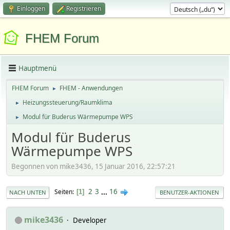
Einloggen
Registrieren
FHEM Forum
Hauptmenü
FHEM Forum
FHEM - Anwendungen
►
Heizungssteuerung/Raumklima
►
Modul für Buderus Wärmepumpe WPS
►
Modul für Buderus
Wärmepumpe WPS
Begonnen von mike3436, 15 Januar 2016, 22:57:21
2
3
...
16
Seiten
1
NACH UNTEN
BENUTZER-AKTIONEN
mike3436
Developer