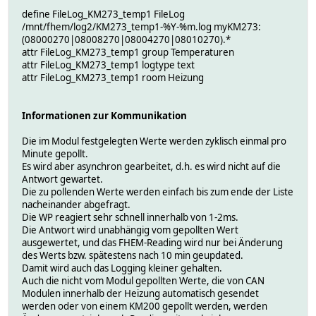
define FileLog_KM273_temp1 FileLog
/mnt/fhem/log2/KM273_temp1-%Y-%m.log myKM273:
(08000270|08008270|08004270|08010270).*
attr FileLog_KM273_temp1 group Temperaturen
attr FileLog_KM273_temp1 logtype text
attr FileLog_KM273_temp1 room Heizung
Informationen zur Kommunikation
Die im Modul festgelegten Werte werden zyklisch einmal pro
Minute gepollt.
Es wird aber asynchron gearbeitet, d.h. es wird nicht auf die
Antwort gewartet.
Die zu pollenden Werte werden einfach bis zum ende der Liste
nacheinander abgefragt.
Die WP reagiert sehr schnell innerhalb von 1-2ms.
Die Antwort wird unabhängig vom gepollten Wert
ausgewertet, und das FHEM-Reading wird nur bei Änderung
des Werts bzw. spätestens nach 10 min geupdated.
Damit wird auch das Logging kleiner gehalten.
Auch die nicht vom Modul gepollten Werte, die von CAN
Modulen innerhalb der Heizung automatisch gesendet
werden oder von einem KM200 gepollt werden, werden