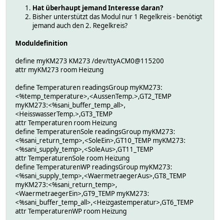
Hat überhaupt jemand Interesse daran?
Bisher unterstützt das Modul nur 1 Regelkreis - benötigt
jemand auch den 2. Regelkreis?
Moduldefinition
define myKM273 KM273 /dev/ttyACM0@115200
attr myKM273 room Heizung
define Temperaturen readingsGroup myKM273:
<%temp_temperature>,<AussenTemp.>,GT2_TEMP
myKM273:<%sani_buffer_temp_all>,
<HeisswasserTemp.>,GT3_TEMP
attr Temperaturen room Heizung
define TemperaturenSole readingsGroup myKM273:
<%sani_return_temp>,<SoleEin>,GT10_TEMP myKM273:
<%sani_supply_temp>,<SoleAus>,GT11_TEMP
attr TemperaturenSole room Heizung
define TemperaturenWP readingsGroup myKM273:
<%sani_supply_temp>,<WaermetraegerAus>,GT8_TEMP
myKM273:<%sani_return_temp>,
<WaermetraegerEin>,GT9_TEMP myKM273:
<%sani_buffer_temp_all>,<Heizgastemperatur>,GT6_TEMP
attr TemperaturenWP room Heizung