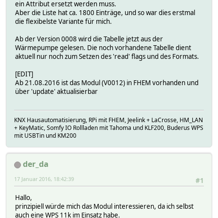
ein Attribut ersetzt werden muss.
Aber die Liste hat ca. 1800 Einträge, und so war dies erstmal
die flexibelste Variante für mich.
Ab der Version 0008 wird die Tabelle jetzt aus der
Wärmepumpe gelesen. Die noch vorhandene Tabelle dient
aktuell nur noch zum Setzen des 'read' flags und des Formats.
[EDIT]
Ab 21.08.2016 ist das Modul (V0012) in FHEM vorhanden und
über 'update' aktualisierbar
KNX Hausautomatisierung, RPi mit FHEM, Jeelink + LaCrosse, HM_LAN
+ KeyMatic, Somfy IO Rollladen mit Tahoma und KLF200, Buderus WPS
mit USBTin und KM200
der_da
17 Januar 2016, 18:42:39
#1
Hallo,
prinzipiell würde mich das Modul interessieren, da ich selbst
auch eine WPS 11k im Einsatz habe.