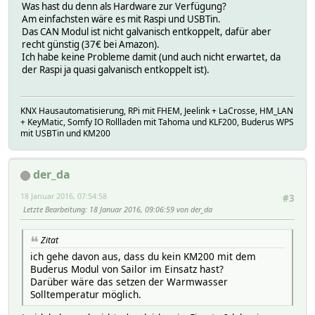
Was hast du denn als Hardware zur Verfügung?
Am einfachsten wäre es mit Raspi und USBTin.
Das CAN Modul ist nicht galvanisch entkoppelt, dafür aber
recht günstig (37€ bei Amazon).
Ich habe keine Probleme damit (und auch nicht erwartet, da
der Raspi ja quasi galvanisch entkoppelt ist).
KNX Hausautomatisierung, RPi mit FHEM, Jeelink + LaCrosse, HM_LAN
+ KeyMatic, Somfy IO Rollladen mit Tahoma und KLF200, Buderus WPS
mit USBTin und KM200
der_da
18 Januar 2016, 07:54:58
#3
Letzte Bearbeitung
: 18 Januar 2016, 09:06:59 von der_da
Zitat
ich gehe davon aus, dass du kein KM200 mit dem
Buderus Modul von Sailor im Einsatz hast?
Darüber wäre das setzen der Warmwasser
Solltemperatur möglich.