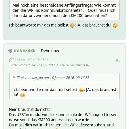
Mal noch eine bescheidene Anfängerfrage: Wie kommt
den die WP ins Kommunikationsnetz? ... Oder muss ich
dann dafür zwingend noch den KM200 beschaffen?
Ich beantworte mir das mal selbst
: JA, das brauchst du!
mike3436
Developer
18 Januar 2016, 19:48:12
#5
Letzte Bearbeitung
: 22 April 2017, 18:24:26 von mike3436
Zitat von: der_da am 18 Januar 2016, 09:16:38
Ich beantworte mir das mal selbst
: JA, das brauchst
du!
Nein brauchst du nicht!
Das USBTin modul wir direkt innerhalb der WP angeschlossen -
da wo sonst das KM200 angeschlossen würde.
Du must dich natürlich trauen, die WP aufzuschrauben, und