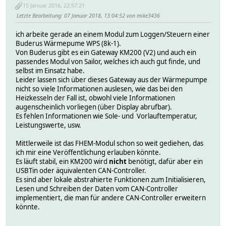
15 Januar 2016, 22:57:21
Letzte Bearbeitung
: 07 Januar 2018, 13:04:52 von mike3436
ich arbeite gerade an einem Modul zum Loggen/Steuern einer
Buderus Wärmepume WPS (8k-1).
Von Buderus gibt es ein Gateway KM200 (V2) und auch ein
passendes Modul von Sailor, welches ich auch gut finde, und
selbst im Einsatz habe.
Leider lassen sich über dieses Gateway aus der Wärmepumpe
nicht so viele Informationen auslesen, wie das bei den
Heizkesseln der Fall ist, obwohl viele Informationen
augenscheinlich vorliegen (über Display abrufbar).
Es fehlen Informationen wie Sole- und Vorlauftemperatur,
Leistungswerte, usw.
Mittlerweile ist das FHEM-Modul schon so weit gediehen, das
ich mir eine Veröffentlichung erlauben könnte.
Es läuft stabil, ein KM200 wird
nicht
benötigt, dafür aber ein
USBTin oder äquivalenten CAN-Controller.
Es sind aber lokale abstrahierte Funktionen zum Initialisieren,
Lesen und Schreiben der Daten vom CAN-Controller
implementiert, die man für andere CAN-Controller erweitern
könnte.