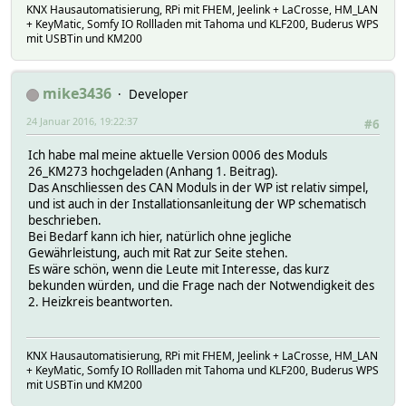
KNX Hausautomatisierung, RPi mit FHEM, Jeelink + LaCrosse, HM_LAN
+ KeyMatic, Somfy IO Rollladen mit Tahoma und KLF200, Buderus WPS
mit USBTin und KM200
mike3436
Developer
24 Januar 2016, 19:22:37
#6
Ich habe mal meine aktuelle Version 0006 des Moduls
26_KM273 hochgeladen (Anhang 1. Beitrag).
Das Anschliessen des CAN Moduls in der WP ist relativ simpel,
und ist auch in der Installationsanleitung der WP schematisch
beschrieben.
Bei Bedarf kann ich hier, natürlich ohne jegliche
Gewährleistung, auch mit Rat zur Seite stehen.
Es wäre schön, wenn die Leute mit Interesse, das kurz
bekunden würden, und die Frage nach der Notwendigkeit des
2. Heizkreis beantworten.
KNX Hausautomatisierung, RPi mit FHEM, Jeelink + LaCrosse, HM_LAN
+ KeyMatic, Somfy IO Rollladen mit Tahoma und KLF200, Buderus WPS
mit USBTin und KM200