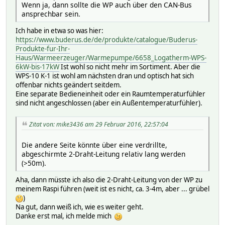
Wenn ja, dann sollte die WP auch über den CAN-Bus
ansprechbar sein.
Ich habe in etwa so was hier:
https://www.buderus.de/de/produkte/catalogue/Buderus-
Produkte-fur-Ihr-
Haus/Warmeerzeuger/Warmepumpe/6658_Logatherm-WPS-
6kW-bis-17kW
Ist wohl so nicht mehr im Sortiment. Aber die
WPS-10 K-1 ist wohl am nächsten dran und optisch hat sich
offenbar nichts geändert seitdem.
Eine separate Bedieneinheit oder ein Raumtemperaturfühler
sind nicht angeschlossen (aber ein Außentemperaturfühler).
Zitat von: mike3436 am 29 Februar 2016, 22:57:04
Die andere Seite könnte über eine verdrillte,
abgeschirmte 2-Draht-Leitung relativ lang werden
(>50m).
Aha, dann müsste ich also die 2-Draht-Leitung von der WP zu
meinem Raspi führen (weit ist es nicht, ca. 3-4m, aber ... grübel
)
Na gut, dann weiß ich, wie es weiter geht.
Danke erst mal, ich melde mich