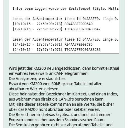
Info: beim Loggen wurde der Zeitstempel (2Byte, Milliseku
Lesen der Außentemperatur (Lese Id 04A83FE0, Länge 0, Ant
[19/10/15 - 22:59:09:218] R04A83FE0
[19/10/15 - 22:59:09:220] T0CA83FE020043
Lesen der Außentemperatur (Lese Id 04AA7FE0, Länge 0, Ant
[24/10/15 - 17:57:45:971] R04AA7FE003C
[24/10/15 - 17:57:45:971] T0CAA7FE0201A83C86 
Wird jetzt das KM200 neu angeschlossen, dann kommt erstmal
ein wahres Feuerwerk an CAN-Telegrammen.
Die Analyse zeigte erstaunliches:
Es wird von KM200 eine 60kB grosse Tabelle mit allen
abrufbaren Werten gelesen.
Diese beinhaltet den Bezeichner im Klartext, und einen Index,
aus welchem man direkt die CAN-Id's berechnen kann.
Mit Hilfe dieser Tabelle kommt man an alle Werte, die bisher
über das KM200 nicht abrufbar oder setzbar waren.
Die Bezeichner sind etwas kryptisch, und sind nicht immer
Englisch sondern eher aus dem Skandinavischen Raum.
Die Semikolon gehören nicht zur abgerufenen Tabelle, und