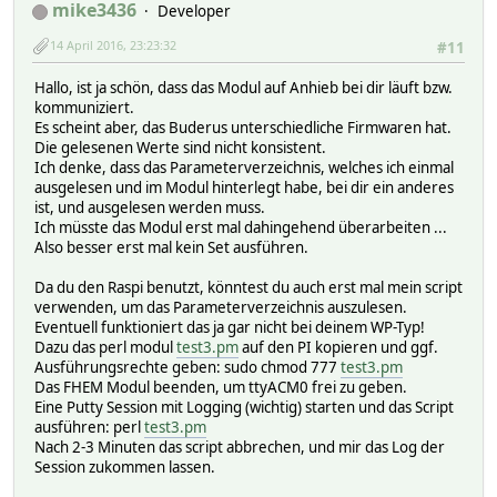
mike3436
Developer
2016-04-14 20:31:50 0008C401 0
2016-04-14 20:31:47 00090200 0
14 April 2016, 23:23:32
#11
2016-04-14 20:31:51 00094401 0
2016-04-14 20:38:24 00098401 94
Hallo, ist ja schön, dass das Modul auf Anhieb bei dir läuft bzw.
2016-04-14 20:31:37 0009C401 4
kommuniziert.
2016-04-14 20:31:38 000A8401 0
Es scheint aber, das Buderus unterschiedliche Firmwaren hat.
2016-04-14 20:31:39 000AC401 -520
Die gelesenen Werte sind nicht konsistent.
2016-04-14 20:31:39 000B4401 0
Ich denke, dass das Parameterverzeichnis, welches ich einmal
2016-04-14 20:31:40 000B8401 0
ausgelesen und im Modul hinterlegt habe, bei dir ein anderes
2016-04-14 20:31:41 000BC401 0
ist, und ausgelesen werden muss.
2016-04-14 20:31:56 000D4401 0
Ich müsste das Modul erst mal dahingehend überarbeiten ...
2016-04-14 20:31:48 000F0401 0
Also besser erst mal kein Set ausführen.
2016-04-14 20:38:43 000F4401 1
2016-04-14 20:31:42 000FC401 0
Da du den Raspi benutzt, könntest du auch erst mal mein script
2016-04-14 20:31:43 00178401 0
verwenden, um das Parameterverzeichnis auszulesen.
2016-04-14 20:31:44 0017C401 250
Eventuell funktioniert das ja gar nicht bei deinem WP-Typ!
2016-04-14 20:31:44 00180401 -200
Dazu das perl modul
test3.pm
auf den PI kopieren und ggf.
2016-04-14 20:31:45 00190401 0
Ausführungsrechte geben: sudo chmod 777
test3.pm
2016-04-14 20:31:46 00198401 0
Das FHEM Modul beenden, um ttyACM0 frei zu geben.
2016-04-14 20:31:46 0019C401 0
Eine Putty Session mit Logging (wichtig) starten und das Script
2016-04-14 20:31:47 001B4401 9
ausführen: perl
test3.pm
2016-04-14 20:40:04 01FFC401 450805787185665
Nach 2-3 Minuten das script abbrechen, und mir das Log der
2016-04-14 20:40:03 08000200 352
Session zukommen lassen.
2016-04-14 20:38:36 08004200 687
2016-04-14 20:36:20 08008200 380