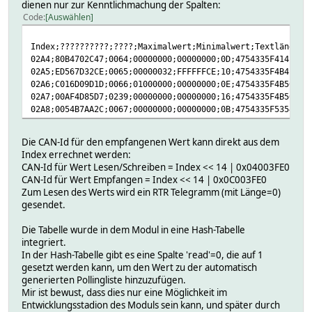
dienen nur zur Kenntlichmachung der Spalten:
Code
Auswählen
Index;??????????;????;Maximalwe
02A4;80B4702C47;0064;00000000;00
02A5;ED567D32CE;0065;00000032;FFFFF
02A6;C016D09D1D;0066;01000000;000
02A7;00AF4D85D7;0239;00000000;00000000;1
02A8;0054B7AA2C;0067;00000000;
Die CAN-Id für den empfangenen Wert kann direkt aus dem
Index errechnet werden:
CAN-Id für Wert Lesen/Schreiben = Index << 14 | 0x04003FE0
CAN-Id für Wert Empfangen = Index << 14 | 0x0C003FE0
Zum Lesen des Werts wird ein RTR Telegramm (mit Länge=0)
gesendet.
Die Tabelle wurde in dem Modul in eine Hash-Tabelle
integriert.
In der Hash-Tabelle gibt es eine Spalte 'read'=0, die auf 1
gesetzt werden kann, um den Wert zu der automatisch
generierten Pollingliste hinzuzufügen.
Mir ist bewust, dass dies nur eine Möglichkeit im
Entwicklungsstadion des Moduls sein kann, und später durch