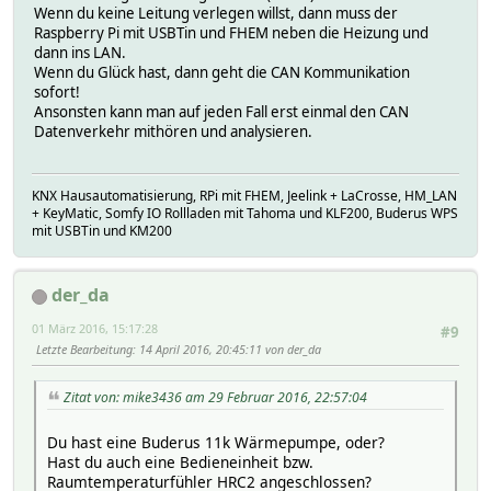
Wenn du keine Leitung verlegen willst, dann muss der
Raspberry Pi mit USBTin und FHEM neben die Heizung und
dann ins LAN.
Wenn du Glück hast, dann geht die CAN Kommunikation
sofort!
Ansonsten kann man auf jeden Fall erst einmal den CAN
Datenverkehr mithören und analysieren.
KNX Hausautomatisierung, RPi mit FHEM, Jeelink + LaCrosse, HM_LAN
+ KeyMatic, Somfy IO Rollladen mit Tahoma und KLF200, Buderus WPS
mit USBTin und KM200
der_da
01 März 2016, 15:17:28
#9
Letzte Bearbeitung
: 14 April 2016, 20:45:11 von der_da
Zitat von: mike3436 am 29 Februar 2016, 22:57:04
Du hast eine Buderus 11k Wärmepumpe, oder?
Hast du auch eine Bedieneinheit bzw.
Raumtemperaturfühler HRC2 angeschlossen?