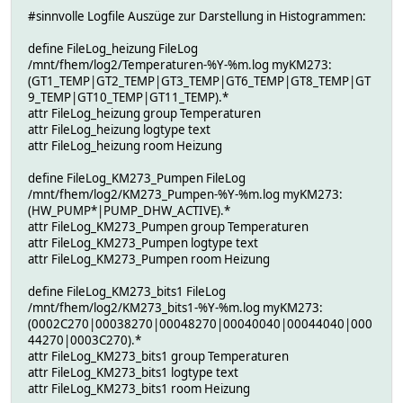
#sinnvolle Logfile Auszüge zur Darstellung in Histogrammen:
define FileLog_heizung FileLog
/mnt/fhem/log2/Temperaturen-%Y-%m.log myKM273:
(GT1_TEMP|GT2_TEMP|GT3_TEMP|GT6_TEMP|GT8_TEMP|GT
9_TEMP|GT10_TEMP|GT11_TEMP).*
attr FileLog_heizung group Temperaturen
attr FileLog_heizung logtype text
attr FileLog_heizung room Heizung
define FileLog_KM273_Pumpen FileLog
/mnt/fhem/log2/KM273_Pumpen-%Y-%m.log myKM273:
(HW_PUMP*|PUMP_DHW_ACTIVE).*
attr FileLog_KM273_Pumpen group Temperaturen
attr FileLog_KM273_Pumpen logtype text
attr FileLog_KM273_Pumpen room Heizung
define FileLog_KM273_bits1 FileLog
/mnt/fhem/log2/KM273_bits1-%Y-%m.log myKM273:
(0002C270|00038270|00048270|00040040|00044040|000
44270|0003C270).*
attr FileLog_KM273_bits1 group Temperaturen
attr FileLog_KM273_bits1 logtype text
attr FileLog_KM273_bits1 room Heizung