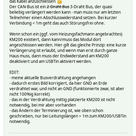
das Kabel anzuschliessen
Der CAN-Bus ist ein
2-Draht Bus
3-Draht Bus, der quasi
beliebig verlängert werden kann - man muss nur am letzten
Teilnehmer einen Abschlusswiderstand setzen. Bei kurzer
Verbindung < 1m geht das auch Störungsfrei ohne.
Wenn schon ein (ggf. vom Heizungsfachmann angebrachtes)
KM200 existiert, dann kann/muss das Modul dort
angeschlossen werden. Hier gilt das gleiche Prinzip: eine kurze
Verlängerung ist erlaubt, und wenn man erst durch ganze
Haus muss, dann muss der Endwiderstand am KM200
deaktiviert und am USBTin aktiviert werden.
EDIT:
- meine aktuelle Busverdrahtung angehangen
- dadurch erstes Bild korrigiert, da hier GND an Erde
verdrahtet war, und nicht an GND (funktionierte zwar, ist aber
nicht 100%ig korrekt)
- das in der Verdrahtung mittig platzierte KM200 ist nicht
notwendig, bei mir aber vorhanden
- das Ändern der Terminierung ist, wie oben schon
geschrieben, nur bei Leitungslängen > 1m zum KM200/USBTin
notwendig.