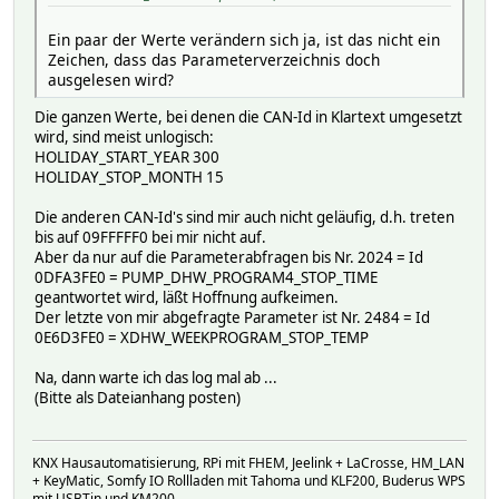
2016-04-14 20:32:32 080D8401 0
2016-04-14 20:32:33 080DC401 -519
Ein paar der Werte verändern sich ja, ist das nicht ein
2016-04-14 20:32:35 080E0401 0
Zeichen, dass das Parameterverzeichnis doch
2016-04-14 20:32:36 080E4401 0
ausgelesen wird?
2016-04-14 20:32:19 08100401 0
Die ganzen Werte, bei denen die CAN-Id in Klartext umgesetzt
2016-04-14 20:32:14 08114401 0
wird, sind meist unlogisch:
2016-04-14 20:32:11 08138401 -521
HOLIDAY_START_YEAR 300
2016-04-14 20:31:58 08148401 0
HOLIDAY_STOP_MONTH 15
2016-04-14 20:32:12 0814C401 0
2016-04-14 20:32:13 08150401 0
Die anderen CAN-Id's sind mir auch nicht geläufig, d.h. treten
2016-04-14 20:32:15 08174401 480
bis auf 09FFFFF0 bei mir nicht auf.
2016-04-14 20:32:23 081A0401 0
Aber da nur auf die Parameterabfragen bis Nr. 2024 = Id
2016-04-14 20:32:10 081A4401 0
0DFA3FE0 = PUMP_DHW_PROGRAM4_STOP_TIME
2016-04-14 20:32:18 081A8401 0
geantwortet wird, läßt Hoffnung aufkeimen.
2016-04-14 20:32:20 081AC401 200
Der letzte von mir abgefragte Parameter ist Nr. 2484 = Id
2016-04-14 20:32:24 081B0401 0
0E6D3FE0 = XDHW_WEEKPROGRAM_STOP_TEMP
2016-04-14 20:31:37 09FFC180 129
2016-04-14 20:31:55 09FFC200 131
Na, dann warte ich das log mal ab ...
2016-04-14 20:32:25 09FFC401 312
(Bitte als Dateianhang posten)
2016-04-14 20:31:37 09FFFFF0 16778240
2016-04-14 20:32:12 ADDITIONAL_DHW_ACKNOWLEDGED 0
2016-04-14 20:32:12 ADDITIONAL_ELECTRIC_COUNT 20
2016-04-14 20:32:11 ADDITIONAL_GTf_AVERAGE 5
KNX Hausautomatisierung, RPi mit FHEM, Jeelink + LaCrosse, HM_LAN
2016-04-14 20:32:11 ADDITIONAL_GTf_AVERAGE_OLD 750
+ KeyMatic, Somfy IO Rollladen mit Tahoma und KLF200, Buderus WPS
2016-04-14 20:32:11 CONFIGURATION 0
mit USBTin und KM200