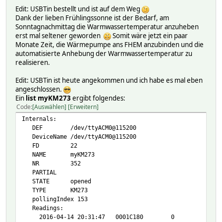
Edit: USBTin bestellt und ist auf dem Weg
Dank der lieben Frühlingssonne ist der Bedarf, am
Sonntagnachmittag die Warmwassertemperatur anzuheben
erst mal seltener geworden
Somit wäre jetzt ein paar
Monate Zeit, die Wärmepumpe ans FHEM anzubinden und die
automatisierte Anhebung der Warmwassertemperatur zu
realisieren.
Edit: USBTin ist heute angekommen und ich habe es mal eben
angeschlossen.
Ein
list myKM273
ergibt folgendes:
Code
Auswählen
Erweitern
Internals:
DEF /dev/ttyACM0@115200
DeviceName /dev/ttyACM0@115200
FD 22
NAME myKM273
NR 352
PARTIAL
STATE opened
TYPE KM273
pollingIndex 153
Readings:
2016-04-14 20:31:47 0001C180 0