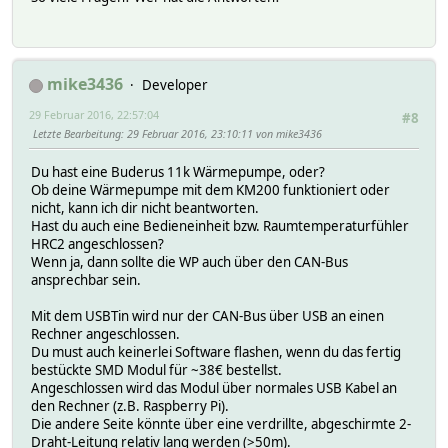
mike3436
Developer
29 Februar 2016, 22:57:04
#8
Letzte Bearbeitung
: 29 Februar 2016, 23:10:11 von mike3436
Du hast eine Buderus 11k Wärmepumpe, oder?
Ob deine Wärmepumpe mit dem KM200 funktioniert oder
nicht, kann ich dir nicht beantworten.
Hast du auch eine Bedieneinheit bzw. Raumtemperaturfühler
HRC2 angeschlossen?
Wenn ja, dann sollte die WP auch über den CAN-Bus
ansprechbar sein.
Mit dem USBTin wird nur der CAN-Bus über USB an einen
Rechner angeschlossen.
Du must auch keinerlei Software flashen, wenn du das fertig
bestückte SMD Modul für ~38€ bestellst.
Angeschlossen wird das Modul über normales USB Kabel an
den Rechner (z.B. Raspberry Pi).
Die andere Seite könnte über eine verdrillte, abgeschirmte 2-
Draht-Leitung relativ lang werden (>50m).