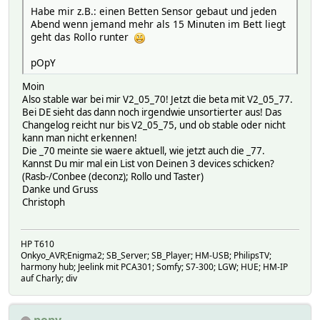
Habe mir z.B.: einen Betten Sensor gebaut und jeden
Abend wenn jemand mehr als 15 Minuten im Bett liegt
geht das Rollo runter
pOpY
Moin
Also stable war bei mir V2_05_70! Jetzt die beta mit V2_05_77.
Bei DE sieht das dann noch irgendwie unsortierter aus! Das
Changelog reicht nur bis V2_05_75, und ob stable oder nicht
kann man nicht erkennen!
Die _70 meinte sie waere aktuell, wie jetzt auch die _77.
Kannst Du mir mal ein List von Deinen 3 devices schicken?
(Rasb-/Conbee (deconz); Rollo und Taster)
Danke und Gruss
Christoph
HP T610
Onkyo_AVR;Enigma2; SB_Server; SB_Player; HM-USB; PhilipsTV;
harmony hub; Jeelink mit PCA301; Somfy; S7-300; LGW; HUE; HM-IP
auf Charly; div