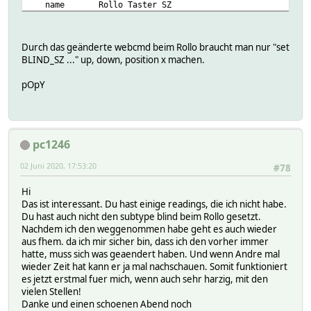
name Rollo Taster SZ
battery 57
stateFormat {
on 1
lastupdated 2020-06-02T14:34:37.754
my $battery = ReadingsVal("BAT_".$name,"battery",
reachable 1
setList:
GetROLLOStateFormat($battery,ReadingsVal($name,"p
swversion 2.2.010
Attributes:
Durch das geänderte webcmd beim Rollo braucht man nur "set
}
type ZHASwitch
IODev deCONZ
BLIND_SZ ..." up, down, position x machen.
userReadings position { ceil(100 * ReadingsVal($name,"b
uniqueid XXXXXXXX
webCmd up:down:position
READINGS:
pOpY
widgetOverride position:slider,0,1,100
2020-05-25 11:16:14 battery 100
2020-05-25 11:16:14 batterystate high
2020-05-25 11:16:14 reachable 1
2020-06-02 07:58:33 state 1002
pc1246
helper:
devtype S
02 Juni 2020, 17:53:20
#78
reachable 0
update_timeout 1
Hi
configList:
Das ist interessant. Du hast einige readings, die ich nicht habe.
json:
Du hast auch nicht den subtype blind beim Rollo gesetzt.
ep 1
Nachdem ich den weggenommen habe geht es auch wieder
etag XXXXXXXX
aus fhem. da ich mir sicher bin, dass ich den vorher immer
lastseen 2020-06-02T05:58:33.283
hatte, muss sich was geaendert haben. Und wenn Andre mal
manufacturername IKEA of Sweden
wieder Zeit hat kann er ja mal nachschauen. Somit funktioniert
mode 1
es jetzt erstmal fuer mich, wenn auch sehr harzig, mit den
modelid TRADFRI open/close remote
vielen Stellen!
name Rollo Taster SZ
Danke und einen schoenen Abend noch
swversion 2.2.010