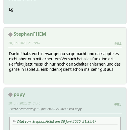
Lg
StephanFHEM
30 Juni 2020, 21:39:47
#84
Danke! habs vorhin zwar genau so gemacht und da klappte es
nicht aber nun mit erneutem Versuch hat alles funktioniert.
Perfekt! jetzt muss ich nur noch den Schalter anlernen und das
ganze in TabletUI einbinden:-) sieht schon mal sehr gut aus
popy
30 Juni 2020, 21:51:45
#85
Letzte Bearbeitung
: 30 Juni 2020, 21:56:47 von popy
Zitat von: StephanFHEM am 30 Juni 2020, 21:39:47