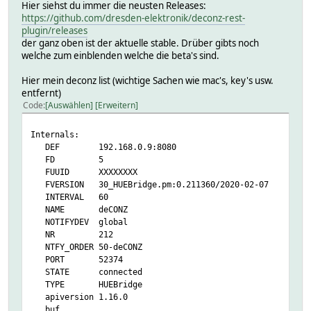
Hier siehst du immer die neusten Releases:
https://github.com/dresden-elektronik/deconz-rest-
plugin/releases
der ganz oben ist der aktuelle stable. Drüber gibts noch
welche zum einblenden welche die beta's sind.
Hier mein deconz list (wichtige Sachen wie mac's, key's usw.
entfernt)
Code
Auswählen
Erweitern
Internals:
DEF 192.168.0.9:8080
FD 5
FUUID XXXXXXXX
FVERSION 30_HUEBridge.pm:0.211360/2020-02-07
INTERVAL 60
NAME deCONZ
NOTIFYDEV global
NR 212
NTFY_ORDER 50-deCONZ
PORT 52374
STATE connected
TYPE HUEBridge
apiversion 1.16.0
buf