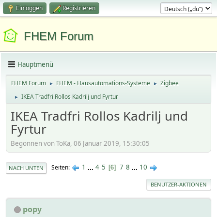
Einloggen
Registrieren
FHEM Forum
Hauptmenü
FHEM Forum
FHEM - Hausautomations-Systeme
Zigbee
►
►
IKEA Tradfri Rollos Kadrilj und Fyrtur
►
IKEA Tradfri Rollos Kadrilj und
Fyrtur
Begonnen von ToKa, 06 Januar 2019, 15:30:05
1
...
4
5
7
8
...
10
Seiten
6
NACH UNTEN
BENUTZER-AKTIONEN
popy