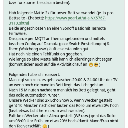
bzw. funktioniert es da am besten).
Hab folgende Matte 2x für unser Bett verwendet (je 1x pro
Bettseite - Ehebett):
https://www.pearl.at/at-a-NX5767-
3110.shtml
Beide angeschlossen an einen Sonoff Basic mit Tasmota
Firmware.
Das ganze per MQTT an fhem angebunden und mittels
bisschen Config auf Tasmota (paar Switch Einstellungen) &
fhem (Watchdog usw.) läuft es erstaunlich gut.
Hat noch nie einen Fehlfunktion gegeben.
Wie lange so eine Matte hält kann ich allerdings nicht sagen
(kommt sicher auch auf die Aktivität drauf an
)
Folgendes habe ich realisiert:
Man legt sich rein, es geht zwischen 20:00 & 24:00 Uhr der TV
an wenn noch niemand im Bett liegt, das Licht geht an.
Nach 15 Minuten nachdem man sich ins Bett gelegt hat, geht
das Rollo automatisch runter.
Unsere Wecker sind 2x Echo Show 5, wenn Wecker gestellt
geht 10 Minuten nach dem läuten das Rollo um etwa 20% hoch
(lässt etwas Licht herein zum wach werden).
Falls kein Wecker über Alexa gestellt (WE usw.) geht das Rollo
um 08:00 Uhr Früh um etwa 20% hoch (damit Mann/Frau nicht
den Tag verschläft
)