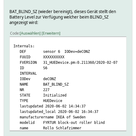
uniqueid XXXXXXXX
group Geräte
READINGS:
httpUtils 1
BAT_BLIND_SZ (wieder bereinigt), dieses Gerät stellt den
2020-06-02 08:00:00 alarm_this_day off
icon hue_filled_bridge_v2
Battery Level zur Verfügung welcher beim BLIND_SZ
2020-05-29 20:18:38 alert none
key XXXXXXXXXXXX
angezeigt wird:
2020-06-02 07:58:48 bri 0
room System
2020-06-02 07:58:48 onoff 0
webCmd pct:toggle:on:off
Code
Auswählen
Erweitern
2020-06-02 07:58:48 pct 0
2020-06-02 16:37:33 position 0
Internals:
2020-06-02 06:40:01 reachable 1
DEF sensor 6 IODev=deCONZ
2020-06-02 16:37:33 state off
FUUID XXXXXXXXXX
helper:
FVERSION 31_HUEDevice.pm:0.211360/2020-02-07
alert none
ID S6
battery -1
INTERVAL
bri 0
IODev deCONZ
colormode
NAME BAT_BLIND_SZ
ct -1
NR 227
devtype
STATE Initialized
effect
TYPE HUEDevice
hue -1
lastupdated 2020-06-02 14:34:37
mode
lastupdated_local 2020-06-02 16:34:37
on 0
manufacturername IKEA of Sweden
pct 0
modelid FYRTUR block-out roller blind
reachable 1
name Rollo Schlafzimmer
rgb
on 1
sat -1