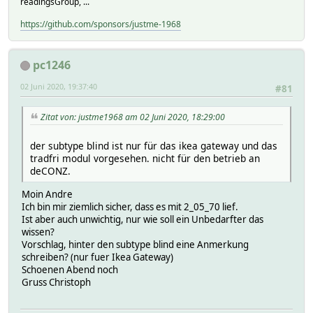
readingsGroup, ...
https://github.com/sponsors/justme-1968
pc1246
02 Juni 2020, 19:37:40
#81
Zitat von: justme1968 am 02 Juni 2020, 18:29:00
der subtype blind ist nur für das ikea gateway und das
tradfri modul vorgesehen. nicht für den betrieb an
deCONZ.
Moin Andre
Ich bin mir ziemlich sicher, dass es mit 2_05_70 lief.
Ist aber auch unwichtig, nur wie soll ein Unbedarfter das
wissen?
Vorschlag, hinter den subtype blind eine Anmerkung
schreiben? (nur fuer Ikea Gateway)
Schoenen Abend noch
Gruss Christoph