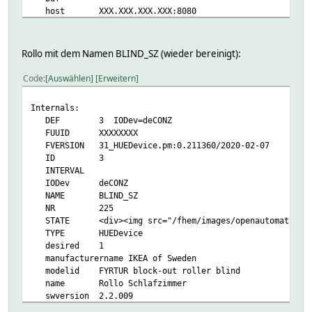
host XXX.XXX.XXX.XXX:8080
mac xxxxxxxxxxxxxxxxx
manufacturer Royal Philips Electronics
modelName Philips hue bridge 2015
Rollo mit dem Namen BLIND_SZ (wieder bereinigt):
modelid deCONZ
name MyBridge
Code
Auswählen
Erweitern
swversion 2.5.77
updatestate 0
Internals:
websocket 1
DEF 3 IODev=deCONZ
websocketport 443
FUUID XXXXXXXX
zigbeechannel XXX
FVERSION 31_HUEDevice.pm:0.211360/2020-02-07
READINGS:
ID 3
2020-03-05 12:16:01 alert none
INTERVAL
2020-06-02 08:16:59 lastError resource, /lights/
IODev deCONZ
2020-03-05 12:16:01 reachable 1
NAME BLIND_SZ
2020-06-02 16:31:32 state connected
NR 225
helper:
STATE <div><img src="/fhem/images/openautomation/fts_wi
apiversion 69632
TYPE HUEDevice
count 0
desired 1
last_config_timestamp 1591108292
manufacturername IKEA of Sweden
offsetUTC 7200
modelid FYRTUR block-out roller blind
updatestate 0
name Rollo Schlafzimmer
Attributes:
swversion 2.2.009
alias deCONZ Phoscon Gateway
type Window covering device
devStateIcon connected:rc_GREEN:on disconnected:rc_RED: