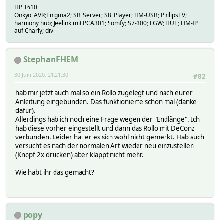
HP T610
Onkyo_AVR;Enigma2; SB_Server; SB_Player; HM-USB; PhilipsTV;
harmony hub; Jeelink mit PCA301; Somfy; S7-300; LGW; HUE; HM-IP
auf Charly; div
StephanFHEM
30 Juni 2020, 21:21:30
#82
hab mir jetzt auch mal so ein Rollo zugelegt und nach eurer
Anleitung eingebunden. Das funktionierte schon mal (danke
dafür).
Allerdings hab ich noch eine Frage wegen der "Endlänge". Ich
hab diese vorher eingestellt und dann das Rollo mit DeConz
verbunden. Leider hat er es sich wohl nicht gemerkt. Hab auch
versucht es nach der normalen Art wieder neu einzustellen
(Knopf 2x drücken) aber klappt nicht mehr.
Wie habt ihr das gemacht?
popy