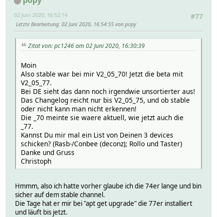
popy
02 Juni 2020, 16:52:14
#77
Letzte Bearbeitung
: 02 Juni 2020, 16:54:55 von popy
Zitat von: pc1246 am 02 Juni 2020, 16:30:39
Moin
Also stable war bei mir V2_05_70! Jetzt die beta mit
V2_05_77.
Bei DE sieht das dann noch irgendwie unsortierter aus!
Das Changelog reicht nur bis V2_05_75, und ob stable
oder nicht kann man nicht erkennen!
Die _70 meinte sie waere aktuell, wie jetzt auch die
_77.
Kannst Du mir mal ein List von Deinen 3 devices
schicken? (Rasb-/Conbee (deconz); Rollo und Taster)
Danke und Gruss
Christoph
Hmmm, also ich hatte vorher glaube ich die 74er lange und bin
sicher auf dem stable channel.
Die Tage hat er mir bei "apt get upgrade" die 77er installiert
und läuft bis jetzt.