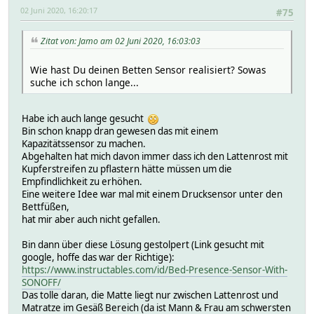
02 Juni 2020, 16:20:17
#75
Zitat von: Jamo am 02 Juni 2020, 16:03:03
Wie hast Du deinen Betten Sensor realisiert? Sowas
suche ich schon lange...
Habe ich auch lange gesucht
Bin schon knapp dran gewesen das mit einem
Kapazitätssensor zu machen.
Abgehalten hat mich davon immer dass ich den Lattenrost mit
Kupferstreifen zu pflastern hätte müssen um die
Empfindlichkeit zu erhöhen.
Eine weitere Idee war mal mit einem Drucksensor unter den
Bettfüßen,
hat mir aber auch nicht gefallen.
Bin dann über diese Lösung gestolpert (Link gesucht mit
google, hoffe das war der Richtige):
https://www.instructables.com/id/Bed-Presence-Sensor-With-
SONOFF/
Das tolle daran, die Matte liegt nur zwischen Lattenrost und
Matratze im Gesäß Bereich (da ist Mann & Frau am schwersten