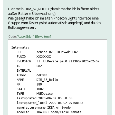
reachable 1
update_timeout -1
swversion 2.2.009
xy
Hier mein DIM_SZ_ROLLO (damit mache ich in fhem nichts
type ZHABattery
json:
außer Batterie Überwachung).
uniqueid XXXXXXXXXX
etag XXXXXXXX
Wie gesagt habe ich im alten Phoscon Light Interface eine
READINGS:
lastseen 2020-06-02T14:34:53.086
Gruppe vom Taster (wird automatisch angelegt) und da das
2020-06-02 16:34:37 battery 57
manufacturername IKEA of Sweden
Rollo zugewiesen:
2020-03-22 13:25:33 batterystate high
modelid FYRTUR block-out roller blind
2020-05-22 11:59:16 reachable 1
name Rollo Schlafzimmer
Code
Auswählen
Erweitern
helper:
swversion 2.2.009
devtype S
type Window covering device
Internals:
reachable 0
uniqueid XXXXXXXX
DEF sensor 82 IODev=deCONZ
update_timeout 1
state:
FUUID XXXXXXXX
configList:
alert none
FVERSION 31_HUEDevice.pm:0.211360/2020-02-07
json:
bri 0
ID S82
ep 1
lift 0
INTERVAL
etag XXXXXXXXXX
Attributes:
IODev deCONZ
lastseen 2020-06-02T14:34:53.086
IODev deCONZ
NAME DIM_SZ_Rollo
manufacturername IKEA of Sweden
alias Rollo
NR 389
modelid FYRTUR block-out roller blind
color-icons 2
STATE 1002
name Rollo Schlafzimmer
devStateIcon 1
TYPE HUEDevice
swversion 2.2.009
eventMap /pct 0:up/pct 100:down/pct:position
lastupdated 2020-06-02 05:58:33
type ZHABattery
group Geräte
lastupdated_local 2020-06-02 07:58:33
uniqueid XXXXXXXXXX
icon fts_window_2w
manufacturername IKEA of Sweden
config:
model FYRTUR block-out roller blind
modelid TRADFRI open/close remote
state:
room Schlafzimmer