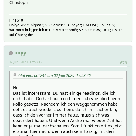
Christoph
type ZHASwitch
uniqueid XXXXXXXX
config:
alert none
HP T610
battery 100
Onkyo_AVR;Enigma2; SB_Server; SB_Player; HM-USB; PhilipsTV;
harmony hub; Jeelink mit PCA301; Somfy; S7-300; LGW; HUE; HM-IP
group 16
auf Charly; div
state:
buttonevent 1002
lastupdated 2020-06-02T05:58:33.283
popy
setList:
Attributes:
02 Juni 2020, 17:58:12
#79
IODev deCONZ
alias Rollo Taster SZ
group Schlafzimmer
Zitat von: pc1246 am 02 Juni 2020, 17:53:20
icon taster_ch
room System
Hi
Das ist interessant. Du hast einige readings, die ich
nicht habe. Du hast auch nicht den subtype blind beim
Rollo gesetzt. Nachdem ich den weggenommen habe
geht es auch wieder aus fhem. da ich mir sicher bin,
dass ich den vorher immer hatte, muss sich was
geaendert haben. Und wenn Andre mal wieder Zeit hat
kann er ja mal nachschauen. Somit funktioniert es jetzt
erstmal fuer mich, wenn auch sehr harzig, mit den