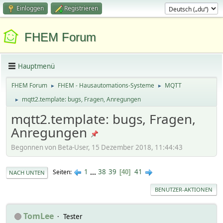
Einloggen
Registrieren
FHEM Forum
Hauptmenü
FHEM Forum
FHEM - Hausautomations-Systeme
MQTT
►
►
mqtt2.template: bugs, Fragen, Anregungen
►
mqtt2.template: bugs, Fragen,
Anregungen
Begonnen von Beta-User, 15 Dezember 2018, 11:44:43
1
...
38
39
41
Seiten
40
NACH UNTEN
BENUTZER-AKTIONEN
TomLee
Tester