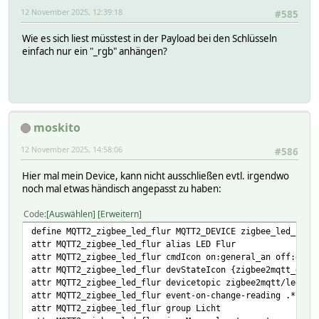
12 November 2025, 12:39:18
#585
Wie es sich liest müsstest in der Payload bei den Schlüsseln
einfach nur ein "_rgb" anhängen?
moskito
12 November 2025, 14:58:06
#586
Hier mal mein Device, kann nicht ausschließen evtl. irgendwo
noch mal etwas händisch angepasst zu haben:
Code
Auswählen
Erweitern
define MQTT2_zigbee_led_flur MQTT2_DEVICE zigbee_led_flur
attr MQTT2_zigbee_led_flur alias LED Flur
attr MQTT2_zigbee_led_flur cmdIcon on:general_an off:gene
attr MQTT2_zigbee_led_flur devStateIcon {zigbee2mqtt_devS
attr MQTT2_zigbee_led_flur devicetopic zigbee2mqtt/led_fl
attr MQTT2_zigbee_led_flur event-on-change-reading .*
attr MQTT2_zigbee_led_flur group Licht