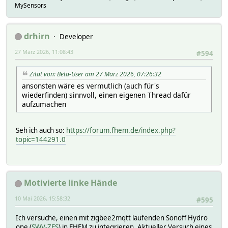
defmod DEVICE_CH# MQTT2_\DEVICE
MySensors
attr DEVICE_CH# devicetopic DEV_TPC
loop:END
set DEVICE attrTemplate set_associatedWith \CHANNELS=4
drhirn
Developer
setreading DEVICE,DEVICE_CH2,DEVICE_CH3,DEVICE_CH4 attrTe
attr DEVICE,DEVICE_CH2,DEVICE_CH3,DEVICE_CH4 model powers
27 März 2026, 11:08:43
#594
Zitat von: Beta-User am 27 März 2026, 07:26:32
ansonsten wäre es vermutlich (auch für's
wiederfinden) sinnvoll, einen eigenen Thread dafür
aufzumachen
Seh ich auch so:
https://forum.fhem.de/index.php?
topic=144291.0
Motivierte linke Hände
10 Mai 2026, 15:58:32
#595
Ich versuche, einen mit zigbee2mqtt laufenden Sonoff Hydro
one (
SWV-ZFS
) in FHEM zu integrieren. Aktueller Versuch eines