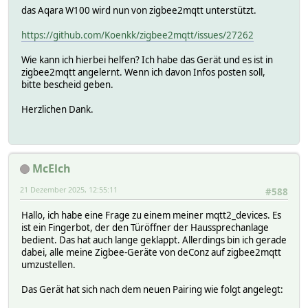
das Aqara W100 wird nun von zigbee2mqtt unterstützt.
https://github.com/Koenkk/zigbee2mqtt/issues/27262
Wie kann ich hierbei helfen? Ich habe das Gerät und es ist in
zigbee2mqtt angelernt. Wenn ich davon Infos posten soll,
bitte bescheid geben.
Herzlichen Dank.
McElch
21 Dezember 2025, 12:55:11
#588
Hallo, ich habe eine Frage zu einem meiner mqtt2_devices. Es
ist ein Fingerbot, der den Türöffner der Haussprechanlage
bedient. Das hat auch lange geklappt. Allerdings bin ich gerade
dabei, alle meine Zigbee-Geräte von deConz auf zigbee2mqtt
umzustellen.
Das Gerät hat sich nach dem neuen Pairing wie folgt angelegt: