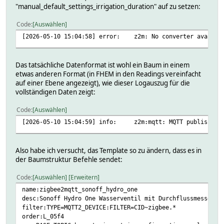
valve_alarm_settings_enable_alarm_water_leak:true,false 
"manual_default_settings_irrigation_duration" auf zu setzen:
valve_alarm_settings_alarm_water_leak_duration:slider,1,
valve_alarm_settings_enable_alarm_water_shortage:true,fa
Code
Auswählen
valve_alarm_settings_alarm_water_shortage_duration:slide
[2026-05-10 15:04:58] error: z2m: No converter available
valve_alarm_settings_enable_water_shortage_auto_close:tr
attr DEVICE model zigbee2mqtt_sonoff_hydro_one
setreading DEVICE attrTemplateVersion 20260510_18
Das tatsächliche Datenformat ist wohl ein Baum in einem
etwas anderen Format (in FHEM in den Readings vereinfacht
auf einer Ebene angezeigt), wie dieser Logauszug für die
vollständigen Daten zeigt:
Code
Auswählen
[2026-05-10 15:04:59] info: z2m:mqtt: MQTT publish: topic
Also habe ich versucht, das Template so zu ändern, dass es in
der Baumstruktur Befehle sendet:
Code
Auswählen
Erweitern
name:zigbee2mqtt_sonoff_hydro_one
desc:Sonoff Hydro One Wasserventil mit Durchflussmesser
filter:TYPE=MQTT2_DEVICE:FILTER=CID~zigbee.*
order:L_05f4