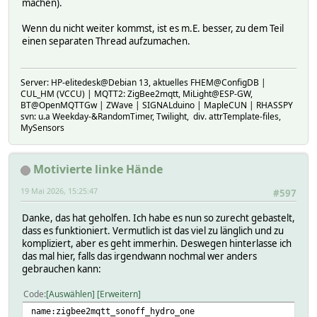
machen).
Wenn du nicht weiter kommst, ist es m.E. besser, zu dem Teil
einen separaten Thread aufzumachen.
Server: HP-elitedesk@Debian 13, aktuelles FHEM@ConfigDB |
CUL_HM (VCCU) | MQTT2: ZigBee2mqtt, MiLight@ESP-GW,
BT@OpenMQTTGw | ZWave | SIGNALduino | MapleCUN | RHASSPY
svn: u.a Weekday-&RandomTimer, Twilight, div. attrTemplate-files,
MySensors
Motivierte linke Hände
19 Mai 2026, 15:25:47
#597
Danke, das hat geholfen. Ich habe es nun so zurecht gebastelt,
dass es funktioniert. Vermutlich ist das viel zu länglich und zu
kompliziert, aber es geht immerhin. Deswegen hinterlasse ich
das mal hier, falls das irgendwann nochmal wer anders
gebrauchen kann:
Code
Auswählen
Erweitern
name:zigbee2mqtt_sonoff_hydro_one