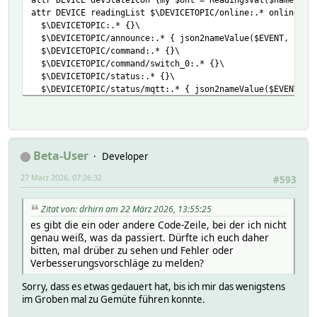
attr DEVICE readingList $\DEVICETOPIC/online:.* online\
$\DEVICETOPIC:.* {}\
$\DEVICETOPIC/announce:.* { json2nameValue($EVENT, '', $
$\DEVICETOPIC/command:.* {}\
$\DEVICETOPIC/command/switch_0:.* {}\
$\DEVICETOPIC/status:.* {}\
$\DEVICETOPIC/status/mqtt:.* { json2nameValue($EVENT, 'm
$\DEVICETOPIC/status/sys:.* { json2nameValue($EVENT, 'sy
$\DEVICETOPIC/status/switch_0:.* { $EVENT =~ s/"output":
$\DEVICETOPIC/status/ble:.* {}\
$\DEVICETOPIC/status/cloud:.* {}\
$\DEVICETOPIC/status/knx:.* {}\
Beta-User
Developer
$\DEVICETOPIC/status/powerstrip_ui:.* {}\
27 März 2026, 07:26:32
$\DEVICETOPIC/status/wifi:.* { json2nameValue($EVENT, 'w
#593
$\DEVICETOPIC/status/ws:.* {}\
$\DEVICETOPIC/status/zigbee:.* {}
Zitat von: drhirn am 22 März 2026, 13:55:25
attr DEVICE setList toggle:noArg $\DEVICETOPIC/command/sw
es gibt die ein oder andere Code-Zeile, bei der ich nicht
on:noArg $\DEVICETOPIC/command/switch:0 on\
genau weiß, was da passiert. Dürfte ich euch daher
off:noArg $\DEVICETOPIC/command/switch:0 off\
bitten, mal drüber zu sehen und Fehler oder
on-for-timer $\DEVICETOPIC/command/switch:0 on,$EVTPART
Verbesserungsvorschläge zu melden?
off-for-timer $\DEVICETOPIC/command/switch:0 off,$EVTPA
x_statusUpdate:noArg $\DEVICETOPIC/command status_updat
Sorry, dass es etwas gedauert hat, bis ich mir das wenigstens
x_getDeviceInfo:noArg $\DEVICETOPIC/command announce\
im Groben mal zu Gemüte führen konnte.
x_check_update:noArg $\DEVICETOPIC/command ota_update_c