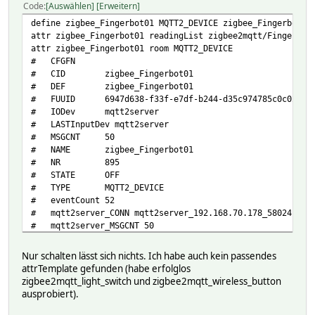
Code
Auswählen
Erweitern
define zigbee_Fingerbot01 MQTT2_DEVICE zigbee_Fingerbot01
attr zigbee_Fingerbot01 readingList zigbee2mqtt/Fingerbot
attr zigbee_Fingerbot01 room MQTT2_DEVICE
# CFGFN
# CID zigbee_Fingerbot01
# DEF zigbee_Fingerbot01
# FUUID 6947d638-f33f-e7df-b244-d35c974785c0c02b
# IODev mqtt2server
# LASTInputDev mqtt2server
# MSGCNT 50
# NAME zigbee_Fingerbot01
# NR 895
# STATE OFF
# TYPE MQTT2_DEVICE
# eventCount 52
# mqtt2server_CONN mqtt2server_192.168.70.178_58024
# mqtt2server_MSGCNT 50
# mqtt2server_TIME 2025-12-21 12:38:27
# READINGS:
Nur schalten lässt sich nichts. Ich habe auch kein passendes
# 2025-12-21 12:12:56 IODev mqtt2server
attrTemplate gefunden (habe erfolglos
# 2025-12-21 12:12:56 associatedWith mqttjs_dee908
zigbee2mqtt_light_switch und zigbee2mqtt_wireless_button
# 2025-12-21 12:38:27 battery 100
ausprobiert).
# 2025-12-21 12:38:27 delay 3
# 2025-12-21 12:38:27 linkquality 18