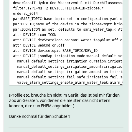
desc:Sonoff Hydro One Wasserventil mit Durchflussmesser
filter:TYPE=MQTT2_DEVICE:FILTER=CID~zigbee.*
order:L_05f4
par:BASE_TOPIC;base topic set in configuration.yaml of th
par:DEV_ID;name of the device in the zigbee2mqtt bridge;{
par:ICON;ICON as set, defaults to sani_water_tap;{ AttrVa
attr DEVICE icon ICON
attr DEVICE devStateIcon on:sani_water_tap@blue:off off:s
attr DEVICE webCmd on:off
attr DEVICE devicetopic BASE_TOPIC/DEV_ID
attr DEVICE jsonMap irrigation_mode:manual_default_settin
manual_default_settings_irrigation_duration:irrigation_
manual_default_settings_irrigation_amount:irrigation_am
manual_default_settings_irrigation_amount_unit:irrigatio
manual_default_settings_fail_safe:irrigation_fail_safe\
valve_alarm_settings_enable_alarm_water_leak:alarm_wate
valve_alarm_settings_alarm_water_leak_duration:alarm_wat
valve_alarm_settings_enable_alarm_water_shortage:alarm_w
(Profile etc. brauche ich nicht im Gerät, das ist bei mir für den
valve_alarm_settings_alarm_water_shortage_duration:alarm
Zoo an Geräten, von denen die meisten das nicht intern
valve_alarm_settings_enable_water_shortage_auto_close:al
können, direkt in FHEM abgebildet.)
attr DEVICE readingList $\DEVICETOPIC:.* { my $ret = json
attr DEVICE setList \
Danke nochmal für den Schubser!
on:noArg $\DEVICETOPIC/set {"state":"ON"} \
off:noArg $\DEVICETOPIC/set {"state":"OFF"} \
child_lock:lock,unlock $\DEVICETOPIC/set {"child_lock":u