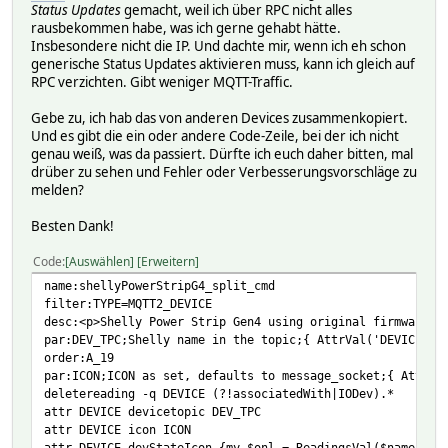
Status Updates
gemacht, weil ich über RPC nicht alles
rausbekommen habe, was ich gerne gehabt hätte.
Insbesondere nicht die IP. Und dachte mir, wenn ich eh schon
generische Status Updates aktivieren muss, kann ich gleich auf
RPC verzichten. Gibt weniger MQTT-Traffic.
Gebe zu, ich hab das von anderen Devices zusammenkopiert.
Und es gibt die ein oder andere Code-Zeile, bei der ich nicht
genau weiß, was da passiert. Dürfte ich euch daher bitten, mal
drüber zu sehen und Fehler oder Verbesserungsvorschläge zu
melden?
Besten Dank!
Code
Auswählen
Erweitern
name:shellyPowerStripG4_split_cmd
filter:TYPE=MQTT2_DEVICE
desc:<p>Shelly Power Strip Gen4 using original firmware<b
par:DEV_TPC;Shelly name in the topic;{ AttrVal('DEVICE','
order:A_19
par:ICON;ICON as set, defaults to message_socket;{ AttrVa
deletereading -q DEVICE (?!associatedWith|IODev).*
attr DEVICE devicetopic DEV_TPC
attr DEVICE icon ICON
attr DEVICE devStateIcon {my $onl = ReadingsVal($name,'on