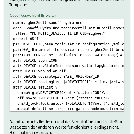
Templates:
Code
Auswählen
Erweitern
name:zigbee2mqtt_sonoff_hydro_one
desc: Sonoff Hydro One Wasserventil mit Durchflussmesser
filter:TYPE=MQTT2_DEVICE:FILTER=CID~zigbee.*
order:L_05f4
par:BASE_TOPIC;base topic set in configuration.yaml of th
par:DEV_ID;name of the device in the zigbee2mqtt bridge;{
par:ICON;ICON as set, defaults to sani_water_tap;{ AttrVa
attr DEVICE icon ICON
attr DEVICE devStateIcon on:sani_water_tap@blue:off off:s
attr DEVICE webCmd on:off
attr DEVICE devicetopic BASE_TOPIC/DEV_ID
attr DEVICE readingList $\DEVICETOPIC:.* { my $ret=json2n
attr DEVICE setList \
on:noArg $\DEVICETOPIC/set {"state":"ON"}\
off:noArg $\DEVICETOPIC/set {"state":"OFF"}\
child_lock:lock,unlock $\DEVICETOPIC/set {"child_lock":u
manual_default_settings_irrigation_mode:duration,capacit
manual_default_settings_irrigation_duration:slider,0,1,7
manual_default_settings_irrigation_amount:slider,0,1,100
Damit kann ich alles lesen und das Ventil öffnen und schließen.
manual_default_settings_irrigation_amount_unit:liter,US_
Das Setzen der anderen Werte funktioniert allerdings nicht.
manual_default_settings_fail_safe:slider,0,1,719 $\DEVIC
Hier mal mein Versuch,