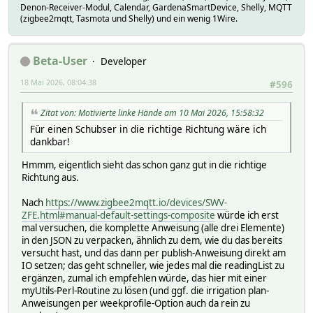
Denon-Receiver-Modul, Calendar, GardenaSmartDevice, Shelly, MQTT
(zigbee2mqtt, Tasmota und Shelly) und ein wenig 1Wire.
Beta-User
Developer
18 Mai 2026, 08:04:38
#596
Zitat von: Motivierte linke Hände am 10 Mai 2026, 15:58:32
Für einen Schubser in die richtige Richtung wäre ich
dankbar!
Hmmm, eigentlich sieht das schon ganz gut in die richtige
Richtung aus.
Nach
https://www.zigbee2mqtt.io/devices/SWV-
ZFE.html#manual-default-settings-composite
würde ich erst
mal versuchen, die komplette Anweisung (alle drei Elemente)
in den JSON zu verpacken, ähnlich zu dem, wie du das bereits
versucht hast, und das dann per publish-Anweisung direkt am
IO setzen; das geht schneller, wie jedes mal die readingList zu
ergänzen, zumal ich empfehlen würde, das hier mit einer
myUtils-Perl-Routine zu lösen (und ggf. die irrigation plan-
Anweisungen per weekprofile-Option auch da rein zu