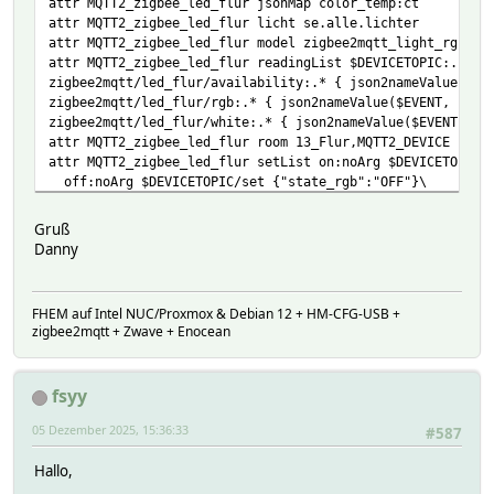
attr MQTT2_zigbee_led_flur jsonMap color_temp:ct
attr MQTT2_zigbee_led_flur licht se.alle.lichter
attr MQTT2_zigbee_led_flur model zigbee2mqtt_light_rgbw_h
attr MQTT2_zigbee_led_flur readingList $DEVICETOPIC:.* { 
zigbee2mqtt/led_flur/availability:.* { json2nameValue($EV
zigbee2mqtt/led_flur/rgb:.* { json2nameValue($EVENT, 'rgb
zigbee2mqtt/led_flur/white:.* { json2nameValue($EVENT, 'w
attr MQTT2_zigbee_led_flur room 13_Flur,MQTT2_DEVICE
attr MQTT2_zigbee_led_flur setList on:noArg $DEVICETOPIC/
off:noArg $DEVICETOPIC/set {"state_rgb":"OFF"}\
warm:noArg $DEVICETOPIC/set {"brightness_rgb": 200 , "co
white:noArg $DEVICETOPIC/set {"brightness_rgb": 254, "co
Gruß
blue:noArg $DEVICETOPIC/set {"color":{"hex":"#0000FF"}}
Danny
ct:colorpicker,CT,250,1,454 $DEVICETOPIC/set {"color_tem
brightness:colorpicker,BRI,0,5,255 $DEVICETOPIC/set {"st
hex:colorpicker,HEX,0,15,255 $DEVICETOPIC/set {"color":{
FHEM auf Intel NUC/Proxmox & Debian 12 + HM-CFG-USB +
attr MQTT2_zigbee_led_flur userReadings hex:color_y.* {Co
zigbee2mqtt + Zwave + Enocean
attr MQTT2_zigbee_led_flur webCmd on:off:brightness:ct:wa
fsyy
05 Dezember 2025, 15:36:33
#587
Hallo,