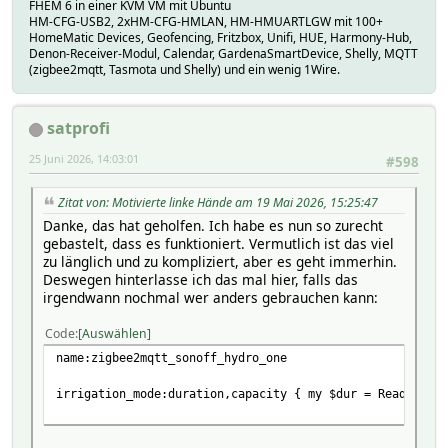
FHEM 6 in einer KVM VM mit Ubuntu
irrigation_mode:duration,capacity { my $dur = ReadingsVal
HM-CFG-USB2, 2xHM-CFG-HMLAN, HM-HMUARTLGW mit 100+
irrigation_duration:slider,0,1,719 { my $mode = ReadingsV
HomeMatic Devices, Geofencing, Fritzbox, Unifi, HUE, Harmony-Hub,
irrigation_amount:slider,0,1,10000 { my $dur = ReadingsVa
Denon-Receiver-Modul, Calendar, GardenaSmartDevice, Shelly, MQTT
irrigation_amount_unit:liter,US_gallon { my $dur = Readin
(zigbee2mqtt, Tasmota und Shelly) und ein wenig 1Wire.
irrigation_fail_safe:slider,0,1,719 { my $dur = ReadingsV
alarm_water_leak:true,false { my $sh_en = ReadingsVal($NA
alarm_water_leak_duration:slider,1,1,3 { my $lk_en = Read
satprofi
alarm_water_shortage:true,false { my $lk_en = ReadingsVal
alarm_water_shortage_duration:slider,1,1,10 { my $lk_en =
25 Juni 2026, 14:03:01
#598
alarm_water_shortage_auto_close:true,false { my $lk_en = 
attr DEVICE model zigbee2mqtt_sonoff_hydro_one
Zitat von: Motivierte linke Hände am 19 Mai 2026, 15:25:47
setreading DEVICE attrTemplateVersion 20260510_24
Danke, das hat geholfen. Ich habe es nun so zurecht
gebastelt, dass es funktioniert. Vermutlich ist das viel
zu länglich und zu kompliziert, aber es geht immerhin.
Deswegen hinterlasse ich das mal hier, falls das
irgendwann nochmal wer anders gebrauchen kann:
Code
Auswählen
name:zigbee2mqtt_sonoff_hydro_one
irrigation_mode:duration,capacity { my $dur = ReadingsVa