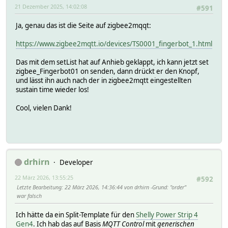
21 Dezember 2025, 14:02:08
#591
# name On/Off output 12
# nwkaddress 0x897A
Ja, genau das ist die Seite auf zigbee2mqqt:
# swversion 1.1.3
# type On/Off output
https://www.zigbee2mqtt.io/devices/TS0001_fingerbot_1.html
# uniqueid a4:c1:38:41:9b:74:1f:5a-01
# capabilities:
Das mit dem setList hat auf Anhieb geklappt, ich kann jetzt set
# config:
zigbee_Fingerbot01 on senden, dann drückt er den Knopf,
# groups:
und lässt ihn auch nach der in zigbee2mqtt eingestellten
# 11
sustain time wieder los!
# 10
# state:
Cool, vielen Dank!
#
setstate deConz_HUEDevice12 unreachable
setstate deConz_HUEDevice12 2025-11-30 15:07:23 IODev deC
setstate deConz_HUEDevice12 2025-12-21 12:53:17 lastseen 
setstate deConz_HUEDevice12 2025-12-20 15:12:22 onoff 0
setstate deConz_HUEDevice12 2025-12-20 15:12:22 pct 0
drhirn
Developer
setstate deConz_HUEDevice12 2025-12-21 12:07:05 reachable
setstate deConz_HUEDevice12 2025-12-21 12:07:05 state unr
22 März 2026, 13:55:25
#592
Letzte Bearbeitung
: 22 März 2026, 14:36:44 von drhirn
Grund
: "order"
war falsch
Ich hätte da ein Split-Template für den
Shelly Power Strip 4
Gen4
. Ich hab das auf Basis
MQTT Control
mit
generischen