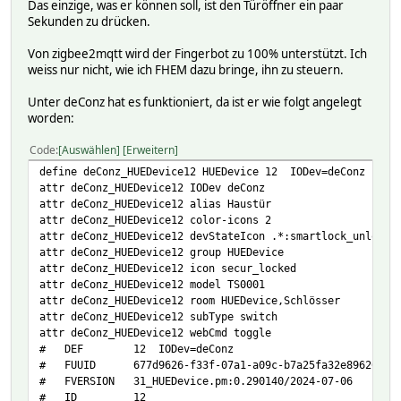
Das einzige, was er können soll, ist den Türöffner ein paar
# 2025-12-21 12:38:27 lower 85
Sekunden zu drücken.
# 2025-12-21 12:38:27 mode click
# 2025-12-21 12:38:27 program_0 255
Von zigbee2mqtt wird der Fingerbot zu 100% unterstützt. Ich
# 2025-12-21 12:38:27 program_1 255
weiss nur nicht, wie ich FHEM dazu bringe, ihn zu steuern.
# 2025-12-21 12:38:27 program_2 255
# 2025-12-21 12:38:27 program_3 0
Unter deConz hat es funktioniert, da ist er wie folgt angelegt
# 2025-12-21 12:38:27 program_4 85
worden:
# 2025-12-21 12:38:27 program_5 0
# 2025-12-21 12:38:27 program_6 1
Code
Auswählen
Erweitern
# 2025-12-21 12:38:27 program_7 0
define deConz_HUEDevice12 HUEDevice 12 IODev=deConz
# 2025-12-21 12:38:27 program_8 0
attr deConz_HUEDevice12 IODev deConz
# 2025-12-21 12:38:27 program_9 5
attr deConz_HUEDevice12 alias Haustür
# 2025-12-21 12:38:27 reverse ON
attr deConz_HUEDevice12 color-icons 2
# 2025-12-21 12:38:27 state OFF
attr deConz_HUEDevice12 devStateIcon .*:smartlock_unlocke
# 2025-12-21 12:38:27 touch ON
attr deConz_HUEDevice12 group HUEDevice
# 2025-12-21 12:38:27 upper 0
attr deConz_HUEDevice12 icon secur_locked
#
attr deConz_HUEDevice12 model TS0001
setstate zigbee_Fingerbot01 OFF
attr deConz_HUEDevice12 room HUEDevice,Schlösser
setstate zigbee_Fingerbot01 2025-12-21 12:12:56 IODev mqt
attr deConz_HUEDevice12 subType switch
setstate zigbee_Fingerbot01 2025-12-21 12:12:56 associate
attr deConz_HUEDevice12 webCmd toggle
setstate zigbee_Fingerbot01 2025-12-21 12:38:27 battery 1
# DEF 12 IODev=deConz
setstate zigbee_Fingerbot01 2025-12-21 12:38:27 delay 3
# FUUID 677d9626-f33f-07a1-a09c-b7a25fa32e896201
setstate zigbee_Fingerbot01 2025-12-21 12:38:27 linkquali
# FVERSION 31_HUEDevice.pm:0.290140/2024-07-06
setstate zigbee_Fingerbot01 2025-12-21 12:38:27 lower 85
# ID 12