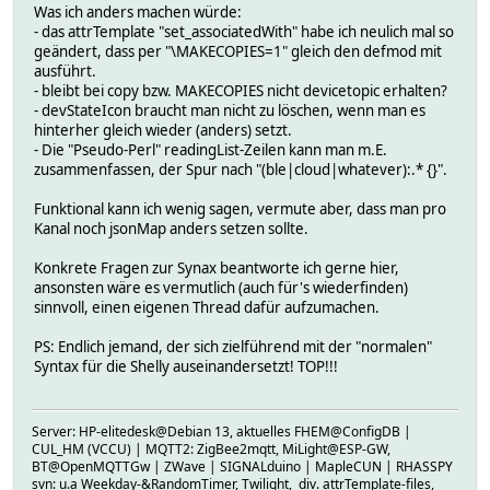
x_update:noArg $\DEVICETOPIC/command ota_update_to_stab
Was ich anders machen würde:
attr DEVICE jsonMap output:state aenergy_total:energy_tot
- das attrTemplate "set_associatedWith" habe ich neulich mal so
attr DEVICE setStateList on off toggle on-for-timer off-f
geändert, dass per "\MAKECOPIES=1" gleich den defmod mit
attr DEVICE webCmd :
ausführt.
deleteattr DEVICE getList
- bleibt bei copy bzw. MAKECOPIES nicht devicetopic erhalten?
set DEVICE x_statusUpdate
- devStateIcon braucht man nicht zu löschen, wenn man es
set DEVICE x_getDeviceInfo
hinterher gleich wieder (anders) setzt.
loop:#:1:2:3
- Die "Pseudo-Perl" readingList-Zeilen kann man m.E.
copy DEVICE DEVICE_CH#
zusammenfassen, der Spur nach "(ble|cloud|whatever):.* {}".
deleteattr DEVICE_CH# stateFormat
deleteattr DEVICE_CH# devStateIcon
Funktional kann ich wenig sagen, vermute aber, dass man pro
attr DEVICE_CH# devStateIcon {my $light = FW_makeImage(Re
Kanal noch jsonMap anders setzen sollte.
attr DEVICE_CH# readingList\
$\DEVICETOPIC/status/switch_#:.* { $EVENT =~ s/"output":
Konkrete Fragen zur Synax beantworte ich gerne hier,
$\DEVICETOPIC/command/switch_#:.* {}
ansonsten wäre es vermutlich (auch für's wiederfinden)
attr DEVICE_CH# setList toggle:noArg $\DEVICETOPIC/comman
sinnvoll, einen eigenen Thread dafür aufzumachen.
on:noArg $\DEVICETOPIC/command/switch:# on\
off:noArg $\DEVICETOPIC/command/switch:# off\
PS: Endlich jemand, der sich zielführend mit der "normalen"
on-for-timer $\DEVICETOPIC/command/switch:# on,$EVTPART
Syntax für die Shelly auseinandersetzt! TOP!!!
off-for-timer $\DEVICETOPIC/command/switch:# off,$EVTPA
loop:END
rename DEVICE_CH3 DEVICE_CH4
Server: HP-elitedesk@Debian 13, aktuelles FHEM@ConfigDB |
rename DEVICE_CH2 DEVICE_CH3
CUL_HM (VCCU) | MQTT2: ZigBee2mqtt, MiLight@ESP-GW,
rename DEVICE_CH1 DEVICE_CH2
BT@OpenMQTTGw | ZWave | SIGNALduino | MapleCUN | RHASSPY
loop:#:2:3:4
svn: u.a Weekday-&RandomTimer, Twilight, div. attrTemplate-files,