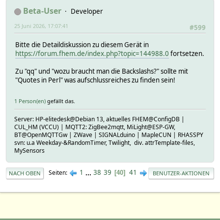
Beta-User
Developer
25 Juni 2026, 17:07:41
#599
Bitte die Detaildiskussion zu diesem Gerät in
https://forum.fhem.de/index.php?topic=144988.0
fortsetzen.
Zu "qq" und "wozu braucht man die Backslashs?" sollte mit
"Quotes in Perl" was aufschlussreiches zu finden sein!
1 Person(en)
gefällt das.
Server: HP-elitedesk@Debian 13, aktuelles FHEM@ConfigDB |
CUL_HM (VCCU) | MQTT2: ZigBee2mqtt, MiLight@ESP-GW,
BT@OpenMQTTGw | ZWave | SIGNALduino | MapleCUN | RHASSPY
svn: u.a Weekday-&RandomTimer, Twilight, div. attrTemplate-files,
MySensors
1
...
38
39
41
Seiten
40
NACH OBEN
BENUTZER-AKTIONEN