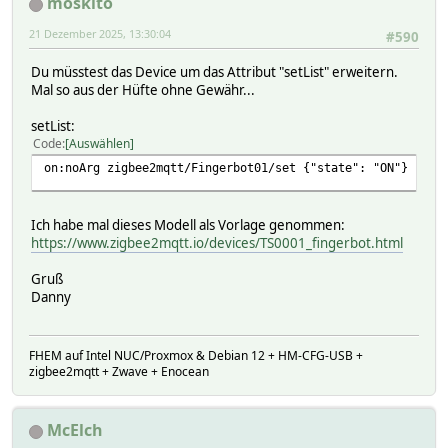
moskito
# battery -1
# bri -1
21 Dezember 2025, 13:30:04
#590
# colormode
# ct -1
Du müsstest das Device um das Attribut "setList" erweitern.
# devtype
Mal so aus der Hüfte ohne Gewähr...
# dynamics_status
# effect
setList:
# hue -1
Code
Auswählen
# lastseen
on:noArg zigbee2mqtt/Fingerbot01/set {"state": "ON"}
# mode
# on 0
# pct 0
Ich habe mal dieses Modell als Vorlage genommen:
# reachable 0
https://www.zigbee2mqtt.io/devices/TS0001_fingerbot.html
# rgb
# sat -1
Gruß
# update_timeout 1
Danny
# v2effect
# xy
# capabilities:
FHEM auf Intel NUC/Proxmox & Debian 12 + HM-CFG-USB +
# json:
zigbee2mqtt + Zwave + Enocean
# etag 13a9585ac21bbe9163288cb8183f3eac
# lastannounced 2025-11-15T12:23:08Z
# lastseen 2025-12-21T11:01Z
McElch
# manufacturername _TZ3210_j4pdtz9v
# modelid TS0001