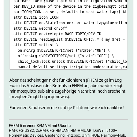
par:BASE_TOPIC;base topic set in configuration.yaml of th
par:DEV_ID;name of the device in the zigbee2mqtt bridge;{
par:ICON;ICON as set, defaults to sani_water_tap;{ AttrVa
attr DEVICE icon ICON
attr DEVICE devStateIcon on:sani_water_tap@blue:off off:s
attr DEVICE webCmd on:off
attr DEVICE devicetopic BASE_TOPIC/DEV_ID
attr DEVICE readingList $\DEVICETOPIC:.* { my $ret = json
attr DEVICE setList \
on:noArg $\DEVICETOPIC/set {"state":"ON"} \
off:noArg $\DEVICETOPIC/set {"state":"OFF"} \
child_lock:lock,unlock $\DEVICETOPIC/set {"child_lock":u
manual_default_settings_irrigation_mode:duration,capacit
manual_default_settings_irrigation_duration:slider,0,1,7
manual_default_settings_irrigation_amount:slider,0,1,100
Aber das scheint gar nicht funktionieren (FHEM zeigt im Log
manual_default_settings_irrigation_amount_unit:liter,US_
zwar das Auslösen des Befehls in FHEM an, aber weder zeigt
manual_default_settings_fail_safe:slider,0,1,719 $\DEVIC
mir mosquitto_sub eine zugehörige Nachricht, noch erscheint
valve_alarm_settings_enable_alarm_water_leak:true,false 
im zigbee2mqtt Log irgendwas).
valve_alarm_settings_alarm_water_leak_duration:slider,1,
valve_alarm_settings_enable_alarm_water_shortage:true,fa
Für einen Schubser in die richtige Richtung wäre ich dankbar!
valve_alarm_settings_alarm_water_shortage_duration:slide
valve_alarm_settings_enable_water_shortage_auto_close:tr
attr DEVICE model zigbee2mqtt_sonoff_hydro_one
FHEM 6 in einer KVM VM mit Ubuntu
setreading DEVICE attrTemplateVersion 20260510_21
HM-CFG-USB2, 2xHM-CFG-HMLAN, HM-HMUARTLGW mit 100+
HomeMatic Devices, Geofencing, Fritzbox, Unifi, HUE, Harmony-Hub,